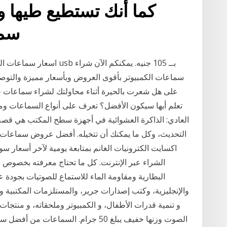
سما
اسعار سماعات الكمبيوتر ص
سماعات الكمبيوتر بأقوى العروض وبأسعار مميزة والتوصي
على هل شعرت بالحيرة أثناء محاولتك لشراء سماعات جد
تعلم أيها سيكون الأفضل؟ تعرف على أنواع السماعات وما
العادي: الذاكرة العشوائية في أجهزة سطح المكتب هي قصة أ
التحديث، وكل ما يمكنك أن تتخيله. أفضل عروض سماعات ا
اكسايت الكترونيات الغانم بمتابعة يومية لآخر أسعار 
البطارية ومقاومة الماء للاستماع للصوتيات بجودة عا
والإنجليزية، وكتب إصدارات جرير، والمستلزمات المكتبية 
و تنمية قدرات الأطفال، و الكمبيوتر وملحقاته، و منتج
الصوت وزنها خفيف يبلغ 50 جرام. السما