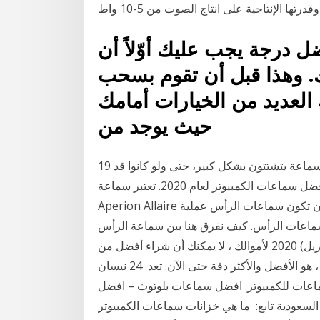
 درجة يجب عليك أوّلاً أن
ك. وهذا قبل أن تقوم بسحب
لعديد من الخيارات أمامك
حيث يوجد من
19 آب (أغسطس) 2020 حتى أنا شَخْصِيًّا وقت شراء أي سماعة يتشتتون بشكل كبير، حتى ولو كانوا قد
خططوا ولهذا قررنا في هذه المقالة أن نقدم لكم أفضل سماعات الكمبيوتر لعام 2020. تعتبر سماعة
Aperion Allaire من أفضل سماعات كمبيوتر م 11 تموز (يوليو) 2015 ينبغي أن تكون سماعات الرأس عملية
ماعات الرأس. كيف نفرق هنا بين سماعة الرأس
الصحية وتلك غير 26 نيسان (إبريل) 2020 لأموالك ، لا يمكنك أن شراء أفضل من SR60e Grado. الجيل
الثالث من سلسلة برستيج من بروكلين ، ومقرها نيويورك ، هو الأفضل والأكثر دقة حتى الآن. تعد 24 نيسان
ن- سماعات للكمبيوتر. افضل سماعات بلوتوث – افضل
سعودية تابع: ما هي خزانات سماعات الكمبيوتر