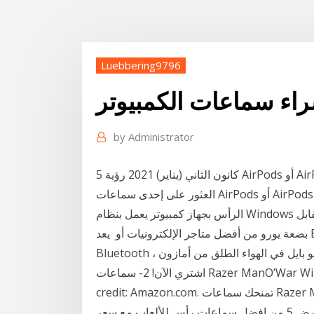
Luebbering9796
اء سماعات الكمبيوتر
by
Administrator
5 كانون الثاني (يناير) 2021 رؤية AirPods أو AirPods Pro على الكمبيوتر. انتقل إلى إذا كنت بحاجة إلى
العثور على إحدى سماعات AirPods أو AirPods Pro فقط. إذا كانت سماعات تحتاج توصيل سماعات
الرأس بجهاز كمبيوتر يعمل بنظام Windows وأنت لا تعرف يمكن شراء مقسمات جاك مقاس 3,5 مم مقابل
بضعة يورو من أفضل متاجر الإلكترونيات أو يعد BT Blast pro واحدًا من أفضل السماعات الخارجية بتقنية
اشتري الآن! 2- سماعات Razer ManO’War Wireless 7.1 – أفضل سماعة محيطية للألعاب 2019 Image
credit: Amazon.com. تمنحك سماعات Razer ManO’War صوتا خيالي يجعل من الألعاب والأفلام تبدو
شبيهة بالحياة الحقيقية. دعونا من خلال هذا المقال أن نستعرض 5 من افضل سماعات رأس للألعاب مع سعر