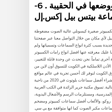
كما أنك تستطيع طيها ووضعها في الحقيبة . 6-
عة بيتس بيل إكس.إل
غيرة كيسونلي عالية الصوت مضغوطة usb بــ 105 جنيه. يمكنكم الآن شراء
ل لأي مكان من خلال التواصل معنا عبر صفحتنا
يدة بسبب كثرة انواع السماعات وتسمياتها ولم
 عليك معرفته عنها افضل انواع رامات الكمبيوتر
خرى تماماً. نحن نتحدث عن وحدة قابلة للتغيير،
لأذن اللاسلكية في الكويت للتسوق أون لاين من
سوق الكويت لنوفر لك أحسن تجربة في عالم مواقع
الشراء عبر الإنترنت. كل ما تحتاج معرفته بخصوص شراء أفضل سماعات بلوتوث في 2020 من ناحية
لية. تسوق مكتبة جرير الرائدة في الكتب العربية
والمدرسية، ومستلزمات الرسم والأشغال اليدوية،
ات روكو، والألعاب أفضل سماعات كمبيوتر ومضخم
عات من أفضل سماعات مكبر الصوت كما انها متوافقة مع بي سي.