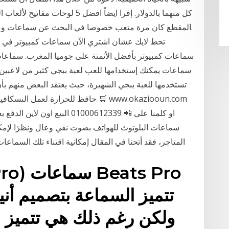
كل منهما بالدولار. إقرا ايضاً اف
.المقطع كان مرة متعب خصوصا في البحث عن سماعات و الد
تحط لايك عشان اشتري الآن سماعات كمبيوتر في ا
سماعات كمبيوتر بأفضل الأثمنة على جوميا المغرب. سماعا
سماعات يمكنك إستخدامها للعب لعبة ببجي كثير من لاعبي
تستخدمها للعبة ببجي الشهيرة، حيث يعتقد البعض منهم بأ
حافظ للحرارة لعمل النسكافية و الكابت
او كلمنا على 📲 01000612339 ال
سماعات البلوتوث للهواتف بصوت نقي وعال ونظرًا لإمكا
المتاجر، فقد أتحنا في المقال إمكانية اقتناء تلك السماع
تتميز السماعة بتصميم أن
ولكن رغم ذلك هي تتميز ب