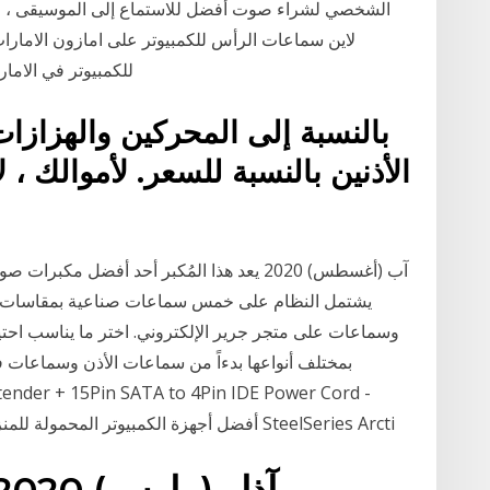
الشخصي لشراء صوت أفضل للاستماع إلى الموسيقى ، ولع
لاين سماعات الرأس للكمبيوتر على امازون الاما
للكمبيوتر في الامارات بأفضل الاسعار. شحن مجاني , ارجاع مجاني و
بالنسبة إلى المحركين والهزاز
الأذنين بالنسبة للسعر. لأموالك ،
يشتمل النظام على خمس سماعات صناعية بمقاسات م
وسماعات على متجر جرير الإلكتروني. اختر ما يناسب اح
بمختلف أنواعها بدءاً من سماعات الأذن وسماعات ف
Clearance Sale | USB 3.0 Cable أفضل أجهزة الكمبيوتر المحمولة للمنزل والمكتب SteelSeries Arcti