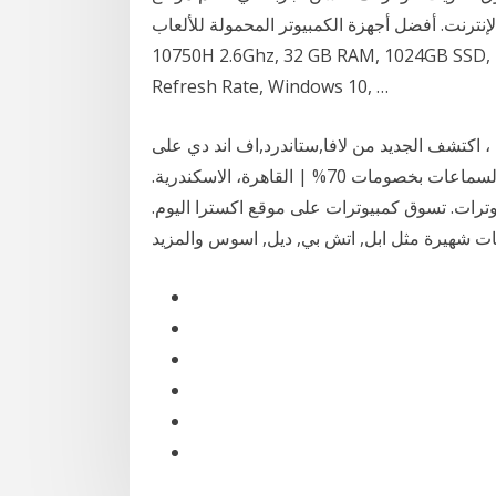
 أفضل أجهزة الكمبيوتر المحمولة للألعاب Asus Strix Gaming Laptop Intel i7-
10750H 2.6Ghz, 32 GB RAM, 1024GB SSD, 
Refresh Rate, Windows 10, …
كتشف الجديد من لافا,ستاندرد,اف اند دي على
سوق.كوم . اكثر من 21 منتج من سماعات عالية الصوت,السماعات بخصومات 70% | القاهرة، الاسكندرية.
ترات. تسوق كمبيوترات على موقع اكسترا اليوم.
ت شهيرة مثل ابل, اتش بي, ديل, اسوس والمزيد