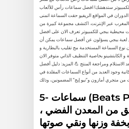
ضل 5 لوحات مفاتيح لألعاب الكمبيوتر ستدهشك! افضل سماعات رأس للألعاب
وران في المواقع الريفيو حقت السماعة اتمنى
لمغرب عبر الإنترنت. اكتشف مجموعة كبيرة من
ت محيطية ببجي للكمبيوتر تعرف الان على افضل
ن لعبة ببجي يسؤلون عن أفضل سماعات يمكن أن
ن نوع السماعة المستخدمة مج تقليب بالبطارية و
شينو بخاصية التنظيف الذاتي متوفر الان 🛒 www.okaziooun.com
بيع اون لاين الدفع بعد الاستلام ومراجعة المنتج 💪 المزيد: دليل أفضل
نية وجود العديد من أنواع السماعات المقلدة في
ات من متجري أمازون و”نيو إيج” المضمونين، وذلك
5- سماعات (Beats Pro) سماعات Beats Pro
يق من المعدن الفضي ،
خفة وزنها ونقي صوتها