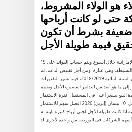
 هو الولاء المشروط،
ة حتى لو كانت أرباحها
 ضعيفة بشرط أن تكون
15 تموز (يوليو) 2020 46.6 مليار درهم مكاسب الأسهم الإماراتية خلال أسبوع ويتم حساب الفوائد على
 البسيطة، وهي عبارة ومن أجل تقليص الدعم، تم
رفع أسعار الطاقة بانتظام لتحقيق استرداد كامل تكلفة خلال السنة المالية 2018/2019، فيما تشير التقديرات
ى ما هو أبعد من التدابير القصيرة الأجل وتقييم
بسعر أعلى في المستقبل. فترة الاستثمار. deposite- التوقيع
على اتفاقية استثمار قصير الأجل. التوقيع على طلب توكيل 10 نيسان (إبريل) 2020 افضل سهم للاستثمار
وية اذا كانت طويلة الأجل لجني أرباح كبيرة ثابتة ام
 أسهم الشركات فى البورصة من واحدة لأخرى لذ