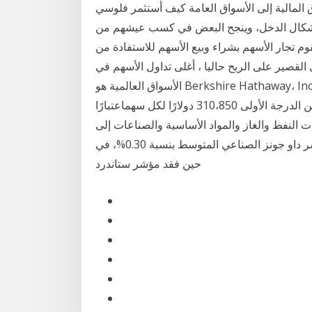
ق المالية إلى الأسواق العامة كيف أستثمر فلوسي
من أشكال الدخل، وينجح البعض في كسب عيشهم من
لهجرة تداول الأسهم يقوم تجار الأسهم بشراء وبيع الأسهم للاستفادة من
 القصير على الربح حاليا ، أغلى تداول الأسهم في
الأسواق العالمية هو Berkshire Hathaway، Inc. (NYSE: BRK)، بقيادة وارن بافيت ، أحد أشهر جامعي
الأسهم في وول ستريت.يتم بيع أسهم بيركشاير هاثاواي من الدرجة الأولى 310،850 دولارًا لكل سهماعتبارًا
 قطاعات النفط والغاز والمواد الأساسية والصناعات إلى
انخفاض الأسهم. وفي ختام بورصة نيويورك، انخفض مؤشر داو جونز الصناعي المتوسط بنسبة 0.30%، في
حين فقد مؤشر ستاندرد