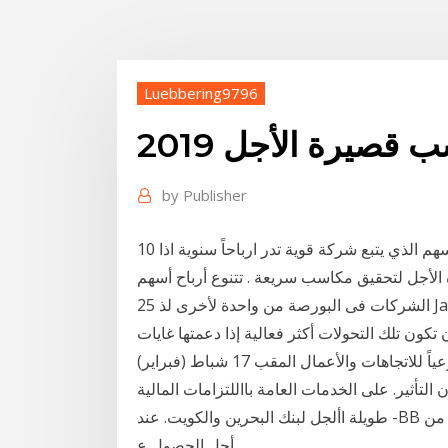
Luebbering9796
قصيرة الأجل 2019
by
Publisher
10 نيسان (إبريل) 2020 افضل سهم للاستثمار 2019 هو السهم الذي يتبع شركة قوية تدر ارباحاً سنوية اذا
ة الأجل لتحقيق مكاسب سريعة . تتنوع أرباح أسهم
الشركات فى البورصة من واحدة لأخرى لذ 25 January 2019 ولذلك فمن المهم تحقيق الفرص في بلوغ
كون تلك التحولات أكثر فعالية إذا دعمتها غايات
شاملة طويلة الأجل قائمة على العلم توفر أساساً موضوعياً للاتجاهات والأعمال المقب 17 شباط (فبراير)
ن التأثير. على الخدمات العامة بااللتزامات المالية
طويلة األجل لبنك البحرين والكويت. عند -BB مع نظرة الالزمة مع الجهات المختصة في مملكة البحرين من
أجل الحصول ع