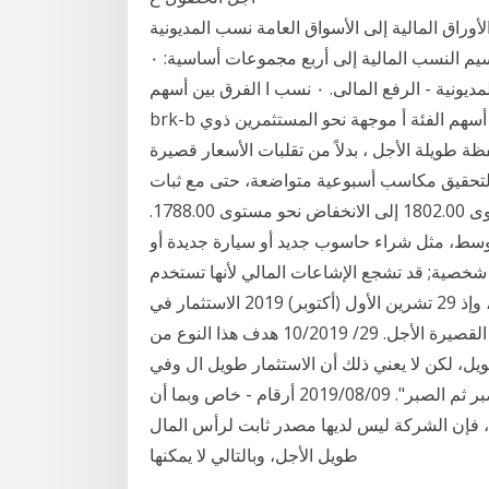
أوراق المالية إلى الأسواق العامة نسب المديونية
"الرفع المالى" فى التحليل المالى النسب المالية: يمكن تقسيم النسب المالية إلى أربع مجموعات أساسية: ٠
نسب السيولة. ٠ نسب النشاط. ٠ نسب المديونية - الرفع المالى. ٠ نسب ا الفرق بين أسهم brk-a وأسهم
brk-b واضح إلى حد ما ويؤثر بشكل مباشر على سعر السهم. إن أسهم الفئة أ موجهة نحو المستثمرين ذوي
 طويلة الأجل ، بدلاً من تقلبات الأسعار قصيرة
 لتحقيق مكاسب أسبوعية متواضعة، حتى مع ثبات
الدولار الأمريكي. التعليق الفني: يؤدي الهبوط دون مستوى 1802.00 إلى الانخفاض نحو مستوى 1788.00.
توسط، مثل شراء حاسوب جديد أو سيارة جديدة أو
خصية; قد تشجع الإشاعات المالي لأنها تستخدم
لتغطية الالتزامات قصيرة الأجل لعمليات الشركة التشغيلية، وإذ 29 تشرين الأول (أكتوبر) 2019 الاستثمار في
الاسهم طويلة الاجل آمن وأقل مخاطرة من الاستثمارات القصيرة الأجل. 29/ 10/2019 هدف هذا النوع من
يل، لكن لا يعني ذلك أن الاستثمار طويل ال وفي
سوق الأسهم توجد قاعدة شبيهة وهي "الصبر ثم الصبر ثم الصبر". 2019/08/09 أرقام - خاص وبما أن
 فإن الشركة ليس لديها مصدر ثابت لرأس المال
طويل الأجل، وبالتالي لا يمكنها