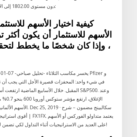
دون مستوى 1802.00 إلى الانخفاض نحو مستوى 1788.00. السيناريو المفضّل:
كيفية اختيار الأسهم للاستثم
الأسهم للاستثمار أن يكون أكثر ت
، وإذا كان شخصًا ما يخطط لتح
المقبل. خلال الأسابيع الماضية ارتفعت أسهم 
الإغلا
على العديد من الاستراتيجيات أثناء التداول لكي تضمن لهم تحقيق أكبر وأفضل المكاسب وتجنب الخسائر!