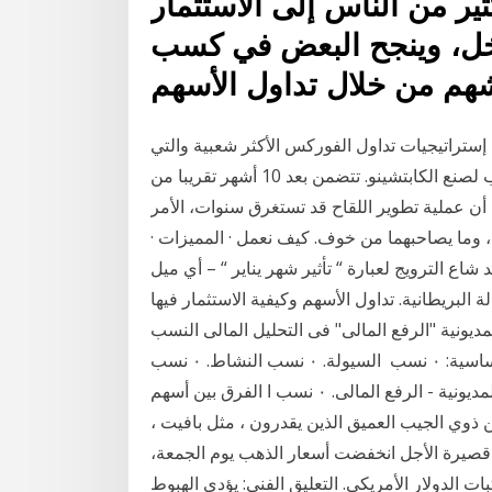
ر من الناس إلى الاستثمار
دخل، وينجح البعض في كسب
هم من خلال تداول الأسهم
ه واحدة من إستراتيجيات تداول الفوركس الأكثر شعبية والتي
تستمر لفترة قصيرة الأجل ، وربما يكون الوقت المطلوب لصنع الكابتشينو. تتضمن بعد 10 أشهر تقريبا من
ن عملية تطوير اللقاح قد تستغرق سنوات، الأمر
ي، وما يصاحبهما من خوف. كيف نعمل · المميزات ·
اع الترويج لعبارة “ تأثير شهر يناير “ – أي ميل
لبريطانية. تداول الأسهم وكيفية الاستثمار فيها
مديونية "الرفع المالى" فى التحليل المالى النسب
المالية: يمكن تقسيم النسب المالية إلى أربع مجموعات أساسية: ٠ نسب السيولة. ٠ نسب النشاط. ٠ نسب
المديونية - الرفع المالى. ٠ نسب ا الفرق بين أسهم brk-a وأسهم brk-b واضح إلى حد ما ويؤثر بشكل مباشر
 ذوي الجيب العميق الذين يقدرون ، مثل بافيت ،
 قصيرة الأجل انخفضت أسعار الذهب يوم الجمعة،
 الدولار الأمريكي. التعليق الفني: يؤدي الهبوط