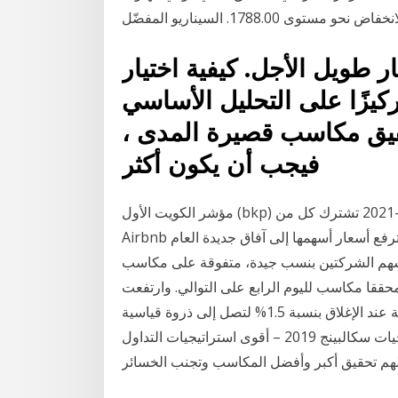
ار طويل الأجل. كيفية اختيار
ركيزًا على التحليل الأساسي
قيق مكاسب قصيرة المدى ،
فيجب أن يكون أكثر
مؤشر الكويت الأول (bkp) يخسر مكاسب الثلاثاء -تحليل صباحي- 07-01-2021 تشترك كل من Pfizer و
Airbnb في شيء واحد: المحفزات قصيرة الأجل التي يجب أن ترفع أسعار أسهمها إلى آفاق جديدة العام
الشركتين بنسب جيدة، متفوقة على مكاسب S&P500. وعند
ق، ارتفع مؤشر ستوكس أوروبا 600 بنحو 0.7% محققا مكاسب لليوم الرابع على التوالي. وارتفعت
الأسهم الألمانية عند الإغلاق بنسبة 1.5% لتصل إلى ذروة قياسية. Dec 25, 2019 · سكالبينج مضمون – شرح
أقوى استراتيجيات سكالبينج 2019 – أقوى استراتيجيات التداول | FX1FX. يعتمد متداولو الفوركس أو الأسهم