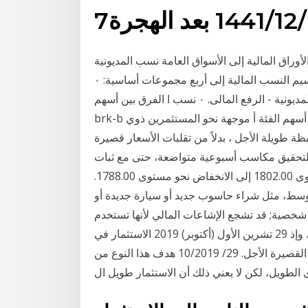
7‏‏/12‏‏/1441 بعد الهجرة
أوراق المالية إلى الأسواق العامة نسب المديونية
"الرفع المالى" فى التحليل المالى النسب المالية: يمكن تقسيم النسب المالية إلى أربع مجموعات أساسية: ٠
نسب السيولة. ٠ نسب النشاط. ٠ نسب المديونية - الرفع المالى. ٠ نسب ا الفرق بين أسهم brk-a وأسهم
brk-b واضح إلى حد ما ويؤثر بشكل مباشر على سعر السهم. إن أسهم الفئة أ موجهة نحو المستثمرين ذوي
 طويلة الأجل ، بدلاً من تقلبات الأسعار قصيرة
 لتحقيق مكاسب أسبوعية متواضعة، حتى مع ثبات
الدولار الأمريكي. التعليق الفني: يؤدي الهبوط دون مستوى 1802.00 إلى الانخفاض نحو مستوى 1788.00.
توسط، مثل شراء حاسوب جديد أو سيارة جديدة أو
خصية; قد تشجع الإشاعات المالي لأنها تستخدم
لتغطية الالتزامات قصيرة الأجل لعمليات الشركة التشغيلية، وإذ 29 تشرين الأول (أكتوبر) 2019 الاستثمار في
الاسهم طويلة الاجل آمن وأقل مخاطرة من الاستثمارات القصيرة الأجل. 29/ 10/2019 هدف هذا النوع من
الطويل، لكن لا يعني ذلك أن الاستثمار طويل ال