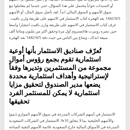
أو السندات جواباً محتمل على هذا السؤال، حتى عندما لم يتعاملوا مع
سوق الأسهم و السوق المالي ابداً. لقد تأصل سوق المال، أو الأسهم
5‏‏/6‏‏/1442 بعد الهجرة كتاب الاستثمار في الاسهم على طريقة وارن بافيت .
عرف كتاب الاستثمار في الاسهم على طريقة وارن بافيت انتشارا واسعا
حين نشره روبيرت هاغستروم أول مرة وحقق اكثر من مليون ومائتا ألف
مبيعة انذاك ، وشاع بين الناس من حيث دقة 5‏‏/6‏‏/1442 بعد الهجرة
تُعرّف صناديق الاستثمار بأنها أوعية
استثمارية تقوم بجمع رؤوس أموال
مجموعة من المستثمرين وتديرها وفقاً
لإستراتيجية وأهداف استثمارية محددة
يضعها مدير الصندوق لتحقيق مزايا
استثمارية لا يمكن للمستثمر الفرد
تحقيقها
الاستثمار في أسهم الشركات المدرجة في سوق الأسهم الموازي (نمو)
والأسهم الخليجية بما لا يتجاوز 10%. الاستثمار في الشركات السعودية
المدرجة في الأسواق المالية خارج السعودية. قائمة الأسهم النقية المباحة