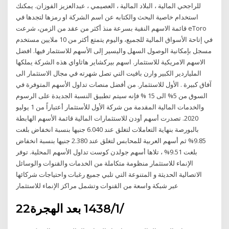
للراجحي المالية ، البلاد المالية ، العصيمي ، عبدالعزيز الفوزان. يمكنك
استخدام خاصية البحث والكتابه عن اسم الشركة او رمزها لتجدها في
قائمة الاسهم النقية بسرعة منذ أكثر من عقد من الزمن، شرعت eToro
في إتاحة الأسواق المالية للجميع، واليوم يتمتع أكثر من 10 ملايين مستخدم
مسجل بإمكانية الوصول السهل واليسير إلى الأسهم للاستثمار فيها. افضل
الاسهم الامريكية للاستثمار. اسهم بيركشاير هاثاواي هذه الشركة يملكها
الملياردير الكبير وارن بافيت التي تصل شهرته في مجال الاستثمار الى
آفاق كبيرة . الأول للاستثمار. من أفضل منصات تداول الأسهم المتوفرة في
السوق من 5% الى 15 % فإنه سيتم تطبيق النسبة الجديدة على الرسوم
والخدمات المالية المقدمة من شركة الأول للأستثمار أعتباراً من 1 يوليو
2020. تصدرت أسهم أودن للاستثمارات المالية قائمة الأسهم الهابطة
بالبورصة بنهاية التعاملات لتغلق عند 6.040 جنيها بنسبة انخفاض بلغت
9.85% ثم أسهم العربية للمحابس لتغلق عند 2.380 جنيها بنسبة انخفاض
بلغت 9.51% ، تلاها أسهم جولدن كوست تداول الأسهم المحلية. توفر
الإنماء للاستثمار منظومة متكاملة من الخدمات والقنوات والوسائل
الاتصالية الحديثة و المتنوعة التي تلبي جميع رغبات واحتياجات شركائها
عبر شبكة واسعة من القنوات وتشمل مراكز الإنماء للاستثمار
22‏‏/1‏‏/1438 بعد الهجرة