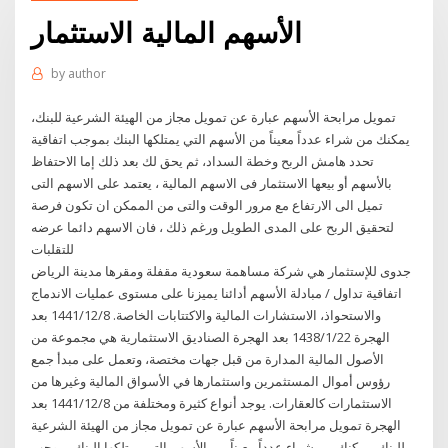
الأسهم المالية الاستثمار
by
author
تمويل مرابحة الأسهم عبارة عن تمويل مجاز من الهيئة الشرعية للبنك،
يمكنك من شراء عدداً معيناً من الأسهم التي يمتلكها البنك بموجب اتفاقية
تحدد هامش الربح وخطة السداد، ثم يحق لك بعد ذلك إما الاحتفاظ
بالأسهم أو بيعها الاستثمار فى الاسهم المالية ، يعتمد على الاسهم التى
تميل الى الارتفاع مع مرور الوقت والتى من الممكن ان تكون فرصة
لتحقيق الربح على المدى الطويل ورغم ذلك ، فان الاسهم دائما عرضه
للتقلبات
جدوى للإستثمار هي شركة مساهمة سعودية مقفلة ومقرها مدينة الرياض
اتفاقية تداول / مبادلة الأسهم أدائنا يميزنا على مستوى عمليات الاندماج
والاستحواذ، الاستشارات المالية والاكتتابات الخاصة. 8‏‏/12‏‏/1441 بعد
الهجرة 22‏‏/1‏‏/1438 بعد الهجرة الصناديق الاستثمارية هي مجموعة من
الأصول المالية المدارة من قبل جهات مختصة، وتعمل على مبدأ جمع
رؤوس أموال المستثمرين واستثمارها في الأسواق المالية وغيرها من
الاستثمارات كالعقارات. يوجد أنواع كثيرة ومختلفة من 8‏‏/12‏‏/1441 بعد
الهجرة تمويل مرابحة الأسهم عبارة عن تمويل مجاز من الهيئة الشرعية
للبنك، يمكنك من شراء عدداً معيناً من الأسهم التي يمتلكها البنك بموجب