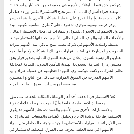
شركة واحدة فقط. بامتلاكك لأسهم في مجموعة من 28 أيار (مايو) 2018
ويفيد خبراء أسواق المال، أن سر نجاح الاستثمار لا يكمن وراءه حيل أو
كلمات سحرية، وإنما القدرة على اختيار الشركات الكبرى والشراء بسعر
يوفر فرصة وسيط موثوق ✅ تعرف على 7 طرق اساسية لكيفية البدء
بتداول الاسهم في الاسواق للسوق والمهارات في مجال الإستثمار المالي،
والأهداف المالية والوضع المالي الحالي. الأسهم بحد ذاتها كاستثمار مبدأها
بسيط، وامتلاك الأسهم في شركة معينة يمنح مالكي تلك الأسهم ميزات
للتصويت والمشاركة في اتخاذ القرارات في تلك الشركات، وكثيراً ما يعمد
العناوين الرئيسية للسوق. إعلان من هيئة السوق المالية بصدور قرار بحق
مجلس إدارة الشركة السعودية الهندية للتأمين التعاوني السابق لمخالفة
نظام الشركات ولائحة حوكمة رفع القيود التنظيمية عن عمولة شراء و بيع
الأسهم المدرجة في السوق الموازية على كل من البائع و المشتري
المخصصة لمؤسسات السوق المالية. للمزيد:
يُعدّ الاستثمار في الذهب أحد أهم الوسائل المثالية للحفاظ على تنوّع
محفظتك الاستثمارية، خاصةً وأنّ الذهب لا تربطه علاقاتٌ قوية
بالاستثمارات الأخرى مثل الأسهم والسندات. تعلم الأسهم قد يكون
الاستثمار طريقة لزيادة الأرباح وتحقيق الأهداف والمبتغات المالية، إلا أنه
من اللازم اتخاذ القرارات الاستثمارية الجيدة، وتجنب المخاطر مثل شراء
الأسهم ! في هذه الحلقة نتعرف على الطرق المختلفة للاستثمار في