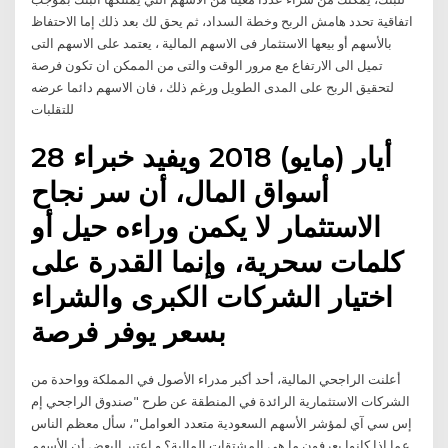
اتفاقية تحدد هامش الربح وخطة السداد، ثم يحق لك بعد ذلك إما الاحتفاظ
بالأسهم أو بيعها الاستثمار فى الاسهم المالية ، يعتمد على الاسهم التى
تميل الى الارتفاع مع مرور الوقت والتى من الممكن ان تكون فرصة
لتحقيق الربح على المدى الطويل ورغم ذلك ، فان الاسهم دائما عرضه
للتقلبات
28 أيار (مايو) 2018 ويفيد خبراء
أسواق المال، أن سر نجاح
الاستثمار لا يكمن وراءه حيل أو
كلمات سحرية، وإنما القدرة على
اختيار الشركات الكبرى والشراء
بسعر يوفر فرصة
أعلنت الراجحي المالية، أحد أكبر مدراء الأصول في المملكة وواحدة من
الشركات الاستثمارية الرائدة في المنطقة عن طرح "صندوق الراجحي إم
إس سي آي لمؤشر الأسهم السعودية متعدد العوامل"، سأل معظم الناس
عما إذا كانوا يعرفون ما هي المشتقات المالية؟ و إعتبر البعض أن الأسهم