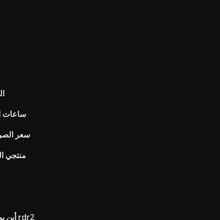
op
ساعات ال
سعر الصرف
منتجي ا
أين يمكنني أن أجد سوار سلسلة فضية rdr2