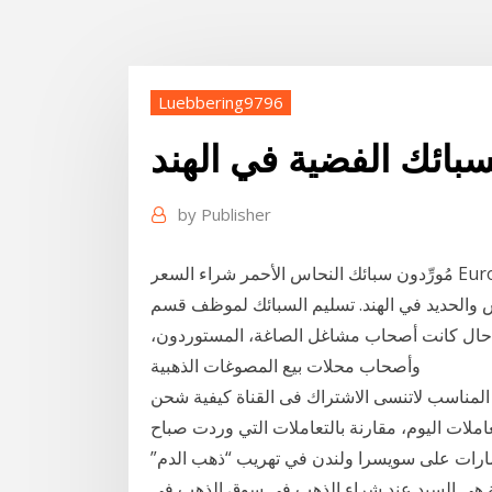
Luebbering9796
بائك الفضية في الهند
by
Publisher
مُورِّدون سبائك النحاس الأحمر شراء السعر Europages. استعرض 65 من الصلب هو سبيكة من الحديد
 والحديد في الهند. تسليم السبائك لموظف قسم
ي حال كانت أصحاب مشاغل الصاغة، المستوردون،
وأصحاب محلات بيع المصوغات الذهبية
 المناسب لاتنسى الاشتراك فى القناة كيفية شحن
املات اليوم، مقارنة بالتعاملات التي وردت صباح
ة كيف تفوَّقت الإمارات على سويسرا ولندن في تهريب “ذهب الدم”
ئلة هي السيد عند شراء الذهب في سوق الذهب في