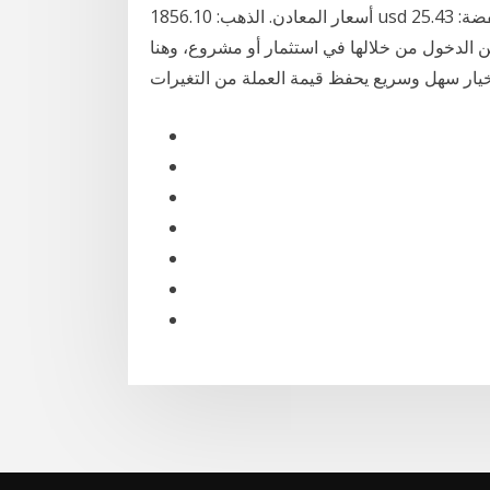
أسعار المعادن. الذهب: 1856.10 usd الفضة: 25.43 usd كثير من المستهلكين يكون لدية فوائض مالية ولا
ن الدخول من خلالها في استثمار أو مشروع، وهنا