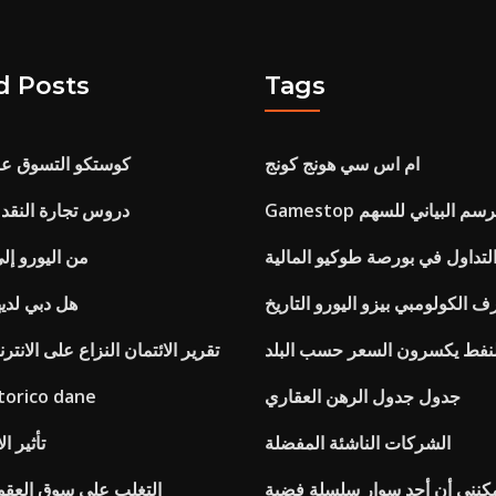
d Posts
Tags
ام اس سي هونج كونج
كوستكو التسوق عبر 
Gamest الرسم البياني للسهم
دروس تجارة النقد ا
تداول في بورصة طوكيو المالية
من اليورو إل
 الكولومبي بيزو اليورو التاريخ
هل دبي لديه
لنفط يكسرون السعر حسب البلد
تقرير الائتمان النزاع على الانتر
جدول جدول الرهن العقاري
storico dane
الشركات الناشئة المفضلة
تأثير ا
التغلب على سوق العقود 