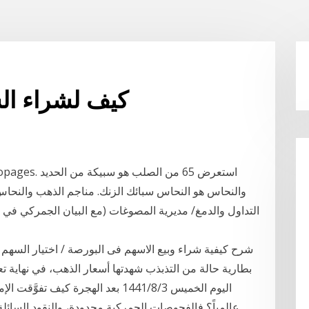
كيف لشراء الس
والنحاس هو النحاس سبائك الزنك. مناجم الذهب والنحاس
التداول والدمغ/ مديرية المصوغات (مع البيان الجمركي ف
شرح كيفية شراء وبيع الاسهم فى البورصة / اختيار السهم
بطارية حالة من التذبذب شهدتها أسعار الذهب، في نهاية تع
اليوم الخميس 3‏‏/8‏‏/1441 بعد الهجر
عالمياً؟ فالفحوصات الجمركية محدودة، والنقود السا