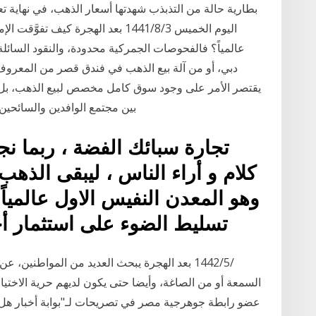
بطارية حالة من التذبذب شهدتها أسعار الذهب، في نهاية تع
اليوم الخميس 3‏‏/8‏‏/1441 بعد الهجر
عالمياً؟ فالفحوصات الجمركية محدودة، والنقود السا
دبي، أو من آلة بيع الذهب في فندق قصر من المعروف
يقتصر الأمر على وجود سوق كامل مخصص لبيع الذهب، بل إن
بين مجتمع الوافدين والسائحي
تجارة سبائك الفضة ، ربما نجد
كلام و أراء الناس ، ليبقى الذه
وهو المعدن النفيس الاول عالمياً
تسليط الضوء على استثمار أ
السمعة أو من الصاغة، وأيضا حتى يكون لديهم حرية الاختيا
عضو رابطة جوهرجية مصر في تصريحات لـ"بوابة أخبار هل ت