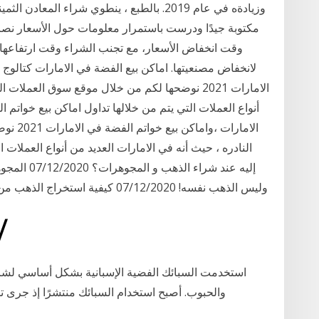
وزيادةه في عام 2019. بالطبع ، ينطوي شراء ا
مكتوبة جيدًا ودرست باستمرار معلومات حول الأسعار نصائ
لانخفاض مصنعيتها. اماكن بيع الفضة في الامارات كتالوج 
الامارات 2021 نوضحها لكم من خلال موقع سوق العملا
أنواع العملات التي يتم من خلالها تداول اماكن بيع خواتم
الامارا
إليه عند شر
وليس الذهب نفسه! 07/12/2020 كيفية استخراج الذهب من الصخر; 30/11/2020 اضرار الذهب على الرجال
17‏‏/11‏‏/1438 بعد ا
استخدمت السبائك الفضية الإسبانية بشكل أساسي لشراء ا
والحبوب. أصبح استخدام السبائك منتشرًا إذ جرى تداول أكثر من 62 مليون دول