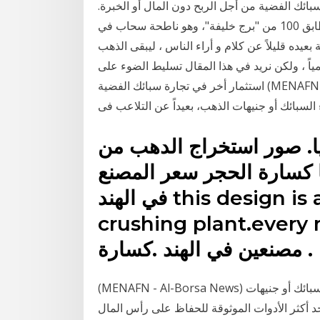
سبائك الفضية من أجل الربح دون المال أو الخبرة.
كيف يعيش أصحاب الثراء الفاحش في الهند؟ لشراء الطابق 100 من "برج خليفة"، وهو ناطحة سحاب في
 بعيده قليلاً عن كلام و أراء الناس ، ليبقى الذهب
ياً ، ولكن نريد في هذا المقال تسليط الضوء على
استثمار أخر في تجارة سبائك الفضية (MENAFN - Al-Borsa News) تكثر الاستفسارات حول أماكن تكون
لسبائك أو جنيهات الذهب، بعيداً عن التلاعب فى
ا. صور استخراج الدهب من
ا كسارة الحجر سعر المصنع
في الهند this design is a model design for tph
crushing plant. سحق آلة الرمال
 . More
(MENAFN - Al-Borsa News) تكثر الاستفسارات حول أماكن تكون مضمونة لشراء السبائك أو جنيهات
حد أكثر الأدوات الموثوقة للحفاظ على رأس المال