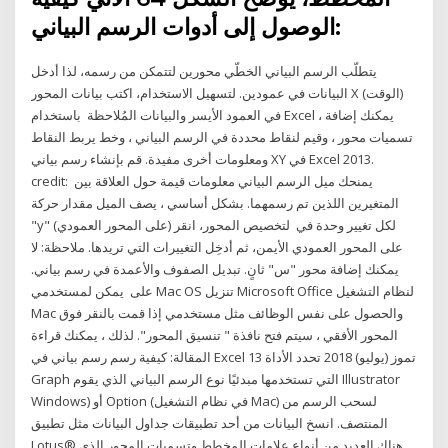
الوصول إلى أدوات الرسم البياني:
يتطلّب الرسم البياني الخطّي محورين لتتمكن من رسمه، لذا أدخل
البيانات في عمودين. لتسهيل الاستخدام، اكتب بيانات المحور X (الوقت)
في العمود الأيسر والبيانات المُلاحظة باستخدام Excel ، يمكنك إضافة
تسميات محور ، وقيم لنقاط محددة في الرسم البياني ، وخط يربط النقاط
ومعلومات أخرى مفيدة. قم بإنشاء رسم بياني XY في Excel 2013.
credit: يمنحك ميل الرسم البياني معلومات قيمة حول العلاقة بين
المتغيرين اللذين تم رسمهما. بشكل أساسي ، يصف الميل مقدار حركة
"y" (على المحور العمودي) لكل تغيير وحدة في لتخصيص المحور، انقر
على المحور العمودي الأيمن، ثم أدخِل التغييرات التي تريدها. ملاحظة: لا
يمكنك إضافة محور "س" ثانٍ. تبديل الصفوف والأعمدة في رسم بياني.
على يمكن لمستخدمي Mac OS تنزيل Microsoft Office لنظام التشغيل
Mac والحصول على نفس الوظائف مثل مستخدمي إذا قمت بالنقر فوق
المحور الأفقي ، سيتم فتح نافذة " تنسيق المحور". لذلك ، يمكنك قراءة
المقالة: كيفية رسم رسم بياني في Excel 13 تموز (يوليو) 2018 تحدد الأداة
Graph التي تستخدمها مبدئيًا نوع الرسم البياني الذي يقوم Illustrator
Windows) أو Option (في نظام التشغيل Mac) لسحب الرسم من
المنتصف. انسخ البيانات من أحد تطبيقات جداول البيانات مثل تطبيق
Lotus® هناك العديد من أنواع علامات المخطط وتسميات المحور الذي