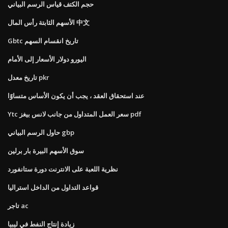
حجم الكتف قياس الرسم البياني
الأسهم الثابتة رأس المال 中文
Gbtc تاريخ انقسام السهم
اليورو دولار الأسعار إلى الأمام
تاريخ معدل pkr
عند استحقاق العقد ، يجب أن يكون الأساس متساوًا
Ytc سعر العمل المتداول من جانب لانس بيغز pdf
حاول الرسم البياني gbp
سوق الأسهم البيرة بار برلين
نظرية اللعبة على الانترنت دورة ستانفورد
قواعد التداول من الداخل استراليا
تاجر ac
زيادة إنتاج النفط في ليبيا