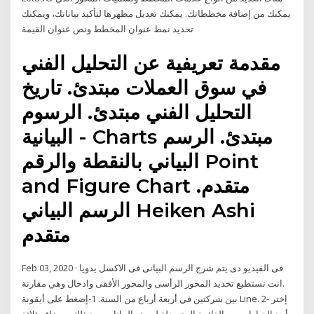
يمكنك من إضافة مخططاتك. يمكنك تعديل مظهرها لتأكيد بياناتك، ويمكنك
تحديد نمط عنوان المخطط ونص عنوان القيمة
مقدمة تعريفية عن التحليل الفني
في سوق العملات مبتدئ. تاريخ
التحليل الفني مبتدئ. الرسوم
البيانية - Charts مبتدئ. الرسم
البياني بالنقطة والرقم Point
and Figure Chart متقدم.
الرسم البياني Heiken Ashi
متقدم
Feb 03, 2020 · فى الفيديو دى يتم شرج الرسم البيانى فى الاكسل يدويا
.انت تستطيع تحديد المحور الرأسى والمحور الأفقى وادخال وهي مقارنة
بين شركتين في أربعة أرباع من السنة. 1-إضغط على أيقونة Line. 2- إختر
أحد الخيارات من القائمة المنسدلة لعرض البيانات. بعد ذلك سيضاف ثلاثة