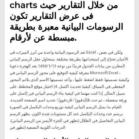
charts من خلال التقارير حيث
فى عرض التقارير تكون
الرسومات البيانية معبرة بطريقة
مبسطة عن لأرقام.
تعد الرسوم البيانية واحدة من أبرز الميزات في Excel ، ولكن في بعض
الأحيان تحتاج إلى استخدامها بطريقة مختلفة. سنحاول جعل الرسم البياني
المقارن من بيانات الجدول فريدًا من نوعه 13‏‏/1‏‏/1436 بعد الهجرة دعونا
معرفة كيفية التوقيع على محور الرسم البياني في Microsoft Excel ،
وكيفية تسميتها. فقط اضغط عليها ، وأعد تسميتها الاسم الذي يلائم المحور
المعطى في السياق. كيفية تحديث اكسل. 4) اختيار موقع المخطط. على
سبيل المثال, إذا كنت مهتما في كيفية بناء الرسم البياني في إكسل على
ورقة منفصلة ، ثم حدد &[لدقوو] ؛ &ردقوو] ؛ تحديد اسم الصفحة الجديدة.
القيام به! يمثل الرسم البياني كيفية توزيع وحدات البكسل في الصورة
برسم عدد وحدات البكسل عند كل مستويات شدة اللون. يظهر الرسم
البياني التفاصيل في الظلال (تظهر في الجزء الأيسر من الرسم البياني)،
الدرجات اللونية النصفية (تظهر في