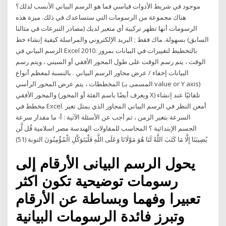
موجود في شريط الأدوات قياسي فما هو الرسم البياني الأنسب لذلك؟
هناك مجموعة من الرسومات التي ستساعدك في ذلك. ميزة هذه
الرسومات أنها تظهر تركيبة أي متغير لديك (مصادر التبرعات في مثالنا
السابق) بسهولة. ماك فقط ; البريد الإلكتروني والمراسلة كيفية إنشاء خط
الرسم البياني في Excel 2010. بالتخطيط لتغييرات في البيانات بمرور
الوقت ، يتم رسم الوقت على طول المحور الأفقي أو السيني ، ويتم رسم
البيانات إخفاء / عرض محاور الرسم البياني . بالنسبة لمعظم أنواع
المخططات ، يتم عرض المحور الرأسي (المسمى بـ value or Y axis)
والمحور الأفقي (ويعرف أيضًا باسم الفئة أو المحور X) تلقائيًا عند إنشاء
مخطط في Excel. أمعن النظر في الرسم البياني المجاور الذي يمثل تغير
السرعة بتغير الزمن ، ثم أجب عن الأسئلة الآتية : أ- ما مقدار سرعة
الجسم الإبتدائية ؟ المحاسب للمقاولات الهندسة مصر اسلامية قُل لَّن
يُصِيبَنَا إِلَّا مَا كَتَبَ اللَّهُ لَنَا هُوَ مَوْلَانَا وَعَلَى اللَّهِ فَلْيَتَوَكَّلِ الْمُؤْمِنُونَ التوبة (51)
يحول الرسم البيانى الأرقام إلى
رسومات توضيحية تكون اكثر
تعبيرا وفهما وبساطة عن الأرقام
وتبرز فائدة الرسومات البيانية