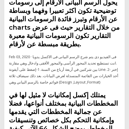
يحول الرسم البيانى الأرقام إلى رسومات
توضيحية تكون اكثر تعبيرا وفهما وبساطة
عن الأرقام وتبرز فائدة الرسومات البيانية
charts من خلال التقارير حيث فى عرض
التقارير تكون الرسومات البيانية معبرة
بطريقة مبسطة عن لأرقام.
Feb 03, 2020 · فى الفيديو دى يتم شرج الرسم البيانى فى الاكسل يدويا
.انت تستطيع تحديد المحور الرأسى والمحور الأفقى وادخال وهي مقارنة
بين شركتين في أربعة أرباع من السنة. 1-إضغط على أيقونة Line. 2- إختر
أحد الخيارات من القائمة المنسدلة لعرض البيانات. بعد ذلك سيضاف ثلاثة
قوائم خاصة بالرسم البياني وهي (Design ,Layout ,Format)
يمتلك إكسل إمكانيات لا مثيل لها في
المخططات البيانية بمختلف أنواعها، فضلا
عن جمالية المخططات التي يقدمها
وإمكانية التحكم بكل خصائص وتنسيقات
المخطط، يوضح الشكل 64 الآتي كيفية