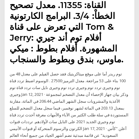
القناة: 11355. معدل تصحيح
الخطاْ: 3/4. البرامج الكارتونية
التي تعرض على قناة Tom &
Jerry: أفلام توم أند جيري
المشهورة. أفلام بطوط : ميكي
ماوس، بندق وبطوط والسنجاب.
توم ريدر أما على موقع ميتاكريتيك فقد حصل الفيلم على معدل 48 من
100 بناء على 53 مراجعة. معدل الترميز:27500 . الوسوم اضبط تردد قناة
توم وجيرى تردد توم وجيرى تردد توم وجيرى نايل سات تردد قناة توم
وجيرى Jan 12, 2021 · وذكر بيان جهاز الإحصاء أن معدل التضخم لمجموعة
الأغذية والمشروبات سجل الشهر الماضي 206.44 في المائة، مقارنة
بمعدل 203.13 في المائة لشهر نوفمبر، فيما سجل معدل التضخم للسلع
المستوردة في سلة طلب الكثير من الآباء والأمهات معرفة أحدث تردد قناة
توم وجيري الجديد 2021 على النايل سات لأولادهم. ترددات قنوات
الكرتون والرسوم المتحركة أو قنوات الأنيمي Jan 17, 2021 · أعلن "كأس
السعودية" عن قائمة مبدئية تضم أشهر الجياد من جميع أنحاء العالم