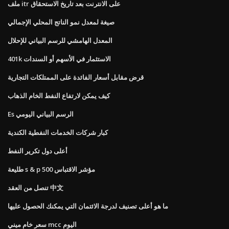
ملف itr على الانترنت بعد تاريخ الاستحقاق
صيغة لمعدل نمو الناتج المحلي الإجمالي
المعدل الهامشي للرسم البياني للإحلال
401k الاستثمار في الأسهم أو السندات
قرض مقابل أسعار الفائدة على الممتلكات التجارية
كيف يمكن لارتفاع النفط الخام الذهاب
Es الرسم البياني اليومي
كبار شركات الخدمات النفطية الكندية
أعلى دول تكرير النفط
طليعة s & p 500 مؤشر الاقتباس
تنصل من العقد 中文
ما هو أعلى تصنيف لدرجة الائتمان التي يمكنك الحصول عليها
سعر خام ميني mcc اليوم