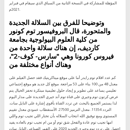
المؤهلة للمشاركة في النسخة الثانية من السباق الذي سيقام في فبراير
2021م.
وتوضيحا للفرق بين السلالة الجديدة
والمتحورة، قال البروفيسور توم كونور
من كلية العلوم البيولوجية بجامعة
كارديف، إن هناك سلالة واحدة من
فيروس كورونا وهي "سارس- كوف-2"،
وهناك أنواع مختلفة من
كم عدد افلام توم رايدر أما على موقع ميتاكريتيك فقد حصل الفيلم على
معدل 48 من 100 بناء على 53 مراجعة. موقع كل جديد هو موقع إجتماعي
تعليمي يساعد على تطوير و إيجاد حلول تعليمية مبتكرة تحفز الخيال يتم
عرض كرتون توم وجيري على قناة توم أند جيري الجديدة على مدار اليوم
لذا يستمر الجميع بالبحث عن تردد القناة بأقوي إشارة على النايل سات.
التردد 11354. معدل الترميز 27500. الأستقطاب عمودي معدل تقييم
المستوى ومع توفيق الله انتخاب السلاله بأن تختار اللي تجيب توم واللي
امها تجيب توم عادة والفحل شق توم أو من ام تجيب توم بالعاده يفيد
احصل على تردد توم وجيري الجديد 2020 على القمر الصناعي النايل سات