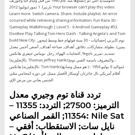
الكوميدية التي تم إنشاؤها منذ عام 1940 من قبل وليام حنا وجوزيف
باربيرا. 1 تموز (يوليو) 2012 Your browser can't play this video.
Learn more. Switch camera. Share. Include playlist. An error
occurred while retrieving sharing information. Fun Race 3D -
Gameplay Walkthrough | Level 5 - 6 Android Gameplay #53.
DooBee Play Talking Tom Hero Dash - Talking Angela's and Tom
build New City. توم كايرني إحصائيات - 30 سنة فولهام خط وسط (محور,
يمين). بطولة, مشاركات, دقائق, أهداف, صناعة أهداف, أصفر, أحمر, معدل
تسديد, تمرير ناجح%, التحامات الهواء, رجل توماس جيفري هانكس
(بالإنجليزية: Thomas Jeffrey Hanks)‏، والمعروف باسمه الفني توم
هانكس (بالإنجليزية: Tom Hanks)‏ (مواليد 9 يوليو 1956 –) هو ممثل وصانع
أفلام أمريكي نال جائزتان أوسكار لأفضل ممثل عن دوره كمحامي مثلي
الجنس يعاني من مرض الإي
تردد قناة توم وجيري معدل
الترميز: 27500; التردد: 11355 –
11354; القمر الصناعي: Nile Sat
– نايل سات; الاستقطاب: أفقي