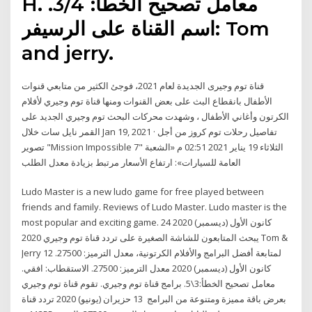
H. معامل تصحيح الخطأ: 3/4.
اسم القناة على الرسيفر: Tom
and jerry.
قناة توم وجيرى الجديدة لعام 2021، فوجئ الكثير من متابعي قنوات
الأطفال بانقطاع البث على بعض القنوات ومنها قناة توم وجيري لأفلام
الكرتون وأغاني الأطفال ، وشهدت محركات البحث توم وجيري الجديد على
القمر نايل سات خلال Jan 19, 2021 · تفاصيل رحلات توم كروز من أجل
تصوير "Mission Impossible 7" الثلاثاء 19 يناير 2021 02:51 م «الشعبة
العامة للسيارات»: ارتفاع الأسعار مرتبط بزيادة معدل الطلب
Ludo Master is a new ludo game for free played between
friends and family. Reviews of Ludo Master. Ludo master is the
most popular and exciting game. 24 كانون الأول (ديسمبر) 2020
يبحث المتابعون للشاشة الصغيرة على تردد قناة توم وجيري 2020 Tom &
Jerry لمتابعة أفضل البرامج والأفلام الكرتونية، معدل الترميز: 27500. 12
كانون الأول (ديسمبر) 2020 معدل الترميز: 27500. الاستقطاب: افقي.
معامل تصحيح الخطأ:3\5. برامج قناة توم وجيري. تقوم قناة توم وجيري
بعرض باقة مميزة ومتنوعة من البرامج 13 حزيران (يونيو) 2020 تردد قناة