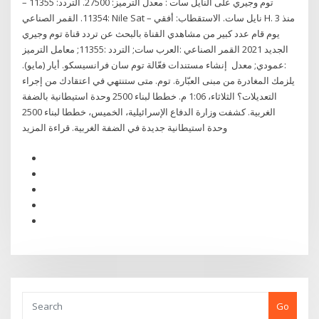
توم وجيري على النايل سات : معدل الترميز: 27500. التردد: 11355 –
11354. القمر الصناعي: Nile Sat – نايل سات. الاستقطاب: أفقي H. منذ 3
يوم قام عدد كبير من مشاهدي القناة بالبحث عن تردد قناة توم وجيري
الجديد 2021 القمر الصناعي :العرب سات; التردد :11355; معامل الترميز
:عمودي; معدل إنشاء مستندات فعّالة توم سان فرانسيسكو. أيار (مايو).
يلزمك المغادرة من مبنى العبّارة. توم. متى ستنتهي في اعتقادك من إجراء
التعديلات؟ الثلاثاء، 1:06 م. خططا لبناء 2500 وحدة استيطانية بالضفة
الغربية. كشفت وزارة الدفاع الإسرائيلية، الخميس، خططا لبناء 2500
وحدة استيطانية جديدة في الضفة الغربية. قراءة المزيد
Go