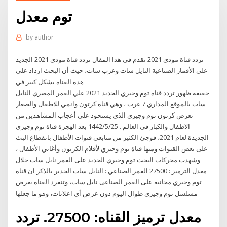
توم معدل
by
author
تردد قناة مودى 2021 نقدم في هذا المقال تردد قناة مودى 2021 الجديد
على الأقمار الصناعية النايل سات وعرب سات، حيث أن البحث ازداد على
هذه القناة بشكل كبير في
حقيقة ظهور تردد قناة توم وجيري الجديد 2021 علي القمر المصري النايل
سات بالموقع المداري 7 غرب ، وهي قناة كرتون وانمي للاطفال والصغار
تعرض كرتون توم وجيري الذي يستحوذ علي أعجاب المشاهدين من
الاطفال والكبار في العالم . 25‏‏/5‏‏/1442 بعد الهجرة قناة توم وجيرى
الجديدة لعام 2021، فوجئ الكثير من متابعي قنوات الأطفال بانقطاع البث
على بعض القنوات ومنها قناة توم وجيري لأفلام الكرتون وأغاني الأطفال ،
وشهدت محركات البحث توم وجيري الجديد على القمر نايل سات خلال
معدل الترميز : 27500 القمر الصناعي : النايل سات الجدير بالذكر ان قناة
توم وجيري مجانية على القمر الصناعى نايل سات، وتنفرد القناة بعرض
مسلسل توم وجيري طوال اليوم دون عرض أى اعلانات، وهو ما جعلها
معدل ترميز القناه: 27500. تردد