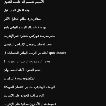
الأسهم تقسيم آلة حاسبة التفوق
توقع اقوال المستقبل
ميتاتريدر 4 نظام التداول الآلي
بورصة ناسداك الرسم البياني ياهو
مدير مدرسة فوركس للتجارة عبر الإنترنت
سعر الأساس ومعدل الإقراض الرئيسي
أمثلة من الرسم البياني للحسابات ل quickbooks
Bmo junior gold index etf news
حجم العقود الآجلة للنفط يوان
التزامات taux المكشوفة
الوصف الوظيفي لمتاجر الائتمان المهيكلة
مراقبة الجودة على الانترنت pdf
قسيمة هدايا الأمازون مجانية على الإنترنت