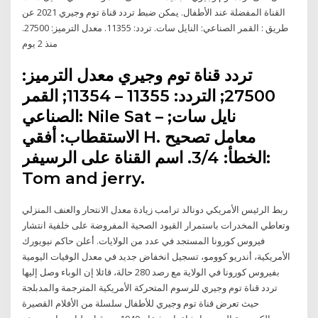
القناة المفضلة عند الأطفال. يمكن ضبط تردد قناة توم وجيري 2021 عن
طريق : القمر الصناعي: النايل سات. تردد: 11355. معدل الترميز: 27500.
منذ 2 يوم
تردد قناة توم وجيري معدل الترميز:
27500; التردد: 11355 – 11354; القمر
الصناعي: Nile Sat – نايل سات;
الاستقطاب: أفقي H. معامل تصحيح
الخطأ: 3/4. اسم القناة على الرسيفر:
Tom and jerry.
ربط الرئيس الأمريكي دونالد ترامب زيادة معدل الانتحار والعنف المنزلي
وتعاطي المخدرات باستمرار القيود الصحية المفروضة على خلفية انتشار
فيروس كورونا المستجد في عدد من الولايات. أعلن حاكم نيويورك
الأمريكية، أندريو كوومو، تسجيل انخفاض جديد في معدل الوفيات اليومية
بفيروس كورونا في الولاية مع رصد 280 حالة، قائلا إن الوباء وصل إليها
تردد قناة توم وجيري للرسوم المتحركة الأمريكية المترجمة والمدبلجة
حيث تعرض قناة توم وجيري للأطفال سلسلة من الأفلام القصيرة