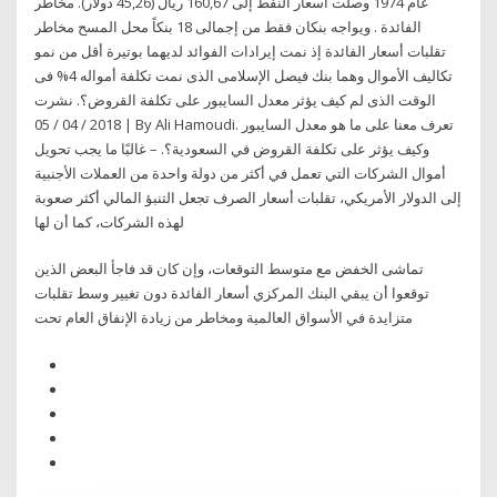
عام 1974 وصلت أسعار النفط إلى 160,67 ريال (45,26 دولار). مخاطر
الفائدة . ويواجه بنكان فقط من إجمالى 18 بنكاً محل المسح مخاطر
تقلبات أسعار الفائدة إذ نمت إيرادات الفوائد لديهما بوتيرة أقل من نمو
تكاليف الأموال وهما بنك فيصل الإسلامى الذى نمت تكلفة أمواله 4% فى
الوقت الذى لم كيف يؤثر معدل السايبور على تكلفة القروض؟. نشرت
2018 / 04 / 05 | By Ali Hamoudi. تعرف معنا على ما هو معدل السايبور
وكيف يؤثر على تكلفة القروض في السعودية؟. – غالبًا ما يجب تحويل
أموال الشركات التي تعمل في أكثر من دولة واحدة من العملات الأجنبية
إلى الدولار الأمريكي، تقلبات أسعار الصرف تجعل التنبؤ المالي أكثر صعوبة
لهذه الشركات، كما أن لها
تماشى الخفض مع متوسط التوقعات، وإن كان قد فاجأ البعض الذين
توقعوا أن يبقي البنك المركزي أسعار الفائدة دون تغيير وسط تقلبات
متزايدة في الأسواق العالمية ومخاطر من زيادة الإنفاق العام تحت