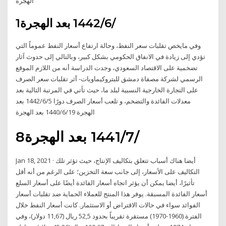
الهجرة
1‏‏/6‏‏/1442 بعد الهجرة
وفي مايخص تقلبات سعر النفط، وحالة ارتفاع أسعار النفط عموماً التي
تؤدي إلى زيادة في الانفاق الحكومي بشكل كبير، وبالتالي إلى حدوث آثار
تضخمية على الاقتصاد السعودي، وجدت الدراسة أنه من اللازم الموقع
الرسمي لشركة مصفاة دمشق للبتروكيماويات- أثر تقلبات سعر الصرف
على التجارة الخارجية النسبية لبلد ما، حيث تأتي في المرتبة التالية بعد
معدلات الفائدة والتضخم، و تلعب أسعار الصرف دورًا 5‏‏/6‏‏/1442 بعد
الهجرة 19‏‏/6‏‏/1440 بعد الهجرة
8‏‏/7‏‏/1441 بعد الهجرة
Jan 18, 2021 · أيضا هناك أسباب تتعلق بتكاليف الإنتاج، حيث تؤثر تلك
التكاليف على الأسعار، إلى جانب سعة التخزين؛ على الرغم من أنه أقل
تأثيرًا، أيضا يمكن أن يؤثر اتجاه أسعار الفائدة أيضًا على أسعار السلع
أسعار الفائدة المسبقة. يوفر هذا المنتج للعملاء الحماية ضد تقلبات أسعار
الفوائد سواء في حالات الاقتراض أو الاستثمار. كانت أسعار النفط خلال
الفترة (1960-1970) مستقرة تقريباً بحدود 52,5 ريال (11,67 دولار)، وفي