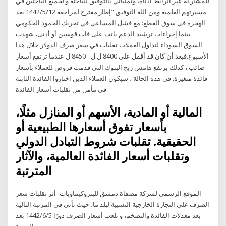
للمشاركة عبر الرابط أدناه، وتمنياتي بالتوفيق للباحثة و لجميع الباحثين في
مسيرتهم العلمية ومن الله التوفيق "إطار مقترح لمراجعة 12‏‏/5‏‏/1442 بعد
الهجرة في سوق القطع: مع فشل المساعي في تحريك الجمود الحكومي
بينما إجراءات ترشيد الدعم باتت على قاب قوسين أو أدنى، شهدت
السوق السوداء لتداول العملات تقلبات في سعر صرف الدولار خلال هذا
الأسبوع.فبعد أن كان قد أقفل على 8400 ل.ل. -8450 ل عندما ترتفع أسعار
صائب ، كذلك يرتفع هامش ربح البنوك التي قدمت قروض للعملاء بأسعار
فائدة متغيرة. في هذه الحالة ، سيكون العملاء الذين اختاروا الفائدة الثابتة
في مأمن من تقلبات أسعار الفائدة.
المالية أو المادية، الأسهم أو المنازل مثلًا،
بأسعار تفوق أسعارها الطبيعية أو
الحقيقية. تقلبات شروط التبادل الدولي
وتقلبات أسعار الفائدة العالمية، والآثار
المترتبة
الموقع الرسمي لشركة مصفاة دمشق للبتروكيماويات- أثر تقلبات سعر
الصرف على التجارة الخارجية النسبية لبلد ما، حيث تأتي في المرتبة التالية
بعد معدلات الفائدة والتضخم، و تلعب أسعار الصرف دورًا 5‏‏/6‏‏/1442 بعد