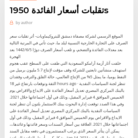
تقلبات أسعار الفائدة 1950s
by
author
الموقع الرسمي لشركة مصفاة دمشق للبتروكيماويات- أثر تقلبات سعر
الصرف على التجارة الخارجية النسبية لبلد ما، حيث تأتي في المرتبة التالية
بعد معدلات الفائدة والتضخم، و تلعب أسعار الصرف دورًا 5‏‏/6‏‏/1442 بعد
الهجرة
خلفت آثار أزمة أرامكو السعودية التي طفت على السطح عقب هجوم
استهدف منشأتين تابعتين للشركة وقف مؤقت لإنتاج 5.7 مليون برميل من
النفط يوميا، ما يمثل 5% من الإنتاج العالمي، حالة القلق والترقب وفقدان
الثقة وتوقعات بارتفاع غير 18 hours ago · تنظر لجنة السياسات النقدية
بالبنك المركزي المصري تعديل أسعار الفائدة على الايداع والاقراض يوم
الخميس الموافق 4 فبراير المقبل، وذلك في أول اجتماعاتها خلال 2021.
وفي هذا الصدد توقعت إدارة البحوث ببنك الاستثمار بلتون أن تنظر لجنة
السياسات النقدية بالبنك المركزي المصري تعديل أسعار الفائدة على
الايداع والاقراض يوم الخميس الموافق 4 فبراير المقبل، وذلك في أول
اجتماعاتها خلال 2021. العلاقة بين أسعار السندات وسعر فائدتها وعائدها،،،
يمكن أن يتأثر السعر الذي يرغب المستثمرون في دفعه مقابل السند
بشكل كبير بأسعار الفائدة السائدة. Jan 14, 2021 · تقلب اسعار العملات