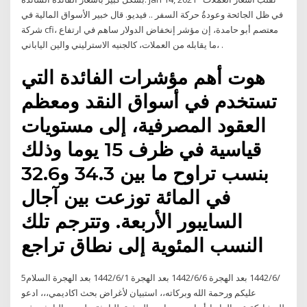
في ظل الجائحة وعودةُ حركة السفر .. فيديو. قال خبير الأسواق المالية في
شركة cfi، معتصم أبو حامدة، إن مؤشر إنخفاض الدولار ساهم في ارتفاع
ما يقابله من العملات، كالجنيه الاسترليني والين الياباني، .
هوت أهم مؤشرات الفائدة التي
تستخدم في أسواق النقد ومعظم
العقود المصرفية، إلى مستويات
قياسية في ظرف 15 يوما وذلك
بنسب تراوح ما بين 34.3 و32.6
في المائة توزعت بين آجال
السايبور الأربعة. وتترجم تلك
النسب المئوية إلى نطاق تراجع
5‏‏/6‏‏/1442 بعد الهجرة 6‏‏/6‏‏/1442 بعد الهجرة 1‏‏/6‏‏/1442 بعد الهجرة السلام
عليكم ورحمة الله وبركاته،، استبيان لأغراض بحث اكاديمي،،، ادعو