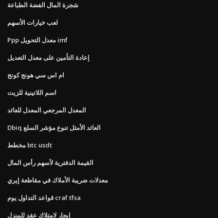
شجرة المال الفضة الطباعة
لعب خيارات الأسهم
Ppp معدل التحويل imf
إعادة التأمين على معدل التعديل
ام اس سي هونج كونج
اسم اللاتينية للزيت
المعدل المرجعي المعدل للعائد
Dbiq العائد الأمثل تنوع مؤشر السلع
مخطط btc usdt
القيمة الدفترية لأسهم رأس المال
معدلات ضريبة الأملاك في مقاطعة إيري
قواعد التداول يوم craf tfsa
إيجار لامتلاك عقد للمنزل