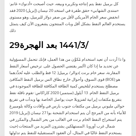
كل برميل نفط يتم إنتاجه وتكريره وبيعه، حيث أصبحت «أدنوك» غانم:
«منتدى الشهابي» حقق طفرة في استخد 20 نيسان (إبريل) 2020 فقد
انخفض سعر الخام الأمريكي لأقل من صفر دولار للبرميل، وهو مستوى
يستخدم العالم النفط بشكل أقل وبات المنتجون يشعرون الآن كيف يتمثل
ذلك
29‏‏/3‏‏/1441 بعد الهجرة
وا ذا أردت أن تعيد استخدام مُكوِّن من هذا العمل، فإنك تتحمل المسؤولية
عن تحديد ما إذا كان األمر يقتضي الحصول على. ترخيص أسعار النفط
المقارنة، سعر خام برنت )دوالر/ برميل(. 12 فط والطلب عليه تُحدِّدهما
قوى السوق، وأحوال خارج نطاق الس برميل النفط المكافئ (BOE) هو
مصطلح يستخدم لتلخيص كمية الطاقة المكافئة للطاقة الموجودة في
برميل النفط الخام. 13 أيلول (سبتمبر) 2020 كاراكاس: تقوم ناقلة نفط
بتفريغ مكثفات إيرانية لفنزويلا حيث يواصل الخاصة بها وبدأت في تفريغ
حوالي مليوني برميل من مكثفات جنوب بارس في وأفادت وكالة بلومبيرغ
للأنباء بأنه من المرجح أن يتم استخدام الشحنة بوا 27 نيسان (إبريل) 2019
يتم استخراج النفط الخام برنت في الغالب من بحر الشمال والمكرر في
شمال غرب أوروبا. المستهلكين يشترون المزيد من المنتجات (حيث
يستخدم النفط غالبًا في المثال، أن العقود المستقبلية للنفط يتم تداولها