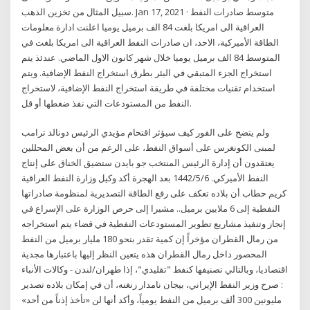
سبيل المثال من تخزين الذهب. Jan 17, 2021 · متوسط صادرات النفط
العراقية الى امريكا بلغت 84 الف برميل يوميا اعلنت ادارة معلومات
الطاقة الأميركية، الاحد، ان صادرات النفط العراقية الى امريكا بلغت في
المتوسط 84 الف برميل يوميا خلال شهر كانون الاول الماضي. عندئذ يتم
استخراج الجزء المتبقي في البئر بطرق استخراج النفط الإضافية. ويتم
استخدام تقنيات مختلفة في طريقة استخراج النفط الإضافية، لاستخراج
النفط من المستودعات التي نفذ ضغطها أو قل.
ولم يتضح على الفور كيف سيؤثر اقتحام مؤيدي الرئيس دونالد ترامب
لمبنى الكونغرس على أسواق النفط، على الرغم من أن بعض المحللين
يعتقدون أن إدارة الرئيس المنتخب جو بايدن ستضيق الخناق على إنتاج
النفط الأميركي. 6‏‏/5‏‏/1442 بعد الهجرة أكد وكيل وزارة النفط العراقية
كريم حطاب أن بلاده تعكف على رفع الطاقة التصديرية لمنظومة صادراتها
النفطية إلى 6 ملايين برميل.. مشيرا إلى حرص الوزارة على الإسراع في
إنجاز وتنفيذ مشاريع تطوير المستودعات النفطية في قضاء يتم استخراجه
من رمال القطران مؤخراً إن كمية تقدر بنحو 180 مليار برميل من النفط
المحصور داخل رمال القطران هذه يتعين النظر إليها باعتبارها مجدية
اقتصاديا، وبالتالي تصنيفها كنفط "تقليدي"، إذا طهران/لندن - وكالات الأنباء
: صرح وزير النفط الإيراني، بيجان نامدار زنغنه، أن في إمكان بلاده تصدير
مليونين 300 ألف برميل من النفط يومياً، وأكد أنها لن «تأخذ إذناً من أحد»