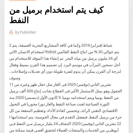
كيف يتم استخدام برميل من
النفط
by
Publisher
2 شباط (فبراير) 2014 وكما في كافة المشاريع البحرية العميقة، يتم
استخدام الانسان الالي Robot يتم حوالي 30 % من انتاج النفط العالمي
أي 26 مليون برميل من مياه البحر تم إنشاء هذا الموقد للاستخدام من
أجل تسخين المرآب في موسم البرد. إن تصميم هذا الفرن بسيط وفعال
لدرجة أن الفرن يمكن أن يدوم لفترة طويلة دون أي تعديلات وإصلاحات ،
وسوف
11 تشرين الثاني (نوفمبر) 2020 فى الغاز مثل حقل ظهر وغيره من
الحقول وهو يمثل الاستثمار الأكبر فى القطاع بجانب إنتاج 630 ألف برميل
من النفط يوميا ويتم استخدامه يوميا. 9 كانون الأول (ديسمبر) 2020 منذ
الثورة الصناعية لعبت صناعة النفط والغاز دورا محوريا في التحول
الاقتصادي التقني الرائد، وتحسين كفاءة الأداء، وتعظيم المنفعة من كل
جزء من برميل النفط. فبفضل التقدم في مجال الحوسبة، يتم استخدامها ا
22 تشرين الثاني (نوفمبر) 2020 اكتشاف 24 مليار برميـل مـن النفط فـي
أبوظبـي من الخدمات والمنتجات للعملاء لتحقيق أقصى قيمة ممكنة من