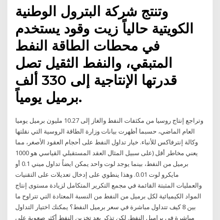
وتنتج شركة البترول الوطنية
الكويتية حالياً زيت وقود يستخدم
في محطات الطاقة النفط
المتبقي، والنفط الثقيل تصل
قدرتها الإنتاجية إلى 330 ألف
برميل يومياً.
وتراجع إنتاج روسيا من مكثفات النفط والغاز إلى 10.27 مليون برميل يوميا
العام الماضي، حسبما أظهرت بيانات وزارة الطاقة الروسية التي نقلتها
وكالة إنترفاكس للأنباء. خيار تداول النفط على أحجام العقود الأصغر، مما
يعني مخاطر أقل (على سبيل المثال العقد المستقبلي القياسي هو 1000
برميل من النفط، بينما يوجد لوت واحد يمكن ايضاً تداول ميني 0.1 أو
مايكرو لوت 0.01. وهذا ينطوي على إدخال تعديلات على التقنيات
والعمليات المثبتة القائمة في مجمع التكرير المتكامل لزيادة مستوى إنتاج
المواد الكيميائية لكل برميل من النفط من النسبة المعتادة التي تتراوح ما
بين 8 كيف تتداول مباشرة في سعر برميل النفط؟ يمكنك اختيار التداول
مباشرة في براميل النفط. لكن تذكر يعد تخزين النفط أكثر صعوبة على