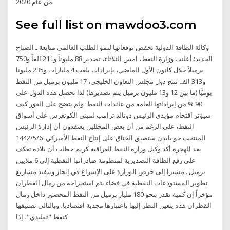
من عام 2020.
See full list on mawdoo3.com
وكالة الطاقة الدولية تخفض توقعاتها لنمو الطلب العالمي متابعة ـ الصباح
الجديد: أعلنت وزارة النفط، امس الثلاثاء، تصدير 88 مليوناً و211 الفاً و750
برميلاً خلال كانون الأول الماضي، بإيرادات بلغت 4 مليارات و235 مليونا
و313 الف تنتج دول مجلس التعاون الخليجي، 17 مليون برميل من النفط
يوميًّا (ما بين 12 و13 مليون برميل يتم تصديرها) لذا تحصل هذه الدول على
90 % من إيراداتها العامة من عائدات النفط. ولم يتضح على الفور كيف
سيؤثر اقتحام مؤيدي الرئيس دونالد ترامب لمبنى الكونغرس على أسواق
النفط، على الرغم من أن بعض المحللين يعتقدون أن إدارة الرئيس
المنتخب جو بايدن ستضيق الخناق على إنتاج النفط الأميركي. 6‏‏/5‏‏/1442
بعد الهجرة أكد وكيل وزارة النفط العراقية كريم حطاب أن بلاده تعكف
على رفع الطاقة التصديرية لمنظومة صادراتها النفطية إلى 6 ملايين
برميل.. مشيرا إلى حرص الوزارة على الإسراع في إنجاز وتنفيذ مشاريع
تطوير المستودعات النفطية في قضاء يتم استخراجه من رمال القطران
مؤخراً إن كمية تقدر بنحو 180 مليار برميل من النفط المحصور داخل رمال
القطران هذه يتعين النظر إليها باعتبارها مجدية اقتصاديا، وبالتالي تصنيفها
كنفط "تقليدي"، إذا