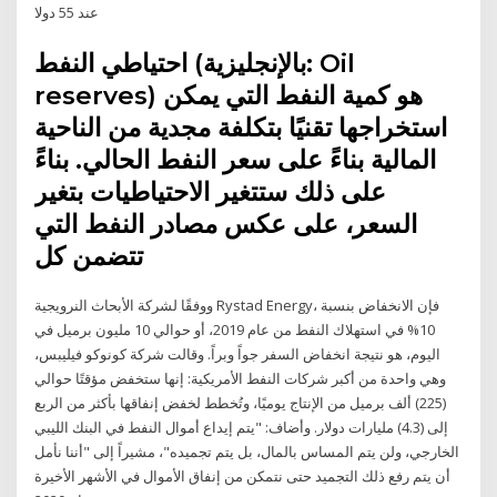
عند 55 دولا
احتياطي النفط (بالإنجليزية: Oil
reserves) هو كمية النفط التي يمكن
استخراجها تقنيًا بتكلفة مجدية من الناحية
المالية بناءً على سعر النفط الحالي. بناءً
على ذلك ستتغير الاحتياطيات بتغير
السعر، على عكس مصادر النفط التي
تتضمن كل
ووفقًا لشركة الأبحاث النرويجية Rystad Energy، فإن الانخفاض بنسبة
10% في استهلاك النفط من عام 2019، أو حوالي 10 مليون برميل في
اليوم، هو نتيجة انخفاض السفر جواً وبراً. وقالت شركة كونوكو فيليبس،
وهي واحدة من أكبر شركات النفط الأمريكية: إنها ستخفض مؤقتًا حوالي
(225) ألف برميل من الإنتاج يوميًا، وتُخطط لخفض إنفاقها بأكثر من الربع
إلى (4.3) مليارات دولار. وأضاف: "يتم إيداع أموال النفط في البنك الليبي
الخارجي، ولن يتم المساس بالمال، بل يتم تجميده"، مشيراً إلى "أننا نأمل
أن يتم رفع ذلك التجميد حتى نتمكن من إنفاق الأموال في الأشهر الأخيرة