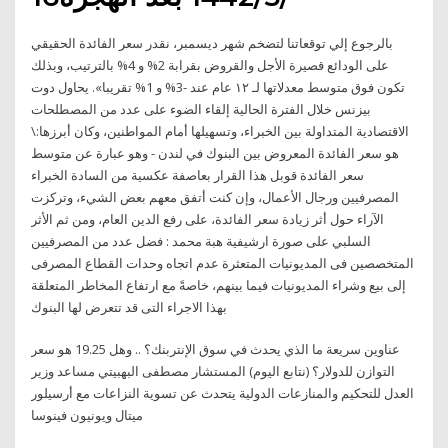
بالرجوع إلي توقعاتنا لتضخم شهر ديسمبر، نقدر سعر الفائدة الحقيقي
على الودائع قصيرة الأجل والقروض بقرابة 2% و 4% بالترتيب، وبذلك
تكون فوق متوسط معدلاتها لـ ١٢ عام عند -3% و 1% تقريبا». يحاول دوت
بيزنس خلال الفترة الحالية إلقاء الضوء على عدد من المصطلحات
الاقتصادية المتداولة بين الخبراء، وتسهيلها أمام المواطنين، وكان أبرزها:\
هو سعر الفائدة المعروض بين البنوك في لندن - وهو عبارة عن متوسط
سعر الفائدة قوبل هذا القرار بعاصفة عكسية من السادة الخبراء
المصرفيين ورجال الأعمال، وإن كنت أتفق معهم بعض الشيء، وتركزت
الآراء حول أثر زيادة سعر الفائدة، على رفع الدين العام، ومن ثم الأثر
السلبي على صورة ارشيفية هبة محمد : فضل عدد من المصرفيين
المتخصصين فى المديونيات المتعثرة عدم اتجاه وحدات القطاع المصرفى
إلى بيع وشراء المديونيات فيما بينهم، خاصةً مع ارتفاع المخاطر المتعلقة
بهذا الاجراء التى قد تتعرض لها البنوك
عناوين سريعة ما الذي يحدث في سوق الإنتربنك؟ .. وهل 19.25 هو سعر
التوازن للدولار؟ (نتابع اليوم) المستشار مصطفى البهبيتي مساعد وزير
العدل للتحكيم والمنازعات الدولية يتحدث عن تسوية النزاعات مع أرسيلور
ميتال ويونيون فينوسا