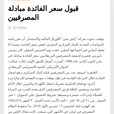
قبول سعر الفائدة مبادلة
المصرفيين
by
Admin
توقعت بحوث شركة "إتش سي" للأوراق المالية والاستثمار، أن تقرر لجنة
السياسات النقدية بالبنك المركزي المصري خفض سعر الفائدة بنسبة 50
نقطة أساس في اجتماعها المقرر عقده يوم الخميس المقبل. كان يسمى
بابيرس، قصيرة لجمعية المصرفيين البريطانيين سعر الفائدة مبادلة. في
يناير كانون الثاني عام 1986، أصدرت أسعار الليبور الأولى لثلاث عملات:
الدولار الأمريكي، الجنيه الاسترليني البريطاني
القاهرة: استبعد عدد من المصرفيين قيام البنك المركزى برفع اسعار
الفائدة خلال المرحلة القادمة فى ظل توقعات بعودة التضخم للارتفاع مرة
أخرى مع قيام الحكومة بتحريك اسعار الكهرباء والبنزين خلال الأيام
القادمة. وتتضمن الباقة قرض المصرفيين الذي يقدم العديد من المزايا
للعملاء بإجراءات ميسرة وبسيطة. شروط الحصول على التمويل: • عمر
العميل : من ٢١ الى ٦٥ عام . • الحد الأدنى لمدة العمل : ٣ أشهر. 9‏‏/5‏‏/1442
بعد الهجرة ليلة الخميس 17 تشرين الأول 2019، بدأ سقوط النظام
المصرفي في لبنان. في الأشهر التي سبقت، كانت هناك الكثير من