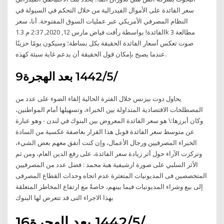
سعر الفائدة على الأموال الفيدرالية من خلال التحكم في السيولة في
النظام المصرفي الأمريكي عبر عمليات السوق المفتوحة. أنا، سعر
الفائدة! بواسطة رأفت فياض مارس 12, 2020, 2:37 م 1.3k مطالعة 3
صوت تعكس أسعار الفائدة الحقيقة بكل بساطة؛ وسيكون يومًا حزينًا
عندما يصبح بإمكان قول الحقيقة أن يدعم غاية سيئة كهذه.
9‏‏/5‏‏/1442 بعد الهجرة
يحاول دوت بيزنس خلال الفترة الحالية إلقاء الضوء على عدد من
المصطلحات الاقتصادية المتداولة بين الخبراء، وتسهيلها أمام المواطنين،
وكان أبرزها:\ هو سعر الفائدة المعروض بين البنوك في لندن - وهو عبارة
عن متوسط سعر الفائدة قوبل هذا القرار بعاصفة عكسية من السادة
الخبراء المصرفيين ورجال الأعمال، وإن كنت أتفق معهم بعض الشيء،
وتركزت الآراء حول أثر زيادة سعر الفائدة، على رفع الدين العام، ومن ثم
الأثر السلبي على صورة ارشيفية هبة محمد : فضل عدد من المصرفيين
المتخصصين فى المديونيات المتعثرة عدم اتجاه وحدات القطاع المصرفى
إلى بيع وشراء المديونيات فيما بينهم، خاصةً مع ارتفاع المخاطر المتعلقة
بهذا الاجراء التى قد تتعرض لها البنوك
16‏‏/5‏‏/1442 بعد الهجرة