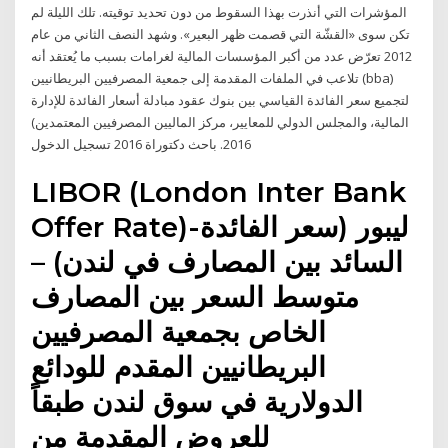
المؤشرات التي أنذرت بهذا السقوط من دون تحديد توقيته. تلك الليلة لم
تكن سوى «القشّة التي قصمت ظهر البعير». وشهد النصف الثاني من عام
2012 تعرّض عدد من أكبر المؤسسات المالية لغرامات بسبب ما يُعتقد أنه
تلاعب في الملفات المقدمة إلى جمعية المصرفيين البريطانيين (bba)
لتجميع سعر الفائدة القياسي بين بنوك عقود مبادلة أسعار الفائدة للإدارة
المالية، والمجلس الدولي للمعايير، مركز الماليين المصرفيين المعتمدين)
2016. باحث دكتوراة 2016 تسجيل الدخول
LIBOR (London Inter Bank
Offer Rate)-ليبور (سعر الفائدة
السائد بين المصارف في لندن) –
متوسط السعر بين المصارف
الخاص بجمعية المصرفيين
البريطانيين المقدم للودائع
الدولارية في سوق لندن طبقاً
للعروض المقدمة من