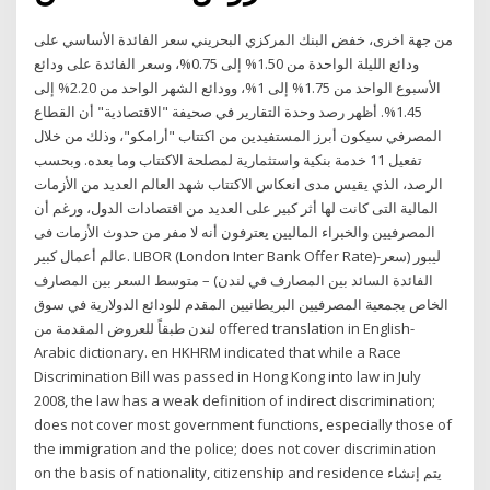
من جهة اخرى، خفض البنك المركزي البحريني سعر الفائدة الأساسي على
ودائع الليلة الواحدة من 1.50% إلى 0.75%، وسعر الفائدة على ودائع
الأسبوع الواحد من 1.75% إلى 1%، وودائع الشهر الواحد من 2.20% إلى
1.45%. أظهر رصد وحدة التقارير في صحيفة "الاقتصادية" أن القطاع
المصرفي سيكون أبرز المستفيدين من اكتتاب "أرامكو"، وذلك من خلال
تفعيل 11 خدمة بنكية واستثمارية لمصلحة الاكتتاب وما بعده. وبحسب
الرصد، الذي يقيس مدى انعكاس الاكتتاب شهد العالم العديد من الأزمات
المالية التى كانت لها أثر كبير على العديد من اقتصادات الدول، ورغم أن
المصرفيين والخبراء الماليين يعترفون أنه لا مفر من حدوث الأزمات فى
عالم أعمال كبير. LIBOR (London Inter Bank Offer Rate)-ليبور (سعر
الفائدة السائد بين المصارف في لندن) – متوسط السعر بين المصارف
الخاص بجمعية المصرفيين البريطانيين المقدم للودائع الدولارية في سوق
لندن طبقاً للعروض المقدمة من offered translation in English-
Arabic dictionary. en HKHRM indicated that while a Race
Discrimination Bill was passed in Hong Kong into law in July
2008, the law has a weak definition of indirect discrimination;
does not cover most government functions, especially those of
the immigration and the police; does not cover discrimination
on the basis of nationality, citizenship and residence يتم إنشاء