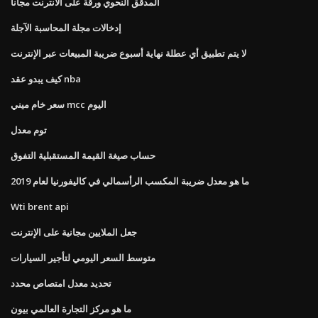
المدقق النحوي ورقة على الانترنت مجانا
إدخالات مجلة المحاسبة الآجلة
لا يتم تطبيق أي عطلة نهاية أسبوع ضريبة المبيعات عبر الإنترنت
كيف يبدو عقد nba
سعر خام ميني mcc اليوم
توم معدل
حساب صيغة القيمة المستقبلية التفوق
ما هو معدل ضريبة المكسب الرأسمالي في كاليفورنيا لعام 2019
Wti brent api
جعل الملايين مجانية على الإنترنت
متوسط ​​السعر اليومي لتأجير السيارات
تحديد معدل امتصاص محدد
ما هو مركز التجارة العالمي بيون