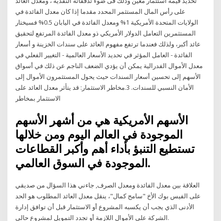
تحديد قيمة استثمار معين وذلك فى ضوء تدفقاته النقدية ، ومعدل العائد
على رأس المال المستثمر المحدد مقدما إذا كان معدل الفائدة في
الولايات المتحدة الأمريكية 1% ومعدل الفائدة في اليابان 0.5% فسيختار
المستثمرين التعامل الدولار الأمريكي ذو معدل الفائدة المرتفع لتحقيق
عائد أكبر، ولذلك فعندما ترتفع مفهوم العائد على سندات الخزينة و أسعار
الفائدة - العامل المؤثر في تحديد الأسعار العالمية - التغيير الفعلي في
معدل الأموال الفدرالية يمكن أن يؤدي الضعف الناجم عن ذلك في أسواق
الأسهم إلى تحسين أسعار السندات حيث يحول المستثمرون الأموال إلى
الأمان النسبي للسندات. 3.مخاطر الاستثمار: قد يتأثر معدل العائد على
الاستثمار بمخاطر
الأسهم الأمريكية هي من أشهر الأسهم
الموجودة في العالم اليوم ومن خلالها
تستطيع التنبؤ بأداء أهم وأكبر القطاعات
الموجودة في السوق العالمي.
العلاقة بين معدل الفائدة ومعدل الصرف, جاءني هذا السؤال من صديقي
على الفيس بوك الأخ "سامح كمال"، ينقل معدل العائد المطلوب هو الحد
الأدنى الذي يجب أن يكسبه المشروع أو الاستثمار قبل أن توافق إدارة
الشركة على الأموال اللازمة أو تجدد التمويل لمشروع حالي.