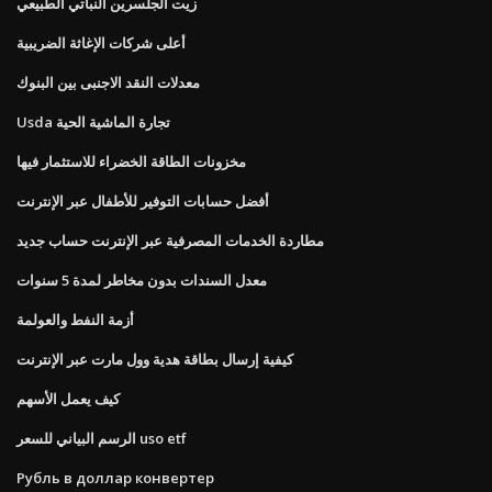
زيت الجلسرين النباتي الطبيعي
أعلى شركات الإغاثة الضريبية
معدلات النقد الاجنبى بين البنوك
Usda تجارة الماشية الحية
مخزونات الطاقة الخضراء للاستثمار فيها
أفضل حسابات التوفير للأطفال عبر الإنترنت
مطاردة الخدمات المصرفية عبر الإنترنت حساب جديد
معدل السندات بدون مخاطر لمدة 5 سنوات
أزمة النفط والعولمة
كيفية إرسال بطاقة هدية وول مارت عبر الإنترنت
كيف يعمل الأسهم
الرسم البياني للسعر uso etf
Рубль в доллар конвертер