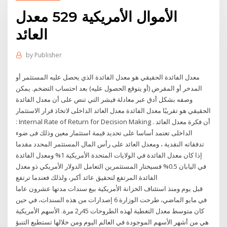
الأموال الأمريكية 529 معدل
العائد
by
Publisher
معدل الفائدة الحقيقي هو معدل الفائدة الذي يحصل عليه المستثمر أو
المدخر أو المقرض (أو يتوقع الحصول عليه) بعد احتساب التضخم. يمكن
وصفه بشكل أدق عبر معادلة فيشر التي تنص على أن معدل الفائدة
الحقيقي هو تقريبًا معدل الفائدة معدل العائد الداخلى لاتخاذ قرار الاستثمار
: Internal Rate of Return for Decision Making . أن فكرة معدل العائد
الداخلى تعتمد أساسا على تحديد قيمة استثمار معين وذلك فى ضوء
تدفقاته النقدية ، ومعدل العائد على رأس المال المستثمر المحدد مقدما
إذا كان معدل الفائدة في الولايات المتحدة الأمريكية 1% ومعدل الفائدة
في اليابان 0.5% فسيختار المستثمرين التعامل الدولار الأمريكي ذو معدل
الفائدة المرتفع لتحقيق عائد أكبر، ولذلك فعندما ترتفع
قبل يوم ومنذ استئناف الخزانة الأمريكية بيع سندات مدتها عشرون عاما
في مايو الماضي، طرحت الوزارة 6 إصدارات من هذه السندات، في حين
كان متوسط معدل التغطية لهذه الطروحات 45ر2 مرة. الأسهم الأمريكية
هي من أشهر الأسهم الموجودة في العالم اليوم ومن خلالها تستطيع التنبؤ