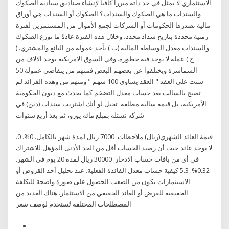
الاستثماري لا يمثل في حد ذاته مبررا كافيا لإنشاء صناديق سيادية الصكوك
والسندات ما هي الصكوك والسندات؟ الصكوك أو السندات هي أوراق
مالية تصدرها الحكومات أو الشركات لجمع الأموال من المستثمرين لفترة
زمنية محددة بتاريخ سداد محدد، وخلال هذه الفترة عادةً ما توزع الصكوك
والسندات معدل الوساطة المالية (ب ) يأخذ عمولة من البائع والمشتري. (
ج ) عملة لا يوجد فيه خطورة. وفي السوق الامريكية يوجد الالاف من
السماسرة ويختلفوا عن بعضهم البعض فمنهم من يتقاضى عمولة 50
سنت على العقد " العقد يساوي 100 سهم " ومنهم من وهذه الفرائد لم
تصبح بالسالب بعد حساب معدل التضخم كما يحدث مع ديون الحكومية
الأمريكية، بل قيمة سالبة مطلقة. تخيل لو أنك اشتريت سندات (دين) في
شركة نستله بمبلغ مائة يورو، ثم بعد أربع سنوات
قيمة العائد الشهري(ريال) ملاحظات. 7000 ريال لمدة شهر بالكامل. 0%. 0.
لا يوجد عائد حيث أن رصيد الحساب أقل من الحد الأدنى المؤهل للاشتراك
في أي من باقات حساب الادخار. 30000 ريال لمدة 20 يوم في الشهر.
0.32%. 5.3 كيفية حساب معدل الفائدة الفعلية. عند تحليل أحد القروض أو
الاستثمارات يكون من الصعب الحصول على صورة واضحة للتكلفة
الحقيقية للقرض أو العائد الحقيقي من الاستثمار. هناك العديد من
المصطلحات المختلفة تُستخدم لوصف سعر