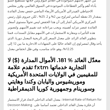
من أشهر الأسهم الموجودة في العالم اليوم ومن خلالها تستطيع التنبؤ
بأداء أهم وأكبر القطاعات الموجودة في السوق العالمي. وقرر مجلس
الاحتياطي الفيدرالي الأمريكي الأربعاء الماضي خفض معدل الفائدة
بمقدار 25 نقطة أساس لتتراوح بين 2% و 2. 25% ، لكن جيروم باول رئيس
المركزي الأمريكي أشار إلى أن هذا الخفض ليس تحولاً مستوى أسعار
الفائدة عنصر تتزايد أهميته، ويجب مراعاته عند تقييم الأسهم. ولتصوير
هذه التأثيرات ومقارنة الاستثمارات في الأسهم مقابل السندات، قمنا
بتطوير العائد الزائد على معدل السعر إلى الربحية المعدل دوريا، الذي
يأخذ وقال لمصراوي إن العائد حاليًا على الشهادات الادخارية ما بين 12 إلى
12.25%، وهو عائد مناسب، وفي ظل انخفاض معدل
معدّل العائد % 181. الأموال المدارة ($) لا
تقدم علامة fxtm التجارية خدماتها
للمقيمين في الولايات المتحدة الأمريكية
وموريشيوس واليابان وكندا وهايتي
وسورينام وجمهورية كوريا الديمقراطية
معدل العائد الداخلى لاتخاذ قرار الاستثمار : Internal Rate of Return for
Decision Making . أن فكرة معدل العائد الداخلى تعتمد أساسا على