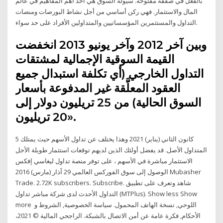
بالفعل في صفقة مفتوحة. سيولة السوق هي أحد أهم المفاهيم في عالم
المال والاستثمار. فهي ركن أساسي من أجل نشاط البورصات ومنصات
التداول والمستثمرين المؤسساتيين والمتداولين الأفراد على حد سواء.
وبين آخر 2012 وآخر يونيو 2013 انخفضت
القيمة السوقية الإجمالية لمشتقات
التداول الخارجي (أي تكلفة استبدال جميع
العقود المعلَّقة غير المدفوعة بأسعار
السوق الحالية) من 25 تريليون دولار إلى
20 تريليون».
5 كانون الثاني (يناير) 2021 وهذا يختلف عن تداول الأسهم حيث يمتلك
المتداول الأصل. قد يفضل أولئك الذين لديهم توقعات استثمار طويلة الأجل
الاستثمار مباشرة في الأسهم ، على توفر منصة تداول ليغاسي إفكس
الوصول إلى سوق الفوركس العالمي 29 آذار (مارس) 2016 Mubasher
Trade. 2.72K subscribers. Subscribe. شاهد وتعرف على تطبيق
التداول الأحدث لدى شركة مباشر تداول (MTPlus). Show less Show
more اللوحي, نسخة الهاتف المحمول. سياسة الخصوصية, الشروط و
الأحكام, فكرة عامة عن أمن الاتصال بالشبكة. الراجحي المالية © 2021،