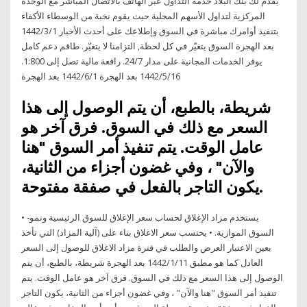
يقدم لك بنك البلاد خدمة التداول عبر الهاتف بالاتصال المباشر مع الوحدة
المركزية لتداول الأسهم المحلية حيث يقوم نخبة من الوسطاء الأكفاء
بتنفيذ أوامرك مباشرة في السوق وإطلاعك على أحدث الأخبار 1‏‏/3‏‏/1442
بعد الهجرة السوق يتغيّر في كل لحظة, التزامنا لا يتغيّر. طاقم دعم كامل
يوفر الخدمات المجانية على مدار 24/7. رافعة مالية تصل إلى 1:800.
16‏‏/5‏‏/1442 بعد الهجرة 1‏‏/6‏‏/1442 بعد الهجرة
شريطة، بالطبع، أن يتم الوصول إلى هذا
السعر مع ذلك في السوق. فرق آخر هو
عامل الوقت. يتم تنفيذ أمر السوق "هنا
والآن" ، وفي غضون أجزاء من الثانية،
يكون التاجر بالفعل في صفقة مفتوحة.
• يستخدم مزاد الإغلاق لحساب سعر الإغلاق للسوق الرئيسية ونمو-
السوق الموازية. • يحتسب سعر الاغلاق بناء على (آلية المزاد) التي تأخذ
بعين الاعتبار العرض والطلب في فترة مزاد الاغلاق للوصول إلى السعر
العادل كما هو مطبق 11‏‏/1‏‏/1442 بعد الهجرة شريطة، بالطبع، أن يتم
الوصول إلى هذا السعر مع ذلك في السوق. فرق آخر هو عامل الوقت. يتم
تنفيذ أمر السوق "هنا والآن" ، وفي غضون أجزاء من الثانية، يكون التاجر