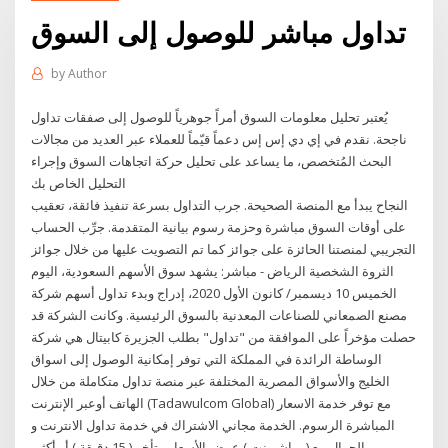
تداول مباشر للوصول إلى السوق
by
Author
يُعتبر تحليل معلومات السوق أمراً جوهرياً للوصول إلى صفقات تداول
ناجحة. نقدم في إي دي إس إس دعماً قيّماً للعملاء عبر العديد من مجالات
البحث المُتخصص، ما يساعد على تحليل حركة اتجاهات السوق وإجراء
التحليل الخاص بك
النجاح يبدأ مع المنصة الصحيحة. جرب التداول بسرعة تنفيذ فائقة، تعقيب
على أوقات السوق مباشرة وحزمة رسوم بيانية المتقدمة. جرِّب الحساب
التجريبي لمنصتنا الحائزة على جوائز كما تم التصويت عليها من خلال جوائز
الثروة الشخصية الرياض - مباشر: يشهد سوق الأسهم السعودية، اليوم
الخميس 10 ديسمبر/ كانون الأول 2020، إدراج وبدء تداول أسهم شركة
مصنع الصمعاني للصناعات المعدنية بالسوق الرئيسية. وكانت الشركة قد
حصلت مؤخراً على الموافقة من "تداول" بطلب الجزيرة كابيتال هي شركة
الوساطة الرائدة في المملكة التي توفر إمكانية الوصول إلى اسواق
الخليج والأسواق المصرية المختلفة عبر منصة تداول متكاملة من خلال
الهاتف أوعبر الإنترنت (Tadawulcom Global) مع توفر خدمة الاسعار
المباشرة الرسوم. الخدمة مجاني الاشتراك في خدمة تداول الانترنت و
الجوال مع ( مباشر نت ) عرض الأسعار متأخر ( 15 دقيقة ) أو أكثر،