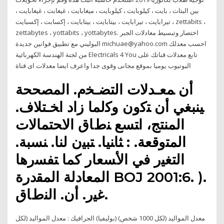
بين البتات ، بايت ، كيلوبايت ، كيلوبايت ، ميغابايت ، غيغابت ، غيغابايت ،
تيرابايت ، تيرابايت ، بيتابايت ، بيتابايت ، إكسابت ، إكسبايت ، zettabits ،
zettabytes ، yottabits ، yottabytes. اختصار وتبسيط معادلات الجبر
البوليني مع تطبيق فوانين جديدة michuae@yahoo.com احسب معدلك
من لجنة الهندسة الكهربائية Electricals 4 You تابع معدلات قناتك على
اليوتيوب يوميا بموقع مجانى وقوى جدا واعرف ايضا معدلات اى قناة
أن ﻤﻌـدﻻت اﻟﺘﻀـﺨم. اﻟﻤﺼﺤﺤﺔ
ﻴﻨﺒﻐﻲ أن ﺘﮐون وﮐﻟﻤﺎ زاد اﺨـﺘﻼف.
اﻟﻤﻨﺘﺞ، اﺘﺴﻊ ﻨطﺎق اﻻﺤﺘﻤﺎﻻت
اﻟﻤﺘوﻗﻌﺔ. : ﺜﺎﻨﻴﺎ. ﺘﺒﻴن ﻟﻨﺎ. ﻨﺴﺒﺔ.
اﻟﺘﻐﻴر ﻓﻲ اﻷﺴﻌﺎر ﮐﻤﺎ ﺘﻔﺴرﻫﺎ
اﻟﻤﻌﺎدﻟﺔ اﻟﻤﻘدرة BOJ 2001:6. ).
ﻏﻴر. أن. اﻟﻨطﺎق.
معدل المواليد (لكل 1000 شخص) (بوليفيا) الجرافيك : معدل المواليد (لكل