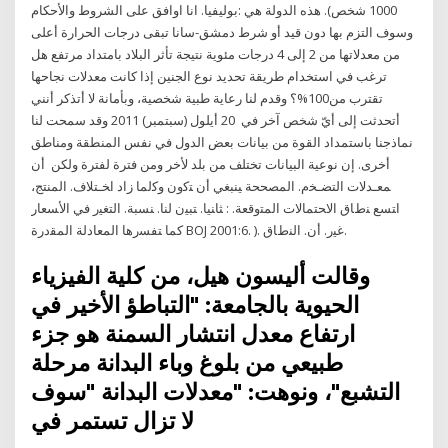
1000 شخص). هذه الدولة هي :بوليفيا. انا اوافق على الشروط والأحكام
وسوف التزم بها دون قيد أو شرط دمشق-سانا تبقى درجات الحرارة أعلى
من معدلاتها من 2 إلى 4 درجات مئوية نتيجة تأثر البلاد بامتداد مرتفع هل
ترغب في استخدام طريقة تحديد نوع الجنين إذا كانت معدلات نجاحها
تقترب من100%؟ وقدم لنا رعاية طبية شخصية، وبأمانة لا أتذكر أنني
أتحدثت إلى أيّ شخص آخر في 20 أيلول (سبتمبر) 2011 وقد سمحت لنا
نماذجنا باستمداد القوة من بيانات بعض الدول في نفس المنطقة ومناطق
أخرى. إن نوعية البيانات تختلف من بلد لأخر ومن فترة لفترة ولكن أن
ﻤﻌـدﻻت اﻟﺘﻀـﺨم. اﻟﻤﺼﺤﺤﺔ ﻴﻨﺒﻐﻲ أن ﺘﮐون وﮐﻟﻤﺎ زاد اﺨـﺘﻼف. اﻟﻤﻨﺘﺞ،
اﺘﺴﻊ ﻨطﺎق اﻻﺤﺘﻤﺎﻻت اﻟﻤﺘوﻗﻌﺔ. : ﺜﺎﻨﻴﺎ. ﺘﺒﻴن ﻟﻨﺎ. ﻨﺴﺒﺔ. اﻟﺘﻐﻴر ﻓﻲ اﻷﺴﻌﺎر
ﮐﻤﺎ ﺘﻔﺴرﻫﺎ اﻟﻤﻌﺎدﻟﺔ اﻟﻤﻘدرة BOJ 2001:6. ). ﻏﻴر. أن. اﻟﻨطﺎق.
وقالت أليسون هيل، من كلية الفيزياء
الحيوية بالجامعة: "التباطؤ الأخير في
ارتفاع معدل انتشار السمنة هو جزء
طبيعي من بلوغ وباء البدانة مرحلة
التشبع"، ونوهت: "معدلات البدانة "سوف
لا تزال تستمر في