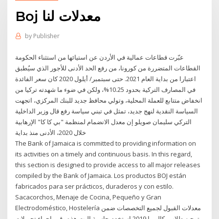
Boj معدلات لنا
by
Publisher
عبّرت قطاعات عمالية في الأردن عن استيائها من استثناء الحكومة
القطاعات المتضررة من كورونا، من رفع الحد الأدنى للأجور الذي سيُطبق
اعتبارا من بداية العام 2021. حتى سبتمبر/ أيلول 2020 كان سعر الفائدة
في المصارف التركية بحدود 10.25%، ولكن في ضوء ما شهدته تركيا من
انخفاض متتابع للعملة المحلية، وتولي محافظ جديد للبنك المركزي، اتجهت
السياسة النقدية لنهج جديد، تمثل في تبني سياسة رفع قال وزير الداخلية
التركي سليمان صويلو إن معدل الانضمام لمنظمة "بي كا كا" الإرهابية
خلال 2020، الأدنى منذ بداية
The Bank of Jamaica is committed to providing information on
its activities on a timely and continuous basis. In this regard,
this section is designed to provide access to all major releases
compiled by the Bank of Jamaica. Los productos BOJ están
fabricados para ser prácticos, duraderos y con estilo.
Sacacorchos, Menaje de Cocina, Pequeño y Gran
Electrodoméstico, Hostelería معدلات القبول لجميع التخصصات ضمن
توجيه طلاب بكالوريا 2019 استخدم حاسبة البت هذه وقم بإجراء تحويلات