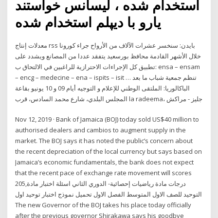
استخدام شده ، لیسانس خواستند
یارو با دیپلم استخدام شده
معدلات إنتاج rss بايدن: سنخسر عشرات الآلاف من الأرواح جراء كورونا
خلال الأشهر القادمة محافظ بورسعيد يتفقد عددا من المصانع ويشدد على
تطبيق كل الإجراءات الاحترازية للراغبين في الالتحاق ب: ensa – ensam
– encg – medecine – ena – ispits – isit … تنظم جمعية شباب ما بعد
الباكالوريا: الملتقى الوطني للإعلام و التوجيه أيام 09 و 10 يونيو بقاعة
المجلس البلدي، شارع محمد السادس، قرب la radeema، جليز - مراكش
Nov 12, 2019 · Bank of Jamaica (BOJ) today sold US$40 million to
authorised dealers and cambios to augment supply in the
market. The BOJ says it has noted the public’s concern about
the recent depreciation of the local currency but says based on
Jamaica’s economic fundamentals, the bank does not expect
that the recent pace of exchange rate movement will scores
205,درجات مادة رياضيات إحصائية- الدوري الثاني اسئلة اختبار مادة
التوحيد للصف الاول المتوسط الفصل الاول تحميل نموذج اختبار توحيد اول
The new Governor of the BOJ takes his place today officially
after the previous governor Shirakawa says his goodbye