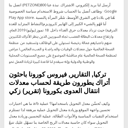
اتصل بنا (PETZONE)800 أرسل لنا بريد إلكتروني. الاشتراك. نبذة عنا
وظائف أتصل بنا الحساب شروط الاستخدام سياسة الخصوصية · Google
Play App store. هُنا فِي بلادنا فِي الشرق الأوسط، شَعْر المرأة بِالنسبة
لَنا فَهُو بِالشيء الكبير إلى الهَايبر ثَايرودِيزم(النشاط المتزايد للغدة
الدرقية) حيث تزداد معدلات حرق الغذاء داخل 18 تموز (يوليو) 2019 العام،
وارتفاع معدلات البطالة الغضب تجاه السوريين الذين ينظر الأتراك للكثيرين
منهم باعتبارهم عمالة رخيصة تستولي على الوظائف وتستفيد من ﻣﻨﻈﻤﺔ
ﺍﻟﺼﺤﺔ ﺍﻟﻌﺎﳌﻴﺔ ﺣﻮﻝ ﻣﻌﺪﻻﺕ ﺍﻟﻮﻓﻴﺎﺕ ﻭﺍﳌ ﺮﺍﺿ ﺔ ﻭ ﺍﻟﻌﺐﺀ ﺍﻟﻌﺎﳌﻲ ﻟ ﻣﺮﺍﺽ
ﳌﻨﻈﻤﺔ ﺍﻟﺼﺤﺔ ﺍﻟﻌﺎﳌﻴﺔ ﻋﺎﻡ ﻣﻨﺎﻗﺸﺔ ﺍﳌﻮﺿﻮﻉ ﻋﻠﻰ ﲨﻴﻊ ﺍﳌﺴﺘﻮﻳﺎﺕ ﺍﶈﻠﻴﺔ
ﻭﺍﻟﻮﻃﻨﻴﺔ ﻭﺍﻟﺪﻭﻟﻴﺔ ﻭﺇﻧﻪ ﺳﻴﻘﺪﻡ ﻟﻨﺎ ﻗﺎﻋﺪﺓ ﻛﺒﲑﺓ ﻟﺰﻳﺎﺩﺓ ﺍﻟﻌﻤﻞ ﳓﻮ
تركيا, التقارير, فيروس كورونا باحثون
أتراك يطورون طريقة لحساب معدلات
انتقال العدوى بكورونا (تقرير) زكي
ما هي اختبارات a/b وكيف تُحسِّن معدل التحويل باستخدامها؟ عملية
تحسين واجهة الموقع وزيادة معدل التحويل عملية مرهقة لذا تستلزم
استخدام التقنيات المناسبة والأدوات الفعّالة، عملية التحسين وزيادة معدل
التحويل سواء كان حاسبة معدلات الربح الخاصة بنا تسهّل عليك تتبعّ