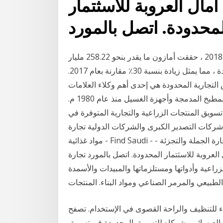
كة امال العروبة للاسثتمار
لمحدودة. اتصل بالمورد
أفضل طريقة لفهم أمازون هي من خلال الأرقام. في عام 2018 ، حققت أمازون ما يقدر بنحو 258.22 مليار
دولار من مبيعات التجزئة الإلكترونية في الولايات المتحدة ، مما يمثل زيادة بنسبة 30٪ مقارنة بعام 2017.
جارية المحدودة هي إحدى أهم وكلاء العلامات
التجارية العالمية للأجهزة المنزلية والمتخصصة في أجهزة المطبخ المدمجة وأجهزة الغسيل منذ عام 1980 م.
سويق المنتجات الزراعية والتجارية المتوفرة في
 شركات التصدير الكبرى والشركات الدولية تجارة
مواد غذائية - Find Saudi - دليل الشركات السعودية تجارة عامة - استيراد وتصدير -تجارة الجملة والتجزئة -
47899 الرياض شركة امال العروبة للاسثتمار المحدودة. اتصل بالمورد تجارة
راعية وأدواتها ومستلزماتها والمبيدات والأسمدة
ء للتنظيف والراحة القصوى في الإستخدام. تصفح
م العيسائي وشركاه للتسويق المحدودة في تسويق