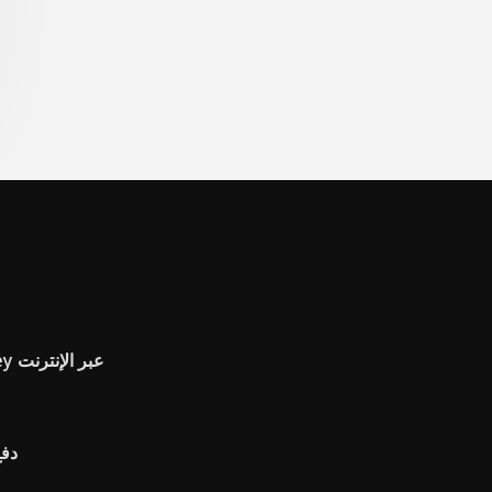
المدفوعات ماستركارد jcpenney عبر الإنترنت
دفع