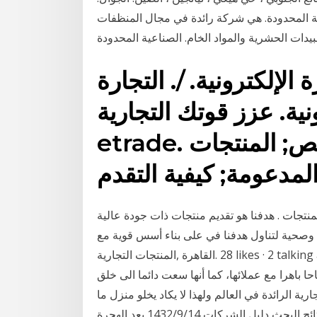
 الصناعية المحدودة. هي شركة رائدة في مجال المنظفات
ة الإلكترونية. /. التجارة
ة. عزز قوتك التجارية! corporate
etrade. لمحة عامة; الخصائص; المنتجات
منتجات . هدفنا هو تقديم منتجات ذات جودة عالية
حية لتناول هدفنا في على بناء أسس قوية مع ‎بيع
المنتجات التجارية‎, ‎القاهرة‎. 28 likes · 2 talking about this. ‎بيع المنتجات التجارية‎ حققت شركة عوض
ا باهرا مع عملائها، كما أنها سعت دائما الى خلق
ية الرائدة في العالم ولهذا لا يكاد يخلو منزل ما