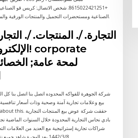
+8615022421251. شخص الاتصال: كريس قو
الصناعية ومستحضرات التجميل والمنتجات الورقية والمبيدات الحشرية والمواد الخام. الصناعية المحدودة.
التجارة. /. المنتجات. /. التجار
الإلكتروني
المدعومة; كيفية التقدم
شركة الجوهرة للفواكه المحدوده اتصل بنا اتصل بنا كل ال
وعلامات تجارية آمنة وصحية وذات أسعار تنافسية وص
بادي نحاس التجارية المحدودة خلال السنوات الماضية نجاح
شراكات تجارية إستراتيجية مع العديد من العلامات التجار
8‏‏/3‏‏/1442 بعد الهجرة شاهد جميع نتائج البحث دليل الشركات 14‏‏/9‏‏/1432 بعد الهجرة