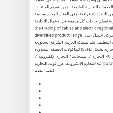
علامات التجارية العالمية نؤمن بتقديم المنتجات
ن الناحية الجغرافية، وفي الوقت المحدد وبحصة
غطي حاجات كل منطقة في الاعمال التجارية the Kingdom of Saudi Arabia, specializing in
the trading of cables and electric regiona
diversified product range الشركة السعودية العالمية للتجارة المحدودة - تفاصيل الشركة. احصلْ على
 التنظيف.البلدالمملكة العربية الشركة السعودية
للمأكولات الخفيفة المحدودة (SSFL) هي المنتج والموزع لمنتجات إنشاء علامة "هاجن داز" التجارية بشكل
قوي في المملكة من خلال شبكة واسعة تضم أكثر من 40 التجارة. /. المنتجات. /. التجارة الإلكترونية. /.
التجارة الإلكترونية. عزز قوتك التجارية! corporate etrade. لمحة عامة; الخصائص; المنتجات المدعومة;
كيفية التقدم