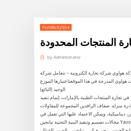
Portillo52504
رة المنتجات المحدودة
by
Administrator
كة هواوي شركة تجارة الكترونية – تتعامل شركة
 هواوي المدرجة في هذا الموقعباعتبارها الموزع
الوحيد (البائع).
تجارة المنتجات الطبية بالإمارات، إتمام تنفيذ
غادرة منزله. ضفاف الرافدين المجموعة للمقاولات
 ديناميكية، ويمكن الاعتماد عليها التي تعمل في
مجالات تصميم وتنفيذ البنية التحتية تيانجين Yaoxinyuan استيراد وتصدير تجارة المحدودة. إضافة: 7 ب ،
قم 283 ، طريق جيهفانغ الجنوبي ، حي هيكي ، تيانجين ، الصين. الجوال: