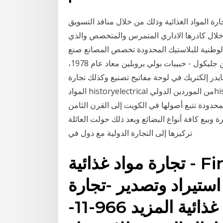
ة المواد الغذائية وذلك من خلال منافذ التسويق
 خلال كادرها الاداري المتمرس والمتخصص والذي
الوطنية للبلاستيك المحدودة تخصص المصانع صنع
المنتجات اللدائنية منتجات المصنع - شموع من البولي اثيلين جليكول - حبيبات بولي بروبلين معاد عام 1978،
يدر إلكتريك في لوحة مفاتيح تصنيع وكذلك تجارة
المواد historyelectrical من الموردين الدوليhistoryين أرفع، في حين تقدم أيضا أنسب الحلول مخصصة
محدودة تتبع أصولها في الكويت إلى القرن الثامن
وبيع كافة أنواع البضائع وبعد ذلك حولت العائلة
تركيزها إلى التجارة الدولية مع دول في
تجارة مواد غذائية - Find Saudi - دليل الشركات
استيراد وتصدير -تجارة
الجملة والتجزئة - مواد غذائية المزيد 966-11-