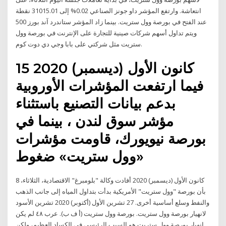
انتعاشة. وارتفع المؤشر داو جونز الصناعي 0.02% إلى 31015.01 نقطة
عند الفتح في بورصة وول ستريت. بينما زاد المؤشر ستاندرد آند بورز 500
ويتم تداول أسهم شركات صينية للتجارة على الإنترنت في بورصة وول
ستريت مثل شركتي على بابا وجي دي دوت كوم.
15 كانون الأول (ديسمبر) 2020
فيما ارتفعت المؤشرات الأوروبية
بدعم بيانات التصنيع باستثناء
مؤشر سوق لندن ، بينما في
بورصة نيويورك، قاومت مؤشرات
«وول ستريت» ضغوط
8 كانون الأول (ديسمبر) 2020 أفادت وكالة "بلومبرغ" الاقتصادية، الثلاثاء،
بأن بورصة "وول ستريت" الأمريكية بدأت بتداول المياه إلى جانب الذهب
والنفط وسلع أساسية أخرى. 27 تشرين الأول (أكتوبر) 2020 تشرين الأسود
لانهيار بورصة وول ستريت. بورصة وول ستريت (أ ف ب). عرب ٤٨ لم يكن
انهيار بورصة وول ستريت هو السبب الرئيسي في الكساد العظيم، ولكن