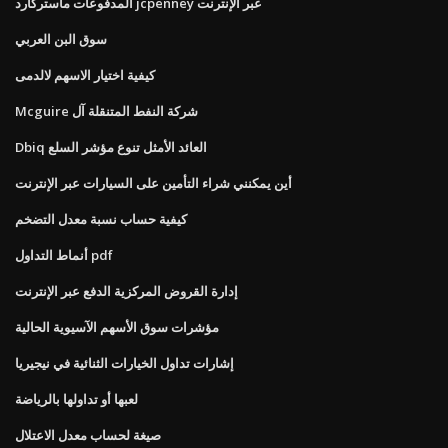
المدفوعات ماستركارد jcpenney عبر الإنترنت
سوق البن العربي
كيفية اختيار الاسهم لالدمى
Mcguire شركة النفط المتنقلة آل
Dbiq العائد الأمثل تنوع مؤشر السلع
أين يمكنني شراء التأمين على السيارات عبر الإنترنت
كيفية حساب نسبة معدل التضخم
أنماط التداول pdf
إدارة القروض المركزية الدفع عبر الإنترنت
مؤشرات سوق الأسهم الآسيوية الحالية
إشارات تداول الخيارات الثنائية في نيجيريا
لعبها أو تداولها بالرياضة
صيغة لحساب معدل الاعتلال