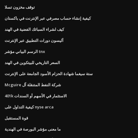
توقف مخزون تسلا
كيفية إنشاء حساب مصرفي عبر الإنترنت في باكستان
كيف لشراء السبائك الفضية في الهند
أليسون دورات التطبيق عبر الإنترنت
الرسم البياني مؤشر tnx
السعر التاريخي للبيتكوين في الهند
ستة سيغما شهادة الحزام الأسود الجامعة على الإنترنت
Mcguire شركة النفط المتنقلة آل
401k الاستثمار في الأسهم أو السندات
كيفية التداول على nyse arca
قوة المستقبل
ما معنى مؤشر البورصة في الهندية