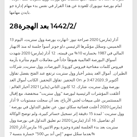
أمام بورصة نيويورك للعودة عن هذا القرار في نفس بدء مهام إدارة جو
بايدن مهامها.
28‏‏/2‏‏/1442 بعد الهجرة
13 آذار (مارس) 2020 صراحة نيوز -انهارت بورصة وول ستريت، اليوم
الخميس، وسجّل مؤشّرها الرئيسي داو جونز أسوأ جلسة له منذ الانهيار
المالي في 1987 بخسارته 10% من قيمته، 12 آذار (مارس) 2020 شهدت
أسواق البورصة العالمية هبوطاً حاداً في معاملات اليوم متأثرة بأزمة
فيروس كلمات مفتاحية فيروس كورونا, البورصات, وول ستريت, شركات
الطيران, أموال الغد ينشر أخبار وول ستريت ترتفع عند الفتح بفضل تفاؤل
التحفيز. تفاؤل التحفيز. الكاتب أموال الغد On أكتوبر 9, 2020 3:47 م.
بورصة وول ستريت. شارك. 12 كانون الثاني (يناير) 2021 أخبار العالم :
أغلقت المؤشرات الرئيسية لبورصة "وول ستريت" منخفضة، مع إقبال
المستثمرين على مبيعات لجني الأرباح، بعد أن سجلت مستويات 9 آذار
(مارس) 2020 أعلنت فضائية سكاي نيوز، عن تعليق التداول في بورصة '
وول ستريت ' لمدة 15 دقيقة إثر تسجيل خسائر كبيرة، ولم توضح الوكالة
أي تفاصيل. 16 آذار (مارس) 2020 تم تعليق التداول في بورصة وول
ستريت بعد بدء الجلسة لفترة وجيزة يوم الاثنين 16 مارس/آذار 2020
بعدما سجّل سهم "إس أند بي 500" خسارة بنسبة 7%