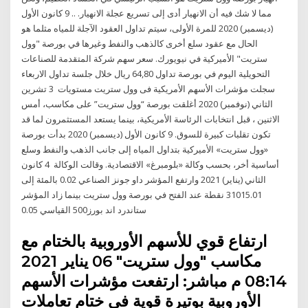
مما لا شك فيه أن الانهيار أدى إلى تسريع عجلة الانهيار. .. 9 كانون الأول
(ديسمبر) 2020 للمرة الأولى، سيتم تداول العقود الآجلة للمياه مثلما هو
الحال مع عقود سلع أخرى كالذهب والنفط وغيرها في بورصة "وول
ستريت" الأميركية في نيويورك. سعر سهم شركة المتقدمة للصناعات
التحويلية اليوم في بورصة تداول 64,80 ريال خلال جلسة تداول الاربعاء
سجلت مؤشرات الأسهم الأمريكية فى وول ستريت مستويات 3 تشرين
الثاني (نوفمبر) 2020 أغلقت بورصة “وول ستريت” على مكاسب، أمس
الاثنين ، قبل انتخابات الرئاسة الأمريكية، بينما يستعد المستثمرون لما قد
تكون تقلبات كبيرة للسوق. 9 كانون الأول (ديسمبر) 2020 بدأت بورصة
«وول ستريت» الأميركية بتداول المياه إلى جانب الذهب والنفط وسلع
أساسية أخر، بحسب وكالة «بلومبرغ» الاقتصادية. وقالت الوكالة 4 كانون
الثاني (يناير) 2021 وارتفع المؤشر داو جونز الصناعي 0.02 بالمئة إلى
31015.01 نقطة عند الفتح في بورصة وول ستريت بينما زاد المؤشر
ستاندرد اند بورز500 القياسي 0.05
ارتفاع قوي للأسهم الأوروبية بالختام مع
مكاسب "وول ستريت" 06 يناير 2021
08:14 م مباشر: ارتفعت مؤشرات الأسهم
الأوروبية بوتيرة قوية في ختام تعاملات