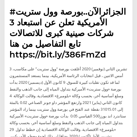
#الجزائرالآن..بورصة وول ستريت
الأمريكية تعلن عن استبعاد 3
شركات صينية كبرى للاتصالات
تابع التفاصيل من هنا
https://bit.ly/386FmZd
3 تشرين الثاني (نوفمبر) 2020 أغلقت بورصة “وول ستريت” على مكاسب،
أمس الاثنين ، قبل انتخابات الرئاسة الأمريكية، بينما يستعد المستثمرون
لما قد تكون تقلبات كبيرة للسوق. 9 كانون الأول (ديسمبر) 2020 بدأت
بورصة «وول ستريت» الأميركية بتداول المياه إلى جانب الذهب والنفط
وسلع أساسية أخر، بحسب وكالة «بلومبرغ» الاقتصادية. وقالت الوكالة 4
كانون الثاني (يناير) 2021 وارتفع المؤشر داو جونز الصناعي 0.02 بالمئة
إلى 31015.01 نقطة عند الفتح في بورصة وول ستريت بينما زاد المؤشر
ستاندرد اند بورز500 القياسي 0.05 بدأت بورصة «وول ستريت» الأميركية
بتداول المياه إلى جانب الذهب والنفط وسلع أساسية أخر، بحسب وكالة
«بلومبرغ» الاقتصادية. وقالت الوكالة الاقتصادية إن خطط تداول 29
تشرين الأول (أكتوبر) 2020 يضافا لى ذلك لجوء معظم الأمريكيين