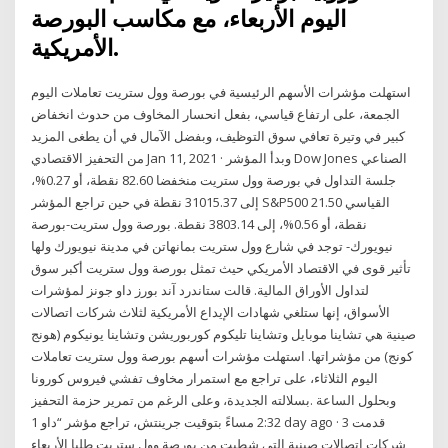
اليوم الأربعاء، مع مكاسب البورصة
الأمريكية.
استهلت مؤشرات الأسهم الرئيسية في بورصة وول ستريت تعاملات اليوم
الجمعة، ‏على ارتفاع قياسي، بفعل انحسار المخاوف من حدوث انخفاض
كبير في وتيرة ‏تعافي سوق التوظيف، وبفضل الآمال في أن يطغى المزيد
من التحفيز الاقتصادي Jan 11, 2021 · وبدأ المؤشر Dow Jones الصناعي
جلسة التداول في بورصة وول ستريت منخفضا 82.60 نقطة، أو 0.27%،
إلى 31015.37 نقطة في حين تراجع المؤشر S&P500 القياسي 21.50
نقطة، أو 0.56%، إلى 3803.14 نقطة. بورصة وول ستريت-بورصة
نيويورك- توجد في شارع وول ستريت بمانهاتن في مدينة نيويورك ولها
تأثير قوى في الاقتصاد الأمريكي حيث تمثل بورصة وول ستريت أكبر سوق
لتداول الأوراق المالية. قالت ستاندرد آند بورز داو جونز لمؤشرات
الأسواق، إنها ستلغي شهادات الإيداع الأمريكية لثلاث شركات اتصالات
صينية هي تشاينا موبايل وتشاينا تليكوم كوربوريشن وتشاينا يونيكوم (هونج
كونج) من مؤشراتها. استهلت مؤشرات أسهم بورصة وول ستريت تعاملات
اليوم الثلاثاء، على تراجع مع استمرار ‏مخاوف تفشي فيروس كورونا
بسلالته الجديدة، وعلى الرغم من تمرير حزمة التحفيز‎.‎ وبحلول الساعة
2:32 مساءً بتوقيت جرينتش، تراجع مؤشر “داو 1 day ago · قدمت 3
شركات اتصالات صينية التي شطبت من بورصة وول ستريت طلبا الأربعاء