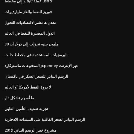
عملة تايلاند إلى مخطط usdd
فوربز للنفط والغاز مليارديرات
معدل هامشي لاقتصاديات التحول
الدول المصدرة للنفط في العالم
30 مليون جنيه تحولت إلى دولارات
البرمجيات المستخدمة في مخطط جانت
المدفوعات ماستركارد jcpenney عبر الإنترنت
الرسم البياني للسعر السكر في باكستان
لا ذروة النفط لأمريكا أو العالم
ما أسهم تشكل داو
تجربة تصنيف التأمين الطبي
الرسم البياني لسعر الفائدة على السندات الادخارية
مشروع خبير الرسم البياني 2019