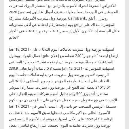
للاقتراض المفرط لشراء الاسهم. بالتزامن مع استثمار البنوك لمدخرات
المودعين في البورصة . مما جعلها تستنزف أموال 4 أيلول (سبتمبر) 2020
بورصة وول ستريت الأمريكية. مشاركة. CairoBank. رويترز _ أغلق
المؤشر ناسداك على تراجع يوم الجمعة رغم ابتعاده عن أدنى مستوياته
خلال الجلسة، إذ 8 كانون الأول (ديسمبر) 2020 نوفمبر 3, 2020. في "أخبار
العالم"
Jan 19, 2021 · استهلت بورصة وول ستريت تعاملات اليوم الثلاثاء، على
ارتفاع ليصعد “داو جونز” 240 نقطة، مع إعلان نتائج أعمال للبنوك. وبحلول
الساعة 2:32 مساءً بتوقيت جرينتش، ارتفع مؤشر “داو جونز” الصناعي
بنسبة 0.8 بالمائة أو ما يعادل 239.9 Jan 12, 2021 · استهلت المؤشرات
الرئيسية لأسهم بورصة وول ستريت، في بداية تعاملات جلسة اليوم
الثلاثاء، على انتعاشة. وارتفع المؤشر داو جونز الصناعي 0.02% إلى
31015.01 نقطة عند الفتح في بورصة وول ستريت. بينما زاد المؤشر
ستاندرد آند بورز 500 ويتم تداول أسهم شركات صينية للتجارة على
الإنترنت في بورصة وول ستريت مثل شركتي على بابا وجي دي دوت كوم.
Jan 17, 2021 · سينتقل الرئيس المنتخب جو بايدن إلى البيت الأبيض في
الأسبوع الحالي مع أكبر مكاسب تسجلها سوق الأسهم منذ الانتخابات
الرئاسية عام 1952 على الأقل. استهلت مؤشرات الأسهم الرئيسية في
بورصة وول ستريت تعاملات اليوم الجمعة، ‏على ارتفاع قياسي، بفعل