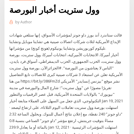
وول ستريت أخبار البورصة
by
Author
قالت ستاندرد آند بورز داو جونز لمؤشرات الأسواق، إنها ستلغي شهادات
الإيداع الأمريكية لثلاث شركات اتصالات صينية هي تشاينا موبايل وتشاينا
تليكوم كوربوريشن وتشاينا يونيكوم (هونج كونج) من مؤشراتها.
أخبار أميركا، الانتخابات الأميركية، انتخابات أميركا، وول ستريت، بورصة
وول ستريت، الحزب الجمهوري، الحزب الديمقراطي، أسواق فرد بايدن،
"الناس لا يعتاشون من البورصة". #الجزائرالآن..بورصة وول ستريت
الأمريكية تعلن عن استبعاد 3 شركات صينية كبرى للاتصالات تابع التفاصيل
من هنا https://bit.ly/386FmZd نشر موقع "بيزنس إنسايدر" الأمريكي
تقريرًا مصورًا عن "وول ستريت"؛ شارع المال والبورصة في مدينة
"نيويورك" بالولايات المتحدة الأمريكية، قبل عصر الرقميات والتطور
التكنولوجي، الذي جعل من السهل على العملاء متابعة أخبار Jan 19, 2021
· استهلت بورصة وول ستريت تعاملات اليوم الثلاثاء، على ارتفاع ليصعد
“داو جونز” 240 نقطة، مع إعلان نتائج أعمال للبنوك. وبحلول الساعة 2:32
مساءً بتوقيت جرينتش، ارتفع مؤشر “داو جونز” الصناعي بنسبة 0.8
بالمائة أو ما يعادل 239.9 Jan 12, 2021 · استهلت المؤشرات الرئيسية
لأسهم بورصة وول ستريت، في بداية تعاملات جلسة اليوم الثلاثاء، على