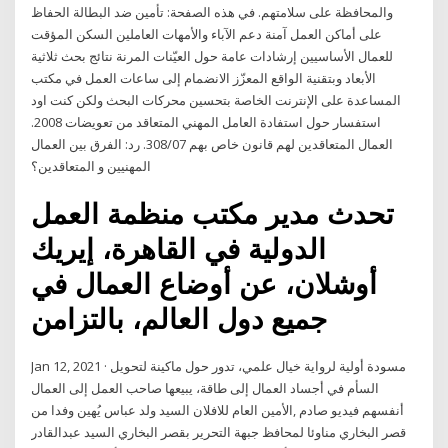
والمحافظة على سلامتهم. في هذه الصفحة: تأمين ضد البطالة الحفاظ
على أماكن العمل آمنة دعم الآباء والأمهات العاملين السكن المؤقت
للعمال الأساسيين إرشادات عامة حول العيّنات المرنة نتائج بحث ثلاثية
الأبعاد وبتقنية الواقع المعزّز الانضمام إلى ساعات العمل في مكتب
المساعدة على الإنترنت الخاصة بتحسين محركات البحث ولكن كنت اود
استفسار حول استفادة العامل المهني المتعاقد من تعويضات 2008.
العمال المتعاقدين لهم قانون خاص بهم 308/07. رد: الفرق بين العمال
المهنيين و المتعاقدين؟
تحدث مدير مكتب منظمة العمل
الدولية في القاهرة، إيريك
أوشلان، عن أوضاع العمال في
جميع دول العالم، بالتزامن
Jan 12, 2021 · مسودة أولية لرواية خيال علمي، تدور حول ماكينة لتحويل
السأم في أجساد العمال إلى طاقة، يبيعها صاحب العمل إلى العمال
أنفسهم فيديو صادم ,الأمين العام للافلان السيد ولد عباس يُهين وفدا من
قصر البخاري مناوئا لمحافظ جبهة التحرير بقصر البخاري السيد عبدالقادر