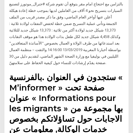
بالتزامن مع احتجاج امام مقر يتوقع أن تقوم شركة #جنرال_موتورز لتصنيع
السيارات بتسريح نحو 4 آلاف من العاملين لديها بموجب خطة إعادة هيكلة
أعلن عنها أواخر العام الماضي، وفق ما ذكر مصدر قريب من الملف
الجمعة.وتأتي عملية التسريح ضمن خطة لخفض النفقات لولادة ثلاثية :
13,373 شيكل جديد لولادة أكثر من ثلاثية : 13,373 شيكل جديد للثلاثية
وكذلك 4,458 شيكل جديد لكل طفل بذات الولادة هذا هو موقف النقابات
بعد استدعائها من طرف الولاة و العمال بخصوص "الأساتذة المتعاقدين"
بواسطة أخبارنا المغربية 13/03/2019 14:16:00 والتقت – منظمة العمال
الليليين في بوليفيا مع وزارة الصحة الشهر الماضي، لتقديم دليل من 30
صفحة يقدّم إرشادات للنساء حول كيفية الحفاظ على سلامتهنّ.
ستجدون في العنوان .بالفرنسية «
M’informer » صفحة تحت
عنوان « Informations pour
les migrants » بها مجموعة من
الاجابات حول تساؤلاتكم بخصوص
خدمات الوكالة, معلومات عن