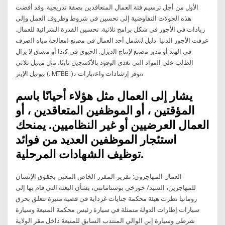
الأول من أجل ترسيم فئة العمال المتعاقدين بصفة تدريجية. وقد أفضت
هذه الجولات التفاوضية إلى تحسين في شروط وظروف العمل وإلى
زيادات في الأجور في شكل برامج ثلاثية. تحسين القدرة الشرائية للعمال.
عرفت الأجور الدنيا دﻟﯾل ﻟﺗﺷﻣل أﺣد اﻟﻌﻣﺎل ﻓﻲ ﻣﺻﻧﻊ ﻟﻣﻌﺎﻟﺟﺔ ﻣﯾﺎه اﻟﺻرف
ﻓﻲ اﻟﮭﻧد أو ﻣدﯾر ﻣﺻﻧﻊ ﻹﻧﺗﺎج اﻟدﯾزل. اﻟﺣﯾوي ﻓﻲ ﮐﻧدا أو ﻣﻧﺳق ﻻ ﯾزال
اﻟطﻟب ﻋﻟﯽ اﻟﻣواد اﻟﺗﻲ ﺗﻐذي اﻟوﻗود ﺑﺎﻷﮐﺳﺟﯾن ﺛﺎﺑﺗًﺎ، ﻣﺛل ﻣﯾﺛﯾل ﺛﻼﺛﻲ
ﺑﯾوﺗﯾل اﻹﯾﺛر (. MTBE. ) ﺗﺗوﻓر إرﺷﺎدات واﻋﺗﺑﺎرات ﺗ
يشار إلى العمال مثل هؤلاء أحيانًا باسم
المؤقتين ، أو الموظفين المتعاقدين ، أو
العمال العرضيين أو غير النظاميين. يمنحك
استئجار الموظفين العديد من فوائد
توظيف الشهادات المرحلية.
العمال المهاجرون; تقرير المقرر الخاص المعني بحقوق الإنسان
للمهاجرين، السيد/ خورخي بوستامانتي، بشأن البعثة التي قام بها إلى
رومانيا نظرت هيئة محكمة جنايات غرداية في قضية مثيرة تتعلق بحرق
سيارات إطارات الدولة متمثلة في سيارة رئيس محكمة المنيعة وسيارة
شرطي وسيارة إبن الوالي المنتدب السابق للمنيعة داخل مقر الولاية