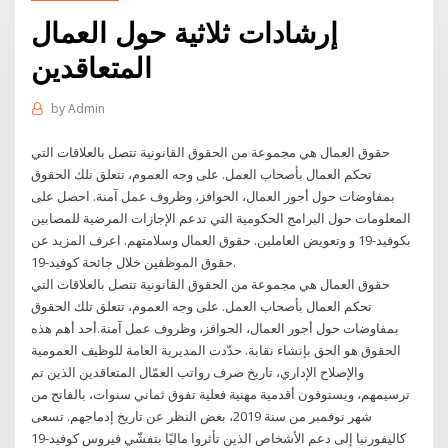
إرشادات ثلاثية حول العمال
المتعاقدين
by
Admin
حقوق العمال هي مجموعة من الحقوق القانونية تتصل بالعلاقات التي
تحكم العمال بأصحاب العمل. على وجه العموم، تتعلق تلك الحقوق
بمفاوضات حول أجور العمال، الحوافز، وظروف عمل آمنة. احصل على
المعلومات حول البرامج الحكومية التي تدعم الإجازات المرضية للمصابين
بكوفيد-19 و وتعويض العاملين. حقوق العمال وسلامتهم. اعرف المزيد عن
حقوق الموظفين خلال جائحة كوفيد-19.
حقوق العمال هي مجموعة من الحقوق القانونية تتصل بالعلاقات التي
تحكم العمال بأصحاب العمل. على وجه العموم، تتعلق تلك الحقوق
بمفاوضات حول أجور العمال، الحوافز، وظروف عمل آمنة.أحد أهم هذه
الحقوق هو الحق بإنشاء نقابة. حدّدت المديرية العامة للوظيف العمومية
والإصلاح الإداري، تاريخ صرف رواتب العمّال المتعاقدين الذين تم
ترسيمهم، ويستوفون أقدمية مهنية فعلية تفوق ثماني سنوات، بالفاتح من
شهر نوفمبر من سنة 2019، بغض النظر عن تاريخ إدماجهم. تسعى
كاليفورنيا إلى دعم الأشخاص الذين تأثروا ماليًا بتفشّي فيروس كوفيد-19