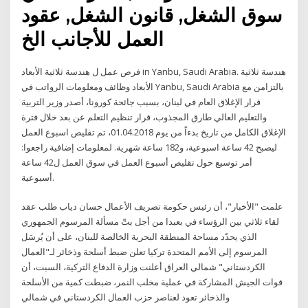
سوق الشغل, قانون الشغل, عقود
العمل للأجانب الخ
فرص عمل ل هندسة ثلاثية الأبعاد in Yanbu, Saudi Arabia. هندسة ثلاثية
الأبعاد وظائف ومعلومات الرواتب في Yanbu, Saudi Arabia بالتزامن مع
قرار الإغلاق العام في لبنان، بسبب جائحة كورونا، أصدر وزير التربية
والتعليم العالي طارق المجذوب، قرار تنظيم التعلم عن بعد خلال فترة
الإغلاق الكامل من تاريخ بدءاً من يوم 01.04.2018، تم تقليص اسبوع العمل
ليصبح 42 ساعة اسبوعية، و182 ساعة شهرية. لمعلومات إضافية راجعوا:
أمر توسيع حول تقليص أسبوع العمل في سوق العمل ل42 ساعة
أسبوعية.
علمت "الأخبار"، أن رئيس حكومة تصريف الأعمال حسان دياب طلب عقد
لقاء ثلاثي بين الرؤساء في بعبدا من أجل بتّ مسألة المرسوم الجمهوري
الذي يحدّد مساحة المنطقة البحرية الخالصة للبنان، على أن يُرسَل
المرسوم إلى الأمم المتحدة تركيا تعلن ضبط أسلحة وذخائر لـ"العمال
الكردستاني" شمالي العراق أعلنت وزارة الدفاع التركية، السبت، أن
قوات الجيش المشاركة في عملية مخلب النمر، ضبطت كمية من الأسلحة
والذخائر تعود لعناصر حزب العمال الكردستاني في شمالي