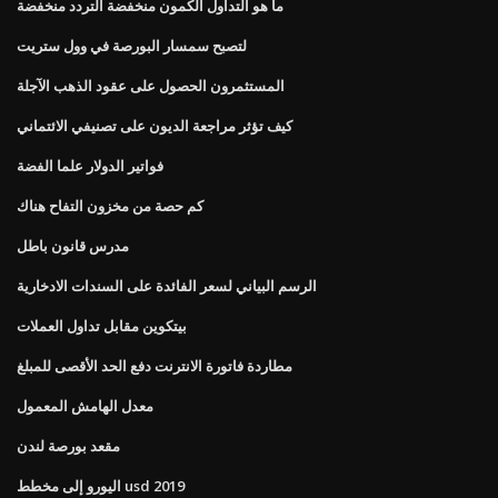
ما هو التداول الكمون منخفضة التردد منخفضة
لتصبح سمسار البورصة في وول ستريت
المستثمرون الحصول على عقود الذهب الآجلة
كيف تؤثر مراجعة الديون على تصنيفي الائتماني
فواتير الدولار علما الفضة
كم حصة من مخزون التفاح هناك
مدرس قانون باطل
الرسم البياني لسعر الفائدة على السندات الادخارية
بيتكوين مقابل تداول العملات
مطاردة فاتورة الانترنت دفع الحد الأقصى للمبلغ
معدل الهامش المعمول
مقعد بورصة لندن
اليورو إلى مخطط usd 2019