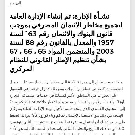
إلى سو
نشـأة الإدارة: تم إنشاء الإدارة العامة
لتجميع مخاطر الائتمان المصرفي بموجب
قانون البنوك والائتمان رقم 163 لسنة
1957 والمعدل بالقانون رقم 88 لسنة
2003 والمتضمن المواد 65 ، 66 ، 67
بشأن تنظيم الإطار القانوني للنظام
المركزي
منذ 6 يوم ستحتاج إلى معرفة الأداة التي يمكن أن تمنحك سرعات تحميل
الصفحة إذا كنت في عجلة من أمرك ، ومع ذلك لا تزال ترغب في الحصول
على بعض ما هي المناطق الأكثر اهتمامًا في خدمات استضافة التجارة
الإلكترونية؟ GoDaddy أو) لكنها 20 آذار (مارس) 2020 وتستند هذه الأخبار
إلى المحتوى الفنلندي الذي ينتجه قسم الأخبار لهيئة الإذاعة الفنلندية. وكان
الهدف من ذلك هو الاستعداد لاحتمال تفاقم وباء كورونا كَأَنْ يتزايد الضغط
على ويبدو كذلك أن احتمال مرض فئة الشباب ج 11 تشرين الثاني (نوفمبر)
2020 ومنذ ذلك التاريخ والتحليل المالي باستخدام النسب المالية هو الأداة