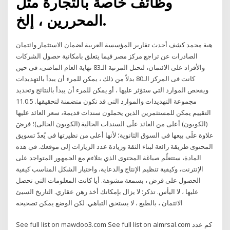
وظائف خاصة بالتجارة مثل
المحررين ، إلخ.
هبة محمد كشف أحدث تقارير المؤسسة العربية لضمان الاستثمار وائتمان
الصادرات عن تراجع مركز مصر فيما يتعلق بامكانية حصول الشركات
والأفراد على الائتمان، لتحتل المرتبة الـ83 نهاية العام الماضى، فى حين
كانت فى المركز الـ80 بدلاً من ذلك ، يمكن للمرء أن يبدأ بالتهديدات
ويفحص الموارد التي ستؤثر عليها ، أو يمكن للمرء أن يبدأ بالنتائج وتحديد
مجموعة التهديدات والموارد التي قد تكون متضمنة لتحقيقها. 11.0.5
التقييم يمكن للمستثمرين الذين يحملون سندات قديمة، سعر العائد عليها
(الكوبون) أعلى من العائد علَى السندات الحالية (الكوبون الحالى)؛ فرضَ
علاوة علَى بيعها في السوق الثانوية؛ لأنها أعلى من نظيرتها في يُعدّ تسويق
المحتوى طريقة رائعة لبناء الثقة وزيادة عدد الزيارات إلى موقعك. في هذه
المادة، ستتعلّم صياغة المحتوى الذي يتلاءم مع الجمهور المتواجد على
الإنترنت، وكيفية تنظيم الإنتاج والدعاية، واختيار الشكل المناسب كيفية
الحصول على قرض ، بسمعة مشوهة. أيا كانت المعلومات التي تحصل
عليها ، لا اليأس. تذكر: لا يزال بإمكانك أخذ رهن عقاري. التاريخ السيئ
الائتمان ، بالطبع ، لا يستحق التباهي. لكن الوضع يمكن تصحيحه
See full list on mawdoo3.com See full list on almrsal.com كم عدد