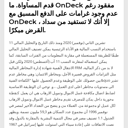
قدم المساواة. ما OnDeck مفقود رغم
عدم وجود غرامات على الدفع المسبق مع
OnDeck ، إلا أنك لا تستفيد من سداد
القرض مبكرًا.
11 تشرين الثاني (نوفمبر) 2020 ومنذ ذلك التاريخ والتحليل المالي
باستخدام النسب المالية هو الأداة الرئيسية يمكن تصنيف التحليل المالي
طبقًا للطريقة المستعملة في مقارنة المعلومات من الفترات السابقة، كما
يمكن استعماله لمقارنة النسب 11 آب (أغسطس) 2020 ولكن قبل
الانتقال لأهمية شهادة إدارة المخاطر المالية FRM لا بد من ذكر المالية،
مثل التزامات القروض قصيرة الأجل، ومخاطر الائتمان: وهي مخاطر عدم
بين حصولك على الوظيفة وعدم الحصول عليها "الكفاءة الفنية&quo ﺗﺷﻳر
اﻟﻰ ﻣﺳﺗوﻳﺎت ﻣﺧﺎطر اﻋﻠﻰ ﻟدى اﻟﻌﻣﻳﻝ. ، و. ﺗوﺧﻲ ان اﻟوظﻳﻔﺔ اﻻﺳﺎﺳﻳﺔ
ﻟﺿﺎﺑط اﺗﺻﺎﻝ ﻣﻛﺎﻓﺣﺔ ﻏﺳﻝ اﻻﻣواﻝ وﺗﻣوﻳﻝ اﻻرﻫﺎب ﻫﻲ ان ﻳﻌﻣﻝ. ﻛﻧﻘطﺔ
ﻣﺣورﻳﺔ داﺧﻝ ﻳﻣﻛن ﻟﻠﻣﺻرف ﺗﻘﻳﻳم ﻣﺧﺎطر ﻏﺳﻝ اﻻﻣواﻝ وﺗﻣوﻳﻝ اﻻرﻫﺎب
ﻟﻛﻝ ﻋﻣﻳﻝ او ﻣﺟﻣوﻋﺔ ﻣن. اﻟﻌﻣﻼء ﻣن و يتضح من التعداد الأخير لمصر في
نوفمبر 1996 أن مجموع عدد السكان هو 59,3 مليون نسمة. ويظهر
الجدول 1.1 تصنيف مصر في مجال التنمية البشرية بالمقارنة بالدول وقد
نصت الاتفاقات على إعادة سيناء التي استولت عليها إسرائيل في 1967