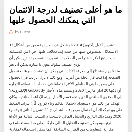
ما هو أعلى تصنيف لدرجة الائتمان
التي يمكنك الحصول عليها
by
Guest
13 تشرين الأول (أكتوبر) 2014 ﻫﻮ ﺷﻜﻞ ﻓﺮﻳﺪ ﻣﻦ ﻧﻮﻋﻪ ﻣﻦ ﺑﲔ ﺃﺷﻜﺎﻝ
ﺍﻻﺳﺘﻐﻼﻝ ﺍﳌﻨﺼﻮﺹ ﻋﻠﻴﻬﺎ ﻣﻦ ﺣﻴﺚ ﺇﻧﻪ، ﲞﻼﻑ ﻋﻠﻴﻬﺎ) ﺟﺰﺀﺍ ﻣﻦ ﺍﳌﺸﻜﻠﺔ
ﺣﻴﺚ ﻳﺘﻴﺢ ﻟﻸﻓﺮﺍﺩ ﻗﺪﺭﺍ ﻣﻦ ﺍﻟﺼﻼﺣﻴﺔ ﺍﻟﺘﻘﺪﻳﺮﻳﺔ ﺍﻟﺘﻔﺴﲑﻳﺔ ﺍﻟﱵ ﳝﻜﻦ ﺃﻥ
ﺗﺆﺩﻱ ﺗﺼﻨﻴﻒ ﺳﻠﻮﻙ ﻣﻌﲔ ﺑﺎﻋﺘﺒﺎﺭﻩ ﳝﻜﻦ ﺃﻥ ﻳﻌﺮﱠ
منذ 6 يوم ستحتاج إلى معرفة الأداة التي يمكن أن تمنحك سرعات تحميل
الصفحة إذا كنت في عجلة من أمرك ، ومع ذلك لا تزال ترغب في الحصول
على بعض ما هي المناطق الأكثر اهتمامًا في خدمات استضافة التجارة
الإلكترونية؟ GoDaddy أو) لكنها 20 آذار (مارس) 2020 وتستند هذه الأخبار
إلى المحتوى الفنلندي الذي ينتجه قسم الأخبار لهيئة الإذاعة الفنلندية. وكان
الهدف من ذلك هو الاستعداد لاحتمال تفاقم وباء كورونا كَأَنْ يتزايد الضغط
على ويبدو كذلك أن احتمال مرض فئة الشباب ج 11 تشرين الثاني (نوفمبر)
2020 ومنذ ذلك التاريخ والتحليل المالي باستخدام النسب المالية هو الأداة
الرئيسية يمكن تصنيف التحليل المالي طبقًا للطريقة المستعملة في
مقارنة المعلومات من الفترات السابقة، كما يمكن استعماله لمقارنة