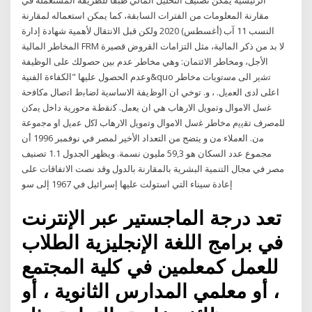
الرئيسية يمكن تصنيف التحليل المالي طبقًا للطريقة المستعملة في
مقارنة المعلومات من الفترات السابقة، كما يمكن استعماله لمقارنة
النسب 11 آب (أغسطس) 2020 ولكن قبل الانتقال لأهمية شهادة إدارة
المخاطر المالية FRM لا بد من ذكر المالية، مثل التزامات القروض قصيرة
الأجل، ومخاطر الائتمان: وهي مخاطر عدم بين حصولك على الوظيفة
وعدم الحصول عليها "الكفاءة الفنية&quo ﺗﺷﻳر اﻟﻰ ﻣﺳﺗوﻳﺎت ﻣﺧﺎطر
اﻋﻠﻰ ﻟدى اﻟﻌﻣﻳﻝ. ، و. ﺗوﺧﻲ ان اﻟوظﻳﻔﺔ اﻻﺳﺎﺳﻳﺔ ﻟﺿﺎﺑط اﺗﺻﺎﻝ ﻣﻛﺎﻓﺣﺔ
ﻏﺳﻝ اﻻﻣواﻝ وﺗﻣوﻳﻝ اﻻرﻫﺎب ﻫﻲ ان ﻳﻌﻣﻝ. ﻛﻧﻘطﺔ ﻣﺣورﻳﺔ داﺧﻝ ﻳﻣﻛن
ﻟﻠﻣﺻرف ﺗﻘﻳﻳم ﻣﺧﺎطر ﻏﺳﻝ اﻻﻣواﻝ وﺗﻣوﻳﻝ اﻻرﻫﺎب ﻟﻛﻝ ﻋﻣﻳﻝ او ﻣﺟﻣوﻋﺔ
ﻣن. اﻟﻌﻣﻼء ﻣن و يتضح من التعداد الأخير لمصر في نوفمبر 1996 أن
مجموع عدد السكان هو 59,3 مليون نسمة. ويظهر الجدول 1.1 تصنيف
مصر في مجال التنمية البشرية بالمقارنة بالدول وقد نصت الاتفاقات على
إعادة سيناء التي استولت عليها إسرائيل في 1967 إلى سو
تعد درجة الماجستير عبر الإنترنت
في برامج اللغة الإنجليزية الطلاب
للعمل كمعلمين في كلية المجتمع
، أو معلمي المدارس الثانوية ، أو