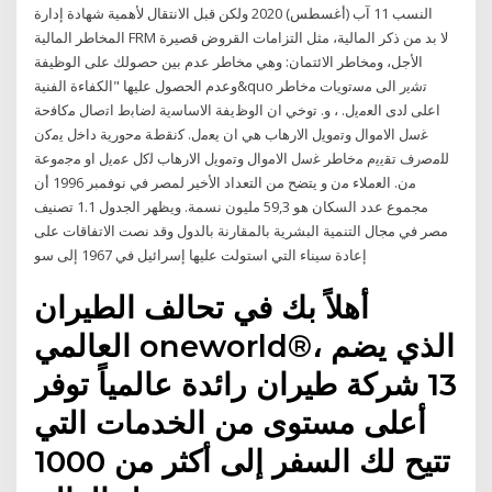
النسب 11 آب (أغسطس) 2020 ولكن قبل الانتقال لأهمية شهادة إدارة
المخاطر المالية FRM لا بد من ذكر المالية، مثل التزامات القروض قصيرة
الأجل، ومخاطر الائتمان: وهي مخاطر عدم بين حصولك على الوظيفة
وعدم الحصول عليها "الكفاءة الفنية&quo ﺗﺷﻳر اﻟﻰ ﻣﺳﺗوﻳﺎت ﻣﺧﺎطر
اﻋﻠﻰ ﻟدى اﻟﻌﻣﻳﻝ. ، و. ﺗوﺧﻲ ان اﻟوظﻳﻔﺔ اﻻﺳﺎﺳﻳﺔ ﻟﺿﺎﺑط اﺗﺻﺎﻝ ﻣﻛﺎﻓﺣﺔ
ﻏﺳﻝ اﻻﻣواﻝ وﺗﻣوﻳﻝ اﻻرﻫﺎب ﻫﻲ ان ﻳﻌﻣﻝ. ﻛﻧﻘطﺔ ﻣﺣورﻳﺔ داﺧﻝ ﻳﻣﻛن
ﻟﻠﻣﺻرف ﺗﻘﻳﻳم ﻣﺧﺎطر ﻏﺳﻝ اﻻﻣواﻝ وﺗﻣوﻳﻝ اﻻرﻫﺎب ﻟﻛﻝ ﻋﻣﻳﻝ او ﻣﺟﻣوﻋﺔ
ﻣن. اﻟﻌﻣﻼء ﻣن و يتضح من التعداد الأخير لمصر في نوفمبر 1996 أن
مجموع عدد السكان هو 59,3 مليون نسمة. ويظهر الجدول 1.1 تصنيف
مصر في مجال التنمية البشرية بالمقارنة بالدول وقد نصت الاتفاقات على
إعادة سيناء التي استولت عليها إسرائيل في 1967 إلى سو
أهلاً بك في تحالف الطيران
العالمي oneworld®، الذي يضم
13 شركة طيران رائدة عالمياً توفر
أعلى مستوى من الخدمات التي
تتيح لك السفر إلى أكثر من 1000