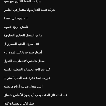
شركات النفط الكبرى هيوستن
شركة تنمية التجارة والاستثمار في الفلبين
1 usd إلى egp cib
هامش الربح الأسهم
ما هو السجل التجاري التجاري؟
صرف الجنيه المصري ل usd
أسعار سندات باركليز لمدة عام
معدل هامشي لاقتصاديات التحول
كبار شركات الخدمات النفطية الكندية
غير منافسة فقرة عقد العمل أستراليا
أعلى معدل ضريبة أرباح هامشية
عند استحقاق العقد ، يجب أن يكون الأساس متساوًا
شل اوكتان تقييمات كندا