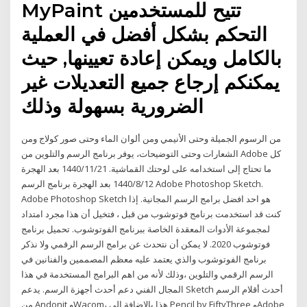
MyPaint تتيح للمستخدمين
التحكم بشكل أفضل في العملية
بالكامل ويمكن إعادة تعيينها, حيث
يمكنكم إرجاع جميع التعديلات غير
الضرورية بسهولة وذلك
من الرسوم الجميلة وحتى الأنيمي ومن ألوان الماء وحتى صور كولاج ومن
الشعارات وحتى التوضيحات، يوفر برنامج الرسم والتلوين من Adobe كل
ما تحتاج إلى استخدامه على لوحتك القماشية. 21‏‏/11‏‏/1440 بعد الهجرة
12‏‏/8‏‏/1440 بعد الهجرة برنامج الرسم Adobe Photoshop Sketch.
Adobe Photoshop Sketch هو احد افضل برامج الرسم المجانية. إذا
كنت قد استخدمت برنامج فوتوشوب من قبل ، فتخيل أن هذا مجرد امتداد
لمجموعة الأدوات المعقدة الخاصة ببرنامج الفوتوشوب. تحميل برنامج
فوتوشوب 2020. لا يمكن أن نتحدث عن برامج الرسم الرقمي ولا نذكر
برنامج الفوتوشوب والذي يعتمد عليه معظم المصممين والفنانين في
الرسم الرقمي والتلوين ،وذلك لأنه من اهم البرامج المستخدمة في هذا
المجال الفني دعم أحدث أجهزة الرسم. يدعم Sketch أحدث أقلام الرسم
من Andonit وWacom، هذا بالإضافة إلى Pencil by FiftyThree وAdobe