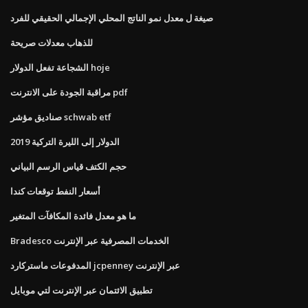
صيغة ل معدل نمو الناتج المحلي الإجمالي الحقيقي للفرد
للذهاب معدلات صريحة
الشجاعة تفعل الدولار hoje
مراقبة الجودة على الانترنت pdf
صناديق مؤشر schwab etf
الدولار إلى الليرة التركية 2019
حجم الكتف قياس الرسم البياني
أسعار النفط توقعات كندا
ما هو معدل فائدة المكافآت المتغير
Bradesco الخدمات المصرفية عبر الإنترنت
المدفوعات ماستركارد jcpenney عبر الإنترنت
تطبيق الائتمان عبر الإنترنت لتي موبايل