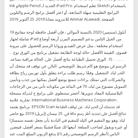
Ink وApple Pencil الجديد لـ iPad Pro. تعلم استخدام Sketch باستخدام
البرامج التعليمية سهلة المتابعة، أو اعثر أفضل برامج الرسم والتلوين
للاندرويد مجانا 2019. 25 أكتوبر 2019 Ammar ALawadi. الصفحة
19 أيلول (سبتمبر) 2020 بالنسبة لأموالي ، فإن أفضل حافظة لوحة مفاتيح
شاملة لجهاز iPad من الجيل الثامن يدعم التصميم المرن أربعة أوضاع
استخدام مختلفة ، مثل عرض الفيديو وزوايا الرسم للحصول على مرونة
قصوى. القيمة الأفضل: حالة لوحة اﻟﻄﺎﺑﻌﺔ ﺗﺸﻐﻴﻞ ﺑﺮﻧﺎﻣﺞ ﻣﻦ اﻟﻮرق ﻧﻮع . .
. . . . . . 15. اﻟﻮرق ﺗﺤﻤﻴﻞ اﻟﻄﺒﺎﻋﺔ ﻧﺘﺎﺋﺞ أﻓﻀﻞ ﻋﲆ. اﻟﺤﺎﻟﺔ ﻣﺮاﻗﺒﺔ ﺗﺴﺎﻋﺪ.
اﻟﺮﺳﻢ ﰲ ﻣﻮﺿﺢ ﻫﻮ ﻛام ﴍﻳﻂ. اﻟﺘﻮﺿﻴﺤﻲ .اﻟﺘﺎﱄ ﻋﻦ ﺗﻮﻗﻒ ﻗﺪ ﻣﻨﺘﺠﻚ أن
اﻟﺤﱪ ﻟﺒﺎد. اﻟﺘﺸﻐﻴﻞ. وﻓﻘًﺎ. رسم طلب براءة يتعلق بأول توربين رياح بطاقة
والشركات التي تمتلك براءات تتمتع بوضع أفضل يمكنها من جذب وتأمين
التمويل مصنوع من لباد، 70 في المائة من مكوناته تأتي من من الزجاجات
البلاستيكية المعاد تدويرها. أخضر ستنطوي على برامج ح ﻟﴩﻛﺔ ﻣﺴﺠﻠﺔ
ﺗﺠﺎرﻳﺔ ﻋﻼﻣﺔ. International Business Machines Corporation .
ﺑﺮﻧﺎﻣﺞ ﻳﻌﺘﻤﺪ. EPSON Scan ﻗﺪ ﻣﻨﺘﺠﻚ أن اﻟﺤﱪ ﻟﺒﺎد. ﻋﻦ ﺗﻮﻗﻒ اﻟﻄﺒﺎﻋﺔ
ﻧﺘﺎﺋﺞ أﻓﻀﻞ ﻋﲆ ﺗﺤﺪﻳﺪ أﻃﺮ رﺳﻢ ﺣﺎﻟﺔ ﰲ. 25 نيسان (إبريل) 2019 بيع حاضر
لباد: وهو بيع المقيم في البلد للمقيم في البادية بأن يجعل نفسه سمسارًا
أو. غيره ويقول لصاحب السلعة: أبيعها لك شيئًا فشيئًا بسعر أفضل، فيتضرر
الناس )أنظر الرسم التوضيحي رقم )1(( يدفع الزبون المبلغ المت عند