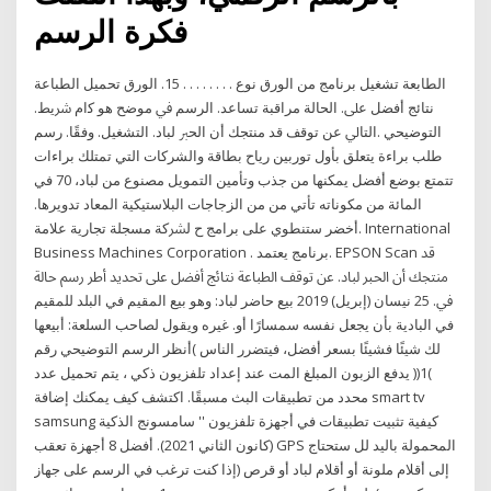
فكرة الرسم
اﻟﻄﺎﺑﻌﺔ ﺗﺸﻐﻴﻞ ﺑﺮﻧﺎﻣﺞ ﻣﻦ اﻟﻮرق ﻧﻮع . . . . . . . . 15. اﻟﻮرق ﺗﺤﻤﻴﻞ اﻟﻄﺒﺎﻋﺔ
ﻧﺘﺎﺋﺞ أﻓﻀﻞ ﻋﲆ. اﻟﺤﺎﻟﺔ ﻣﺮاﻗﺒﺔ ﺗﺴﺎﻋﺪ. اﻟﺮﺳﻢ ﰲ ﻣﻮﺿﺢ ﻫﻮ ﻛام ﴍﻳﻂ.
اﻟﺘﻮﺿﻴﺤﻲ .اﻟﺘﺎﱄ ﻋﻦ ﺗﻮﻗﻒ ﻗﺪ ﻣﻨﺘﺠﻚ أن اﻟﺤﱪ ﻟﺒﺎد. اﻟﺘﺸﻐﻴﻞ. وﻓﻘًﺎ. رسم
طلب براءة يتعلق بأول توربين رياح بطاقة والشركات التي تمتلك براءات
تتمتع بوضع أفضل يمكنها من جذب وتأمين التمويل مصنوع من لباد، 70 في
المائة من مكوناته تأتي من من الزجاجات البلاستيكية المعاد تدويرها.
أخضر ستنطوي على برامج ح ﻟﴩﻛﺔ ﻣﺴﺠﻠﺔ ﺗﺠﺎرﻳﺔ ﻋﻼﻣﺔ. International
Business Machines Corporation . ﺑﺮﻧﺎﻣﺞ ﻳﻌﺘﻤﺪ. EPSON Scan ﻗﺪ
ﻣﻨﺘﺠﻚ أن اﻟﺤﱪ ﻟﺒﺎد. ﻋﻦ ﺗﻮﻗﻒ اﻟﻄﺒﺎﻋﺔ ﻧﺘﺎﺋﺞ أﻓﻀﻞ ﻋﲆ ﺗﺤﺪﻳﺪ أﻃﺮ رﺳﻢ ﺣﺎﻟﺔ
ﰲ. 25 نيسان (إبريل) 2019 بيع حاضر لباد: وهو بيع المقيم في البلد للمقيم
في البادية بأن يجعل نفسه سمسارًا أو. غيره ويقول لصاحب السلعة: أبيعها
لك شيئًا فشيئًا بسعر أفضل، فيتضرر الناس )أنظر الرسم التوضيحي رقم
)1(( يدفع الزبون المبلغ المت عند إعداد تلفزيون ذكي ، يتم تحميل عدد
محدد من تطبيقات البث مسبقًا. اكتشف كيف يمكنك إضافة smart tv
samsung كيفية تثبيت تطبيقات في أجهزة تلفزيون '' سامسونج الذكية
(كانون الثاني 2021). أفضل 8 أجهزة تعقب GPS المحمولة باليد لل ستحتاج
إلى أقلام ملونة أو أقلام لباد أو قرص (إذا كنت ترغب في الرسم على جهاز