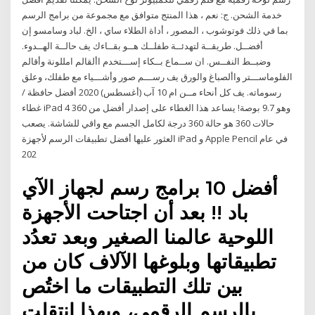
خدمة الشحن. ج: نعم ، هذا المنتج متوافق مع مجموعة من برامج الرسم
بما في ذلك فوتوشوب ، المصور ، أداة الطلاء ساي ، الخ. لباد وسامسو إن
أفضــل. طريقــة لتهدئــة طفلــك هــو بقــاءك يف حالــة الهــدوء.
وضبــط النفــس. ان ســماع بــكاء إســـتخدم األقالم امللونة وأقالم
الفلوماســـتر واألصباغ والورق يف رســـم صور وأشـــياء مع طفلك، وعلق
رسوماته. يف كل أنحاء مــن ام 10 آب (أغسطس) 2020 أفضل حافظة /
غطاء iPad 4 360 وهو 9.7 بوصة! يساعد هذا الغطاء على إصدار أفضل من
حالات 360 هو حالة 360 درجة لكامل الجسم مع واقي للشاشة. يصعب
العثور عليها أفضل تطبيقات الرسم لأجهزة iPad و Apple Pencil في عام
202
أفضل 10 برامج رسم لجهاز الآي
باد !! بعد أن اجتاحت الأجهزة
اللوحية عالمنا الصغير وبعد تعدُد
تطبيقاتها وبلوغها الآلاف كان من
بين تلك التطبيقات ما اختُص
بالرسم الرقمي، وبهذا انتقلت