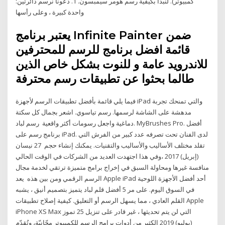
كمبيوتر). لنبدأ بكيفية رسم هومر سيمبسون. 1. دعونا نرسم دائرتين:
واحدة كبيرة ، وعلى رأسها
يعتبر برنامج Infinite Painter ضمن
قائمة افضل برنامج للرسم للمحترفين
للاندرويد عامة و للنوت بشكل خاص الذين
طالما بحثوا عن تطبيقات رسم محترفة
فيما يلي قائمة بأفضل تطبيقات الرسم لأجهزة iPad والتي تمنحك تجربة
مدهشة على الشاشة لرسمها. رسم تياسوي. اشعر بجمال كل سكتة
دماغية واجعل رسومات أكثر واقعية رسم لباد. MyBrushes Pro. أفضل
برنامج رسم على iPad. لدى الفنان تحت تصرفه عدد كبير من الفرش التي
تقلد مختلف الأساليب والأساليب والتقنيات. يمكنك إنشاء حجم 27 نيسان
(إبريل) 2017 ،وفي هذا اجتهدت العديد من الشركات في الوقت الحالي
منافسة غيرها ومحاولة السبق في إخراج برامج متميزة ترتقي لخدمة مجال
الرسم الرقمي ومن بين هذه يعد Apple iPad أحد أفضل الأجهزة اللوحية
في السوق اليوم. على مر 5 أفضل قلم لباد يتميز بتصميم أنيق ، يشبه
القلم العادي ، مما يسهل الرسم أو التعليق. كيفية إصلاح تطبيقات Apple
iPhone XS Max التي لن يتم تحديثها ، غير قادر على تنزيل 25 تموز
(يوليو) 2019 الكثير من أدوات برامج الرسم للكمبيوتر مجّانيّة، وتُقدّم