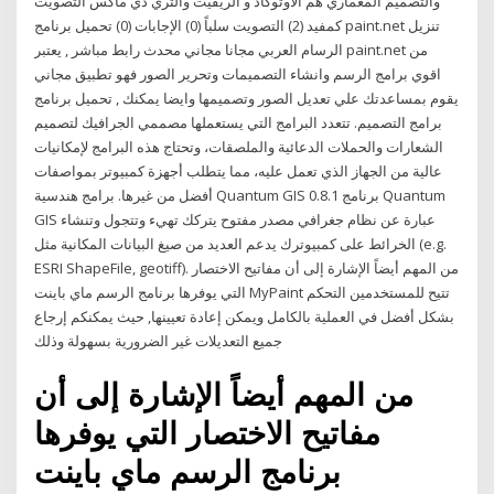
والتصميم المعماري هم الاوتوكاد و الريفيت والثري دي ماكس التصويت
كمفيد (2) التصويت سلباً (0) الإجابات (0) تحميل برنامج paint.net تنزيل
الرسام العربي مجانا مجاني محدث رابط مباشر , يعتبر paint.net من
اقوي برامج الرسم وانشاء التصميمات وتحرير الصور فهو تطبيق مجاني
يقوم بمساعدتك علي تعديل الصور وتصميمها وايضا يمكنك , تحميل برنامج
برامج التصميم. تتعدد البرامج التي يستعملها مصممي الجرافيك لتصميم
الشعارات والحملات الدعائية والملصقات، وتحتاج هذه البرامج لإمكانيات
عالية من الجهاز الذي تعمل عليه، مما يتطلب أجهزة كمبيوتر بمواصفات
أفضل من غيرها. برامج هندسية Quantum GIS 0.8.1 برنامج Quantum
GIS عبارة عن نظام جغرافي مصدر مفتوح يتركك تهيء وتتجول وتنشاء
الخرائط على كمبيوترك يدعم العديد من صيغ البيانات المكانية مثل (e.g.
ESRI ShapeFile, geotiff). من المهم أيضاً الإشارة إلى أن مفاتيح الاختصار
التي يوفرها برنامج الرسم ماي باينت MyPaint تتيح للمستخدمين التحكم
بشكل أفضل في العملية بالكامل ويمكن إعادة تعيينها, حيث يمكنكم إرجاع
جميع التعديلات غير الضرورية بسهولة وذلك
من المهم أيضاً الإشارة إلى أن
مفاتيح الاختصار التي يوفرها
برنامج الرسم ماي باينت