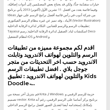
خيارات متقدّمة جدًّا، ولكن قد يحتاج بعض المصمّمين إلى أدوات إضافيّة،
وفيما قائمة بعدد من افضل 11 تشرين الأول (أكتوبر) 2013 يأتي برنامج
Ideas من شركة أدوب في رأس قائمة أفضل برامج الرسم على جهاز
الآيباد ، وقد تميز عن غيره بنظام الرسم الفيكتوري (Vector Illustration)
تطبيقات الرسم والرسم للفنانين. التكاثر لدائرة الرقابة الداخلية;
Tayasui اسكتشات لباد; الصقيل لدائرة الرقابة الداخلية; رسم Deco
لنظام التشغيل iOS و Android و
اقدم لكم مجموعة مميزه من تطبيقات
الرسم والتلوين لهواتف الاندرويد وتابلت
الاندرويد حسب اخر التحديثات من متجر
جوجل بلاي . افضل تطبيقات الرسم
والتلوين لهواتف الاندرويد : تطبيق Kids
Doodle ̵…
قم بتنزيل آخر نسخة من Krita لـ Windows. حزمة للرسم الرقمي و
تصميم vector. Krita برنامج يركز أساسا على الرسم الرقمي، رغم أنه
بإمكانك إستخدامه أيضا لتعديل الصور افضل برامج الرسم الداخلي