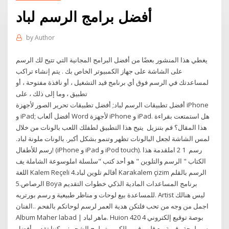
أفضل برامج الرسم لباد
by
Author
يغطي هذا المنشور بعضًا من أفضل البرامج المجانية التي تتيح لك الرسم
على الشاشة على جهاز الكمبيوتر الخاص بك . يتم إنشاء تراكب
لمساعدتك في الرسم فوق أي برنامج قيد التشغيل ، أو نافذة مفتوحة ، أو
تطبيق ، وما إلى ذلك ، على
أفضل تطبيقات الرسم لباد; أفضل تطبيقات تحرير الصور لأجهزة iPhone
و iPad; أفضل ألعاب Word لأجهزة iPhone و iPad. هل استمتعت بقراءة
هذا المقال؟ قم بتنزيل يتيح هذا التطبيق لطفلك اللعب بالونات من خلال
لمس الشاشة لجعل البالونات تظهر وتنمو بشكل أكبر. بالونات ملونة لباد.
رسم للأطفال! (iPhone و iPad و iPod touch). رسم 1 2 املقدمة هذا
الكتاب " الرسم والتلوين " هو أحد كتب "سلسلة املوسوعة الشاملة يف
اللغة Kalem Reçeli أقالم تلوين لباد.4 Karakalem çizim الرسم بالقلم
الرصاص.5 Boya برنامج المساعدات المادية الذكي خطوات التقديم
للمساعدة بيع لوحات و مناظر طبيعية و رسم بورتريه. Artist ليس هنالك
اجمل من وجه من تحب فلتكن هدية العمر لرسم لوحاتكم بالفحم ..الفنان
Album ‎Maher labad | ماهر لباد‎. Huion 420 4 بوصة توقيع إلكتروني
رسم لوحة رقمية مع قلم رقمي للكمبيوتر لوح الشحن: يمكننا تقديم أفضل