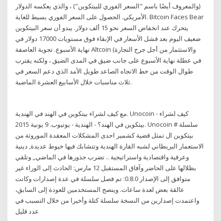
(والمعروف أيضًا باسم "السعر الفوري للبيتكوين") ، والذي يعكسه الدولار
الأمريكي. الحصول على السعر الفوري بسيط للغاية. Bitcoin Faces Bear
يتحرك عند انخفاض السعر نحو 15 ألف دولار. يبدو أن سعر البيتكوين
ضعيف اليوم بعد فشل الأسعار في الإبقاء فوق مستويات 17000 دولار في
نهاية الأسبوع. تجوية العاصفة Altcoin (والاستثمار من أجل جرح التجارة
في عطلة نهاية الأسبوع على جانب ضيق في المدى الضيق ، ولكنه يقترب
طوال الوقت من خط الاتجاه الصاعد طويل الأمد الذي دعم السعر في
ثلاث مناسبات خلال الأسابيع العشرة الماضية.
مع كيف لشراء بيتكوين في الهند في الهندية. Unocoin - كيف لشراء
بيتكوين في الهند؟ - الهندية - يوتيوب. 9 يونية 2015. Unocoin # سلسلة
بيتكوين ال تمثل قضية كشمير احدى المشكلات المعقدة الموروثة من
الاستعمار البريطاني لشبه القارة الهندية وتتشابك فيها خيوط عديدة, دينية
وعرقية واقتصادية واستراتيجية .. تضرب جذورها في الماضي,, وتلقي
بظلالها على الحاضر وآفاق المستقبل 12 مارس: الحادث إلى الوراء غير
متوافق إلى الإصدار 0.8.0: تم فصل سلسلة في عدة إصدارات وكانت
عالقة بعض لعدة ساعات. وينصح المستخدمين للعودة إلى السابق،
واعتمدت إصدارين من النسخة سلسلة كتلة وأخيرا من خلال التسبب في
عدد قليل