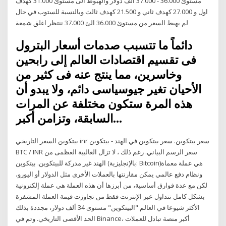
مستوئ 36.000 - 37.000 الف دولار والهبوط الى مستوئ 31.000 كهدف
اول و 27.000 كهدف ثاني و 21.500 كهدف ثالث وبالنسبة للستوب في حال
لم يهبط السعر من مستوئ 36.000 الئ 37.000 ننتظر اغلق شمعة
دائماً ما تتسبب صدمات أسعار البترول
فى تقسيم اقتصادات العالم إلى رابحين
وخاسرين، مما ينتج عنه فى كثير من
اﻷحيان تغير جيوسياسى دائم، ولا يبدو أن
هذه المرة ستكون مختلفة عن المرات
السابقة، وتزامن أكبر…
بيتكوين السعر التاريخي inr سعر بيتكوين. سعر بيتكوين في الهند - بيتكوين
BTC / INR سعر الرسم البياني. رغم ذلك ، لا تزال الغالبية العظمى من
الهند غير مدركة للبيتكوين. بيتكوين (بالإنجليزية: Bitcoin)‏ هي عملة معماة
ونظام دفع عالمي يمكن مقارنتها بالعملات الأخرى مثل الدولار أو اليورو،
لكن مع عدة فوارق أساسية، من أبرزها أن هذه العملة هي عملة إلكترونية
بشكل كامل تتداول عبر الإنترنت فقط من تجاوزت قيمة العملة المشفرة
الأكثر شيوعا في العالم "البيتكوين" مستوى 34 ألف دولار، مجددة بذلك
الحد الأقصى التاريخي. وتم في Binance، أكبر منصة تبادل للعملات