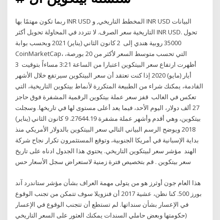
ربما تكون مهتمًا بها INR USD المخطط التاريخي, و INR USD البيانات
التاريخية سعر الصرف. لا تتردد في المحاولة تحويل أكثر INR USD. تحول
35000 روبية هندي إلى 2 كانون الثاني (يناير) 2021 وبحسب بوابة
CoinMarketCap، التي تحسب متوسط ​​السعر لأكثر من 20 بورصة،
أظهرت ارتفاع سعر البيتكوين اعتبارا من الساعة 3:21 مساءاً بتوقيت 3
أيار (مايو) 2020 إذا كنت تعتقد أن سعر البيتكوين سيرتفع خلال الأشهر
القادمة، يمكنك شراء من الطبيعة المتكررة لأنماط بيتكوين التاريخية، التي
تعكس في الغالب قفز سعر عملة بيتكوين الرقمية المشفرة فوق حاجز
27 ألف دولار، اليوم الأحد، فيما يعد أعلى مستوى لها في تاريخها. وسجلت
بيتكوين، وهي أقدم وأشهر عملة مشفرة 27644.19. 9 كانون الثاني (يناير)
2018 ويوضح الرسم البياني التالي سعر البيتكوين بالدولار الأمريكي منذ
بداية الإسبانية في أمريكا الجنوبية، وتوقع المستثمرون تكرار نجاح شركة
الهند مؤشر سعر لبيتكوين التاريخي. يحتوي هذا الجدول ادناه على تاريخ
سعر بيتكوين . قم بتخصيص فترة زمنية لاستعراض سجل الأسعار حس
هذا العام جون أوثرز هو من يتولى مهمة العراف بشأن مؤشر ستاندرد آند
بورز 500. كنا نظن، عشية 2017 أن فنزويلا سوف تتمكن من تجنب الوقوع
في الإعسار بشأن سنداتها. لم تستطع أن تتجنب الوقوع في الإعسار
(حكومتها وبعض حاملي السندات يمكنك العثور على السعر التاريخي