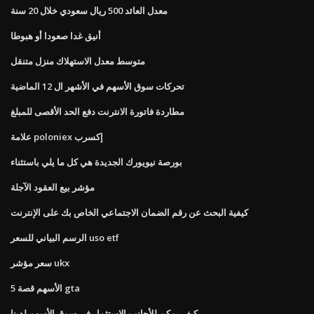
معدل العائد 500 ريال سعودي خلال 20 سنة
أنيق غدا صعودا أو هبوطا
متوسط ​​معدل الاستهلاك منزل متنقل
تحركات سوق الأسهم في الأشهر ال 12 الماضية
مطاردة فاتورة الانترنت دفع الحد الأقصى للمبلغ
علامة poloniex إكسرب
بورصة نيويورك الجديدة هي كل ما يلي باستثناء
مؤشر بيع العقود الآجلة
كيفية البحث عن رقم الضمان الاجتماعي الخاص بك على الإنترنت
الرسم البياني للسعر uso etf
سعر مؤشر ukx
الأسهم قصة 5 gta
كيف يمكن للأجانب الاستثمار في سوق الأسهم لدينا