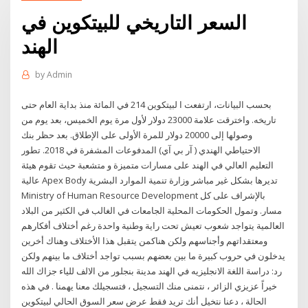
السعر التاريخي للبيتكوين في
الهند
by
Admin
بحسب البيانات، ارتفعت ا لبيتكوين 214 في المائة منذ بداية العام حتى
تاريخه. واخترقت علامة 23000 دولار لأول مرة يوم الخميس، بعد يوم من
وصولها إلى 20000 دولار للمرة الأولى على الإطلاق. بعد حظر بنك
الاحتياطي الهندي ( آر بي آي) المدفوعات المشفرة في 2018. تطور
التعليم العالي في الهند على مسارات متميزة و متشعبة حيث تقوم هيئة
عالية Apex Body تديرها بشكل غير مباشر وزارة تنمية الموارد البشرية
Ministry of Human Resource Development بالإشراف على كل
مسار. وتمول الحكومات المحلية الجامعات في الغالب في الكثير من البلاد
العالمية يتواجد شعوب تعيش تحت راية وطنية واحدة رغم أختلاف أفكارهم
ومعتقداتهم وأجناسهم ولكن هناكمن يتقبل هذا الأختلاف وهناك أخرين
يدخلون في حروب كبيرة ما بين بعضهم بسبب تواجد أختلاف ما بينهم ولكن
رد: دراسة اللغة الانجليزيه في الهند مدينة بنجلور من الالف للياء جزاك الله
خيراً عزيزي الزائر ، نتمنى منك التسجيل ، فتسجيلك معنا يهمنا . في هذه
الحالة ، دعنا نتخيل أنك تريد فقط عرض سعر السوق الحالي لبيتكوين