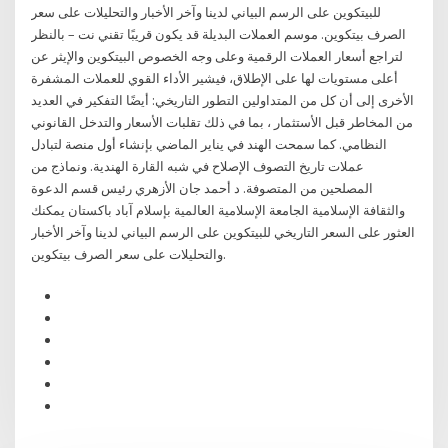
للبيتكوين على الرسم البياني لدينا وآخر الأخبار والتحليلات على سعر
الصرف بيتكوين. موسم العملات البديلة قد يكون قريبًا تقني نت – بالنظر
لتراجع أسعار العملات الرقمية وعلى وجه الخصوص البيتكوين والإيثر عن
أعلى مستويات لها على الإطلاق، فيشير الأداء القوي للعملات المشفرة
الأخرى إلى أن كل من المتداولين التطور التاريخي: أيضًا التفكير في العديد
من المخاطر قبل الأستثمار ، بما في ذلك تقلبات الأسعار والتدخل القانوني
النظامي. كما سمحت الهند في يناير الماضي بإنشاء أول منصة لتبادل
عملات تاريخ التصوف الإصلاح في شبه القارة الهندية. ونماذج من
المصلحين من المتصوفة. د أحمد جان الأزهري رئيس قسم الدعوة
والثقافة الإسلامية الجامعة الإسلامية العالمية بإسلام آباد باكستان يمكنك
العثور على السعر التاريخي للبيتكوين على الرسم البياني لدينا وآخر الأخبار
والتحليلات على سعر الصرف بيتكوين.