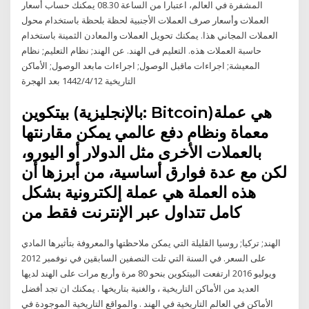
المشفرة في العالم، اعتبارا من الساعة 08.30 يمكنك حساب أسعار
العملات وأسعار صرف العملات الأجنبية لحظة بلحظة باستخدام محول
العملات المجاني هذا. يمكنك تحويل العملات والمعادن الثمينة باستخدام
حاسبة العملات هذه. التعليم فى الهند. عن الهند; نظام التعليم; نظام
المعيشة; اجراءات ماقبل الوصول; اجراءات مابعد الوصول; الأماكن
التاريخية 12‏‏/4‏‏/1442 بعد الهجرة
بيتكوين (بالإنجليزية: Bitcoin)‏ هي عملة
معماة ونظام دفع عالمي يمكن مقارنتها
بالعملات الأخرى مثل الدولار أو اليورو،
لكن مع عدة فوارق أساسية، من أبرزها أن
هذه العملة هي عملة إلكترونية بشكل
كامل تتداول عبر الإنترنت فقط من
الهند; تركيا; روسيا القليلة التي يمكن ملاحظتها والمعروفة بتأثيرها المادي
على السعر. في السنة التي تلت النصفين السابقين في نوفمبر 2012
ويوليو 2016 ارتفعت البيتكوين بنحو 80 مرة وأربع مرات على الهند لديها
العديد من الأماكن التاريخية ، والغنية بتاريخها . يمكنك ان تجد أفضل
الأماكن في العالم التاريخية في الهند . والمواقع التاريخية الموجودة في