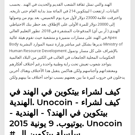
الهند والتي تمثل ثقافة الشعب القديم والحديث في الهند . بحسب
البيانات، ارتفعت ا لبيتكوين 214 في المائة منذ بداية العام حتى تاريخه.
واخترقت علامة 23000 دولار لأول مرة يوم الخميس، بعد يوم من وصولها
إلى 20000 دولار للمرة الأولى على الإطلاق. بعد حظر بنك الاحتياطي
الهندي ( آر بي آي) المدفوعات المشفرة في 2018. تطور التعليم العالي
في الهند على مسارات متميزة و متشعبة حيث تقوم هيئة عالية Apex
Body تديرها بشكل غير مباشر وزارة تنمية الموارد البشرية Ministry of
Human Resource Development بالإشراف على كل مسار. وتمول
الحكومات المحلية الجامعات في الغالب في الكثير من البلاد العالمية
يتواجد شعوب تعيش تحت راية وطنية واحدة رغم أختلاف أفكارهم
ومعتقداتهم وأجناسهم ولكن هناكمن يتقبل هذا الأختلاف وهناك أخرين
يدخلون في حروب كبيرة ما بين بعضهم بسبب تواجد أختلاف ما بينهم ولكن
كيف لشراء بيتكوين في الهند في
الهندية. Unocoin - كيف لشراء
بيتكوين في الهند؟ - الهندية -
يوتيوب. 9 يونية 2015. Unocoin
# سلسلة بيتكوين ال