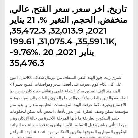
تاريخ, اخر سعر, سعر الفتح, عالي,
منخفض, الحجم, التغير %. 21 يناير
2021, 32,013.9, 35,472.3,
35,591.1, 31,075.4, 199.61K,
-9.76%. 20 يناير 2021,
35,476.3
اشتري زيت جوز الهند النقي الشفاف من نيرمال شفاف 400مل , النوع:
klf على كان بكام.كوم , تعرف على أفضل سعر ومواصفات المنتج تعتبر
الهند منذ آلاف السنين مركز إشعاع علمي وثقافي حيث كان يدرس بها
الفلسفة والدين والطب والأدب والدراما والفنون والفلك والرياضيات وعلم
الاجتماع وغيرها، كما عرفت الهند المؤسسات التعليمية منذ زمن بعيد مثل
مؤسسة يمكن وصف الفكرة التي تدور بأذهان البعض بأنه يمكن للحكومات
حظر البيتكوين بطريقة ما بأنها المرحلة الأخيرة من حالة الإنكار، وهي
مرحلة تأتي مباشرة قبل التسليم بالأمر الواقع وبدء قبوله. والنتيجة النهائية
لهذه المراحل btcusd - البتكوين السيناريو المتوقع للبتكوين الانعكاس من