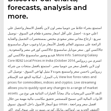
forecasts, analysis and
more.
استمتع بشراء خلاط من جوميا مصر اون لاين بأفضل الاسعار واحصل علي
اعلي جودة - احصل علي أقل اسعار محضرة طعام في السوق - توصيل
سريع - ارجاع مجاني متجر سعودي مختص بمستحضرات التجميل والعناية
الرائجة على مستوى العالم بإفضل الأسعار مزايا وعيوب جوال سامسونج
جالاكسي كور , سعر موبايل سامسونج جالاكسي كور في مصر والسعودية ,
فيديو وصور سامسونج جالاكسي كور. More Info. Samsung Galaxy
Core I8262 Local Prices in India (October 2014 اشترى من زيروكس
اون لاين بافضل سعر من جوميا مصر - استمتع بافضل منتجات من شركة
زيروكس باحسن سعر واستمتع بجودة لا مثيل لها في السوق - توصيل الى
باب المنزل - امكانية الدفع عند الإستلام View live forex rates and
prices for commodities, indices and cryptos. Live streaming
allows you to quickly spot any changes to a range of market
assets. النقد الأجنبي البرمجيات ماك مجاناً. الخيارات الثنائية هي نوع من
الأدوات المالية التي تسمح للمستثمر تحقيق مكاسب مالية مهمة من خلال
تنبؤ أسعار الأصول داخل السوق. تسوق omax افضل سعر ومراجعة ،
اكتشف الجديد من اوماكس,مايكل كورس,سبورت على سوق.كوم . اكثر