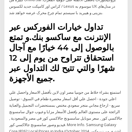
کراس اور کامپکت جدید لکسوس / Lexus موسوم به UX در مدل‌های
بنزینی و هیبرید با سیستم تمام چرخ محرک عرضه خواهد شد.
تداول خيارات الفوركس عبر
الإنترنت مع ساكسو بنك.و تمتع
بالوصول إلى 44 خيارًا مع آجال
استحقاق تتراوح من يوم إلى 12
شهرًا والتي تتيح لك التداول عبر
جميع الأجهزة.
استمتع بشراء خلاط من جوميا مصر اون لاين بأفضل الاسعار واحصل علي
اعلي جودة - احصل علي أقل اسعار محضرة طعام في السوق - توصيل
سريع - ارجاع مجاني متجر سعودي مختص بمستحضرات التجميل والعناية
الرائجة على مستوى العالم بإفضل الأسعار مزايا وعيوب جوال سامسونج
جالاكسي كور , سعر موبايل سامسونج جالاكسي كور في مصر والسعودية ,
فيديو وصور سامسونج جالاكسي كور. More Info. Samsung Galaxy
Core I8262 Local Prices in India (October 2014 اشترى من زيروكس