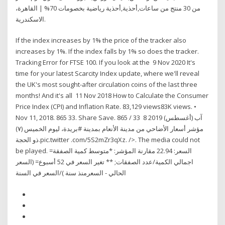
من 30 منتج من ساعات,أحذية,أحذية رياضية بخصومات 70% | القاهرة،
الاسكندرية.
If the index increases by 1% the price of the tracker also
increases by 1%. If the index falls by 1% so does the tracker.
Tracking Error for FTSE 100. If you look at the 9 Nov 2020 It's
time for your latest Scarcity Index update, where we'll reveal
the UK's most sought-after circulation coins of the last three
months! And it's all 11 Nov 2018 How to Calculate the Consumer
Price Index (CPI) and Inflation Rate. 83,129 views83K views. •
Nov 11, 2018. 865 33. Share Save. 865 / 33 8 آب (أغسطس) 2019
مؤشر أسعار الأضاحي من مدينة الأنعام بمدينة #بريدة، ليوم الخميس (٧)
ذو الحجة.pic.twitter .com/5S2mZr3qXz. />. The media could not
be played. السعر: 22.94 مقارنة المؤشر: *متوسط كمية الصفقة=
اجمالي الكمية/عدد الصفقات; ** تغير السعر في 52 أسبوع= (السعر
الحالي - السعرمنذ سنة )/السعر في السنة