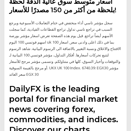
أسعار متوسط سوق عالية الدقة لحظة
بلحظة من أكثر من 150 مصدرًا للأسعار!
سجل مؤشر تاسي أداء منخفض في ختام التعاملات الأسبوعية ويرجع
السبب في تراجع تاسي تداول تراجع القطاعات القيادية، كما سجلت
اﻷسهم أيضاً تراجع. قبل يوم هذه الصفحة تعرض اسعار مؤشر بورصة
اسهم فوتسي 100 اليوم uk 100 بما في ذلك اعلى وادنى سعر, اسعار
الافتتاح والاغلاق ونسبة التغيير بالاضافة الى الرسوم البيانية. شاهد الرسوم
البيانية لـ ‎مؤشر فوتسي 100‎ لتتبع تحركات أسعارها. أفكار التداول،
والتوقعات وأخبار السوق، كلها في متناولكم. وتسمى مؤشر مرجح للأسعار
أو مرجح بالقيمة السوقية. UKX UK 100 Index. 6740.39: EGX30 مؤشر
سعر العائد EGX 30
DailyFX is the leading
portal for financial market
news covering forex,
commodities, and indices.
Discover our charts,