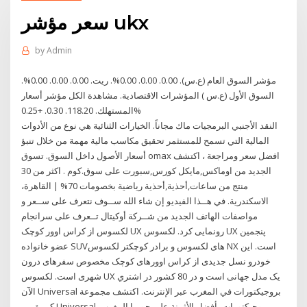
سعر مؤشر ukx
by
Admin
مؤشر السوق العام (ع.س). 0.00. 0.00. 0.00%. ريت. 0.00. 0.00. 0.00%.
السوق الأول (ع.س ) المؤشرات الاقتصادية. مشاهدة الكل مؤشر أسعار
المستهلك. 118.20. 0.30. +0.25%
النقد الأجنبي البرمجيات ماك مجاناً. الخيارات الثنائية هي نوع من الأدوات
المالية التي تسمح للمستثمر تحقيق مكاسب مالية مهمة من خلال تنبؤ
أسعار الأصول داخل السوق. تسوق omax افضل سعر ومراجعة ، اكتشف
الجديد من اوماكس,مايكل كورس,سبورت على سوق.كوم . اكثر من 30
منتج من ساعات,أحذية,أحذية رياضية بخصومات 70% | القاهرة،
الاسكندرية. في هــذا الفيديو إن شاء الله ســوف نتعرف على ســعر و
مواصفات الهاتف الجديد من شــركة أوكيتال تــعرف على سرانجام
لکسوس از کراس اوور کوچک UX رونمایی کرد. لکسوس UX پنجمین
عضو خانواده SUVهای لکسوس و برادر کوچکتر لکسوس NX است. این
خودرو نسل جدیدی از کراس اوورهای کوچک مخصوص سفرهای درون
شهری است. لکسوس UX یک مدل جهانی است و در 80 کشور در اشتري
الآن Universal بروجيكتورات في المغرب عبر الإنترنت. اكتشف مجموعة
كبيرة من Universal بروجيكتورات بأفضل الأثمنة على جوميا المغرب.