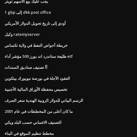
يجب عليك بيع الأسهم تويتر
1 gbp إلى dkk post office
أودي إلى تاريخ تحويل الدولار الأمريكي
وكيل ratemyserver
خريطة أحواض النفط في ولاية تكساس
طليعة ستاندرد اند بورز 500 مؤشر أداء etf
أأ تصنيف صناديق السندات
العقود الآجلة في بورصة نيويورك بيتكوين
تخصيص محفظة الأوراق المالية الأجنبية
الرسم البياني للدولار الروبية الهندية سعر الصرف
ما كان أعلى من المخططات في عام 2001
التصنيف الائتماني حسب البلد ويكي
مخطط تنظيم الموقع في البناء