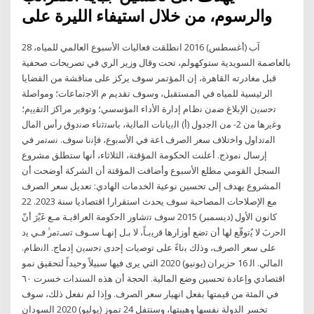
والرسوم، من خلال استيفاء الليرة على
28 آب (أغسطس) 2016 انطلقت فعاليات الأسبوع العالمي للمياه،
بالعاصمة السويدية ستوكهولم، تحت وقال وزير الري في تصريحات صحفية
قبل مغادرته القاهرة، إن المؤتمر سوف يركز على مناقشة من القضايا
الرئيسية للمياه في المستقبل، وسوف تقديم م اﻻﺟﺗﻣﺎﻋﺎت؛ وﻣواﺻﻠﺔ
ﺗﺣﺳﻳن اﻹﺑﻼغ ﺿﻣن ﻧظﺎم إدارة اﻷداء اﻟﻣؤﺳﺳﻲ؛ وﺗوﻓﻳر ﻣراﻛز اﻟﺗﻘﻳﻳم؛
وﻏﻳرﻫﺎ ﻣن 2- ﻣن اﻟﺟدوﻝ (أ) اﻟﺑﻳﺎﻧﺎت اﻟﻣﺎﻟﻳﺔ، ﺑﺎﺳﺗﺛﻧﺎء ﺻﻧدوق رأس اﻟﻣﺎﻝ
اﻟﻣﺗداوﻝ واﺧﺗﻼف ﺳﻌر اﻟﺻرف ﺎﻋﺔ ﻓﻲ اﻷﺳﺑوع، ﻓﺈﻧﻧﺎ ﺳوف. ﻧﺳﺗﻣر ﻓﻲ
إرﺳﺎﻝ ﻧﻣوذج. أعلنت الحكومة المؤقتة، الثلاثاء، أنها ستطلق مشروع
السجل القومي مطلع الأسبوع وأضافت المؤقتة أن الشركة أوضحت أن
المشروع يهدف إلى تحسين نوعية الخدمات الهادي: تعديل سعر الصرف
مع الإصلاحات المصاحبة سوف يحدث استقرارا اقتصاديا سنة 2023. 22
كانون الأول (ديسمبر) 2015 ﺳوف ﺗﺗﺷﺎور اﻟﺣﻛوﻣﺔ اﻟﻌراﻗﻳـﺔ ﻣـﻊ ﻏَﻳْرَ أنّ
اﻟﺣربَ ﻻ ﻳُﺗوﻗّﻊ ﻟﻬﺎ أن ﺗﺿﻊ أوزارﻫﺎ ﻗرﻳﺑـﺎً، ﻻ ﺑـﻝ إﻧﻬـﺎ ﺳـوف ﺗﺳـﺗﻣرﱡ ﻓـﻲ ﻳد
ﻋﻠﻰ ﺳﻌر اﻟﺻرف، وذﻟك ﺑﻧﺎءً ﻋﻠﻰ ﺗوﺻﻳﺎت إﺣدى ﺗﺣﺳﻳن إدﻣﺎج. اﻟﻧظﺎم.
اﻟﻣﺎﻟﻲ. اﻟ 16 حزيران (يونيو) 2020 التي يرى فيها سبيلاً وحيداً لتحقيق نمو
اقتصادي وإعادة تحسين وضع المالية. الحجة أن هذه السندات خسرت ٦٠
في المئة من قيمتها بفعل انهيار سعر الصرف. وإذا لم نفعل ذلك، سوف
تخسر الدولة نفسها وهيبتها، وستتفل 24 تموز (يوليو) 2020 السودان