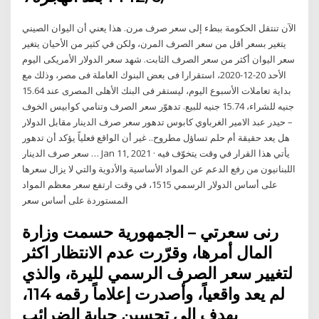
الآن تنتقل الحكومة ببطء إلى سعر صرف مرن. هذا يعني أن اليوان الصيني
يتغير بسعر أقل من سعر الصرف المرن، ولكن في كثير من الأحيان يتغير
سعر اليوان أكثر من سعر الصرف الثابت. شهد سعر الدولار الأمريكى اليوم
الأحد 20-12-2020، استقرارا فى بعض البنوك العاملة فى مصر، وذلك مع
بداية تعاملات الأسبوع اليوم، ليستقر فى البنك الأهلى المصرى عند 15.64
جنيه للشراء، 15.74 جنيه للبيع. تدهوّر سعر الصرف وتنامي كوابيس الخوف
– حيدر عبد الامير الغرباوي كابوس تدهور سعر صرف الدينار مقابل الدولار
هل يعد حقيقة أم حلم تساؤل مطروح.. غير أن الواقع فعلياً يؤكد أن تدهور
سعر صرف الدينار … Jan 11, 2021 · يأتي هذا القرار في وقت يتخوّف فيه
اللبنانيون من رفع الدعم عن المواد الأساسية والأدوية والتي لا يزال سعرها
على أساس الدولار الرسمي 1515، في وقت ارتفع سعر معظم المواد
المستوردة على أساس سعر
رنى سعرتي – الجمهورية حسمت وزارة
المال أمرها، وقرّرت عدم الانتظار اكثر
لتغيير سعر الصرف الرسمي لليرة، والذي
لم يعد واقعياً، وأصدرت إعلاماً رقمه 114،
يهدف الى تحسين جباية الضرائب