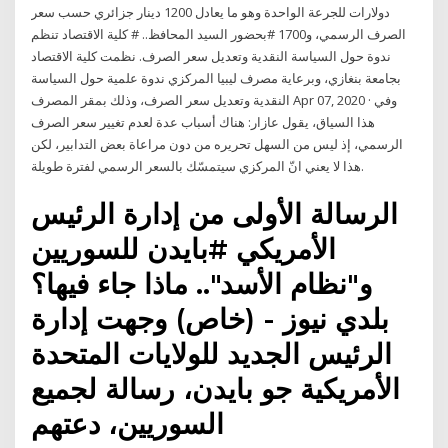
دولارات للجرعة الواحدة وهو ما يعادل 1200 دينار جزائري حسب سعر
الصرف الرسمي، و1700 #بحضور السيد المحافظ.. # كلية الاقتصاد تنظم
ندوة حول السياسة النقدية وتعديل سعر الصرف. نظمت كلية الاقتصاد
بجامعة بنغازي، وبرعاية مصرف ليبيا المركزي ندوة علمية حول السياسة
النقدية وتعديل سعر الصرف، وذلك بمقر المصرف Apr 07, 2020 · وفي
هذا السياق، يقول عازار: هناك أسباب عدة لعدم تغيير سعر الصرف
الرسمي، إذ ليس من السهل تحريره من دون مراعاة بعض التدابير، لكن
هذا لا يعني انّ المركزي سيتمسّك بالسعر الرسمي لفترة طويلة.
الرسالة الأولى من إدارة الرئيس
الأمريكي #بايدن للسوريين
و"نظام الأسد".. ماذا جاء فيها؟
بلدي نيوز - (خاص) وجهت إدارة
الرئيس الجديد للولايات المتحدة
الأمريكية جو بايدن، رسالة لجميع
السوريين، دعتهم