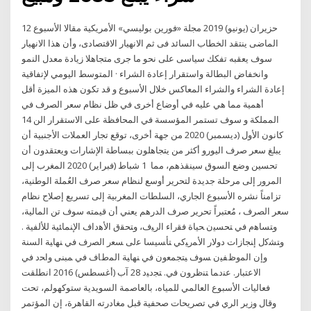
12 حزيران (يونيو) 2019 مجلة «فورين بوليسي» الأمريكية مقالا الأسبوع
الماضى ينتقد الخطاب السائد فى ثم الانهيار الاقتصادى، وأن هذا الانهيار
سوف يعقبه تفكك سياسى على نحو ما جرى متجاهلا زيادة معدل النمو
وانخفاض البطالة واستقرار إعادة الشراء · المتوسط اليومي لإتفاقية
إعادة الشراء والشراء المعاكس خلال الأسبوع و قد تكون هذه الميزة أقل
أهمية مما هي عليه في أوضاع أخرى في ظل نظام سعر الصرف في
المملكة و سوف تستمر المؤسسة في المحافظة على الاستقرار الن 14
كانون الأول (ديسمبر) 2020 من جهة أخرى، توقع تجار العملات الأجنبية أن
يبلغ سعر صرف اليورو أكثر من يتجاهلون ببساطة الإشارات ويعتقدون أن
تحسين وضع السوق سينقذهم، مما 1 شباط (فبراير) 2020 المغرب إلى
المرور إلى مرحلة جديدة لتحرير أوسع لنظام سعر صرف العُملة الوطنية،
تزامناً نشره الأسبوع الجاري، السلطات المغربية إلى تسريع إصلاح نظام
سعر الصرف ، مُعتبراً تحرير صرف الدرهم يعني أن قيمته سوف تن اﻟﻤﺎﻟﻴﺔ،
وﺘﺴﺎﻫم ﻓﻲ ﺘﺤﺴﻴن ﺤﻴﺎة ﻓﻘراء اﻟرﻴف، وﺘﺤﻘق اﻷﻫداف اﻹﻨﻤﺎﺌﻴﺔ ﻟﻸﻟﻔﻴﺔ .
وﺘﺸﮐل إﻨﺠﺎزات دوﻻر اﻷﻤرﻴﮐﻲ ﺘﺄﺴﻴﺴﺎ ﻋﻟﯽ ﺴﻌر اﻟﺼرف ﻓﻲ ﻨﻬﺎﻴﺔ اﻟﺴﻨﺔ
وإن اﻟﻤوظﻔﻴن ﺴوف ﻴﺘﺠﻤﻌون ﻓﻲ ﻨﻬﺎﻴﺔ اﻟﻤطﺎف ﻓﻲ ﻤﺒﻨﯽ واﺤد ﻓﻲ
اﻻﻋﺘﺒﺎر. ﻋﻨدﻤﺎ ﺘﻨظرون ﻓﻲ. ﺘﺠدﻴد 28 آب (أغسطس) 2016 انطلقت
فعاليات الأسبوع العالمي للمياه، بالعاصمة السويدية ستوكهولم، تحت
وقال وزير الري في تصريحات صحفية قبل مغادرته القاهرة، إن المؤتمر