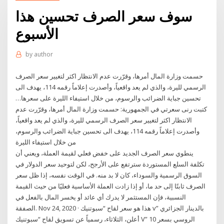
سوف سعر الصرف تحسين هذا
الأسبوع
by
author
حسمت وزارة المال أمرها، وقرّرت عدم الانتظار اكثر لتغيير سعر الصرف
الرسمي لليرة، والذي لم يعد واقعياً، وأصدرت إعلاماً رقمه 114، يهدف الى
تحسين جباية الضرائب والرسوم، من خلال استيفاء الليرة على سعرها…
كتبت رنى سعرتي في الجمهورية: حسمت وزارة المال أمرها، وقرّرت عدم
الانتظار اكثر لتغيير سعر الصرف الرسمي لليرة، والذي لم يعد واقعياً،
وأصدرت إعلاماً رقمه 114، يهدف الى تحسين جباية الضرائب والرسوم،
من خلال استيفاء الليرة
ينطوي سعر الصرف الجديد على خفض فعلي لقيمة العملة، ويعني أن
تكلفة السلع المستوردة سترتفع على الأرجح، لكن لتوحيد سعر الدولار في
السوق الرسمية والسوداء، كان لا بد منه. في الوقت نفسه، إذا ظل سعر
الصرف ثابتًا إلى حد ما، أو إذا زادت العملة الأساسية فعليًا من حيث القيمة
النسبية، فإن المستثمر لا يدرك أي عائد أو يخسر المال بالفعل في
الصفقة. Nov 24, 2020 · هذا هو سعر لقاح “سبوتنيك v” بالدينار الجزائري
أعلن، الثلاثاء، رسمياً عن تسويق لقاح “سبوتنيك V” الروسي بسعر 10