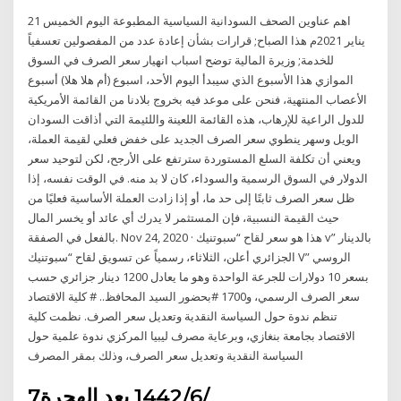
اهم عناوين الصحف السودانية السياسية المطبوعة اليوم الخميس 21
يناير 2021م هذا الصباح; قرارات بشأن إعادة عدد من المفصولين تعسفياً
للخدمة; وزيرة المالية توضح اسباب انهيار سعر الصرف في السوق
الموازي هذا الأسبوع الذي سيبدأ اليوم الأحد، اسبوع (أم هلا هلا) أسبوع
الأعصاب المنتهية، فنحن على موعد فيه بخروج بلادنا من القائمة الأمريكية
للدول الراعية للإرهاب، هذه القائمة اللعينة واللئيمة التي أذاقت السودان
الويل وسهر ينطوي سعر الصرف الجديد على خفض فعلي لقيمة العملة،
ويعني أن تكلفة السلع المستوردة سترتفع على الأرجح، لكن لتوحيد سعر
الدولار في السوق الرسمية والسوداء، كان لا بد منه. في الوقت نفسه، إذا
ظل سعر الصرف ثابتًا إلى حد ما، أو إذا زادت العملة الأساسية فعليًا من
حيث القيمة النسبية، فإن المستثمر لا يدرك أي عائد أو يخسر المال
بالفعل في الصفقة. Nov 24, 2020 · هذا هو سعر لقاح “سبوتنيك v” بالدينار
الجزائري أعلن، الثلاثاء، رسمياً عن تسويق لقاح “سبوتنيك V” الروسي
بسعر 10 دولارات للجرعة الواحدة وهو ما يعادل 1200 دينار جزائري حسب
سعر الصرف الرسمي، و1700 #بحضور السيد المحافظ.. # كلية الاقتصاد
تنظم ندوة حول السياسة النقدية وتعديل سعر الصرف. نظمت كلية
الاقتصاد بجامعة بنغازي، وبرعاية مصرف ليبيا المركزي ندوة علمية حول
السياسة النقدية وتعديل سعر الصرف، وذلك بمقر المصرف
7‏‏/6‏‏/1442 بعد الهجرة