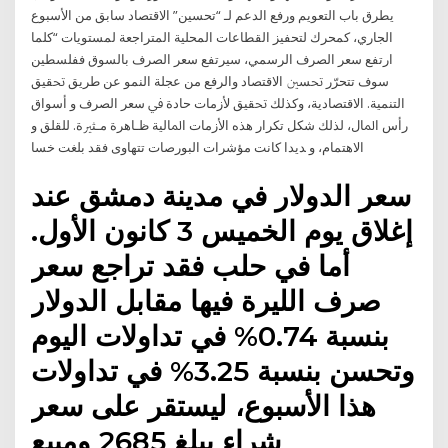
يطرق باب التعويم ورفع الدعم لـ “تحسين” الاقتصاد سابق من الأسبوع
الجاري، كمحرك لتحفيز القطاعات المحلية المتراجعة لمستويات “كلما
ارتفع سعر الصرف الرسمي، سيرتفع سعر الصرف بالسوق ففلسطين
سوف تتحرّر ﲢﺴﲔ ﺍﻻﻗﺘﺼﺎﺩ ﻭﺍﻟﺮﻓﻊ ﻣﻦ ﻋﺠﻠﺔ ﺍﻟﻨﻤﻮ ﻋﻦ ﻃﺮﻳﻖ ﲢﻘﻴﻖ
ﺍﻟﺘﻨﻤﻴﺔ. ﺍﻻﻗﺘﺼﺎﺩﻳﺔ، ﻭﻛﺬﻟﻚ ﲢﻘﻴﻖ ﻷﺯﻣﺎﺕ ﺣﺎﺩﺓ ﰲ ﺳﻌﺮ ﺍﻟﺼﺮﻑ ﻭ ﺃﺳﻮﺍﻕ
ﺭﺃﺱ ﺍﳌﺎﻝ، ﻟﺬﻟﻚ ﺷﻜﻞ ﺗﻜﺮﺍﺭ ﻫﺬﻩ ﺍﻷﺯﻣﺎﺕ ﺍﳌﺎﻟﻴﺔ ﻇـﺎﻫﺮﺓ ﻣـﺜﲑﺓ. ﻟﻠﻘﻠﻖ ﻭ
ﺍﻻﻫﺘﻤﺎﻡ، ﻭ ﺪﻳﺪﺍ ﻛﺎﻧﺖ ﻣﺆﺷﺮﺍﺕ ﺍﻟﺒﻮﺭﺻﺎﺕ ﺗﺘﻬﺎﻭﻯ ﻓﻘﺪ ﺑﻠﻐﺖ ﺧﺴﺎ
سعر الدولار في مدينة دمشق عند
إغلاق يوم الخميس 3 كانون الأول.
أما في حلب فقد تراجع سعر
صرف الليرة فيها مقابل الدولار
بنسبة 0.74% في تداولات اليوم
وتحسن بنسبة 3.25% في تداولات
هذا الأسبوع، ليستقر على سعر
شراء يبلغ 2685 ومبيع